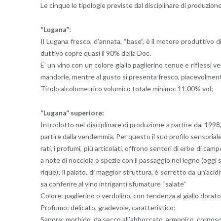
Le cin­que le ti­po­lo­gie pre­vi­ste dal di­sci­pli­na­re di pro­du­zio
“Lu­ga­na”:
Il Lu­ga­na fre­sco, d’an­na­ta, “base”, è il mo­to­re pro­dut­ti­vo 
dut­ti­vo copre quasi il 90% della Doc.
E’ un vino con un co­lo­re gial­lo pa­glie­ri­no tenue e ri­fles­si ve
man­dor­le, men­tre al gusto si pre­sen­ta fre­sco, pia­ce­vol­men
Ti­to­lo al­co­lo­me­tri­co vo­lu­mi­co to­ta­le mi­ni­mo: 11,00% vol;
“Lu­ga­na” su­pe­rio­re:
In­tro­dot­to nel di­sci­pli­na­re di pro­du­zio­ne a par­ti­re dal 19
par­ti­re dalla ven­dem­mia. Per que­sto il suo pro­fi­lo sen­so­ria­l
ra­ti, i pro­fu­mi, più ar­ti­co­la­ti, of­fro­no sen­to­ri di erbe di cam
a note di noc­cio­la o spe­zie con il pas­sag­gio nel legno (oggi s
ri­que); il pa­la­to, di mag­gior strut­tu­ra, è sor­ret­to da un’a­ci­d
sa con­fe­ri­re al vino in­tri­gan­ti sfu­ma­tu­re “sa­la­te”
Co­lo­re: pa­glie­ri­no o ver­do­li­no, con ten­den­za al gial­lo do­ra­
Pro­fu­mo: de­li­ca­to, gra­de­vo­le, ca­rat­te­ri­sti­co;
Sa­po­re: mor­bi­do, da secco al­l’ab­boc­ca­to, ar­mo­ni­co, cor­po­