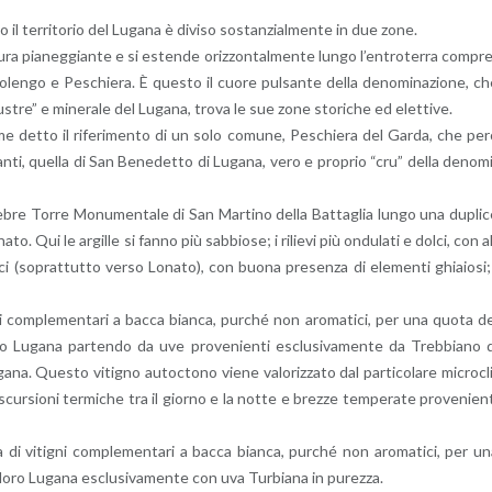
­lo il ter­ri­to­rio del Lu­ga­na è di­vi­so so­stan­zial­men­te in due zone.
tu­ra pia­neg­gian­te e si esten­de oriz­zon­tal­men­te lungo l’en­tro­ter­ra com­pr
­len­go e Pe­schie­ra. È que­sto il cuore pul­san­te della de­no­mi­na­zio­ne, c
a­cu­stre” e mi­ne­ra­le del Lu­ga­na, trova le sue zone sto­ri­che ed elet­ti­ve.
ome detto il ri­fe­ri­men­to di un solo co­mu­ne, Pe­schie­ra del Garda, che pe
an­ti, quel­la di San Be­ne­det­to di Lu­ga­na, vero e pro­prio “cru” della de­no­m
ce­le­bre Torre Mo­nu­men­ta­le di San Mar­ti­no della Bat­ta­glia lungo una du­pli­
­to. Qui le ar­gil­le si fanno più sab­bio­se; i ri­lie­vi più on­du­la­ti e dolci, con a
i­ci (so­prat­tut­to verso Lo­na­to), con buona pre­sen­za di ele­men­ti ghia­io­si;
ti­gni com­ple­men­ta­ri a bacca bian­ca, pur­ché non aro­ma­ti­ci, per una quota d
o Lu­ga­na par­ten­do da uve pro­ve­nien­ti esclu­si­va­men­te da Treb­bia­no 
a. Que­sto vi­ti­gno au­toc­to­no viene va­lo­riz­za­to dal par­ti­co­la­re mi­cro­cl
r­sio­ni ter­mi­che tra il gior­no e la notte e brez­ze tem­pe­ra­te pro­ve­nien­
za di vi­ti­gni com­ple­men­ta­ri a bacca bian­ca, pur­ché non aro­ma­ti­ci, per u
oro Lu­ga­na esclu­si­va­men­te con uva Tur­bia­na in pu­rez­za.