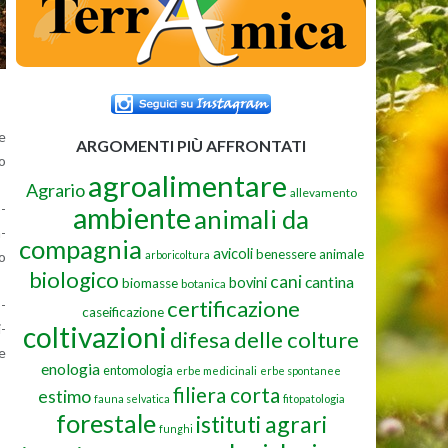
re
ARGOMENTI PIÙ AFFRONTATI
mo
agroalimentare
Agrario
allevamento
ambiente
o­
animali da
m­
compagnia
avicoli
benessere animale
arboricoltura
no
biologico
cani
cantina
bovini
biomasse
botanica
certificazione
o­
caseificazione
coltivazioni
i­
difesa delle colture
 e
enologia
entomologia
erbe medicinali
erbe spontanee
filiera corta
estimo
fauna selvatica
fitopatologia
forestale
istituti agrari
funghi