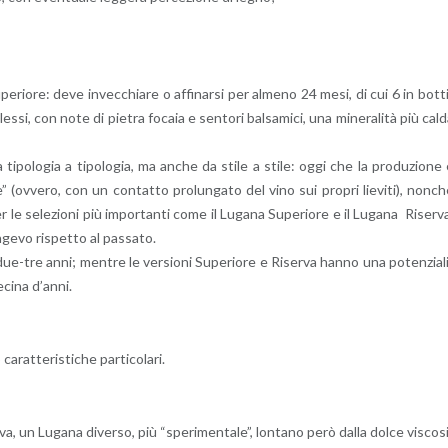
Su­pe­rio­re: deve in­vec­chia­re o af­fi­nar­si per al­me­no 24 mesi, di cui 6 in bot­t
les­si, con note di pie­tra fo­ca­ia e sen­to­ri bal­sa­mi­ci, una mi­ne­ra­li­tà più cal
 ti­po­lo­gia a ti­po­lo­gia, ma anche da stile a stile: oggi che la pro­du­zio­ne
ie” (ov­ve­ro, con un con­tat­to pro­lun­ga­to del vino sui pro­pri lie­vi­ti), non­c
le se­le­zio­ni più im­por­tan­ti come il Lu­ga­na Su­pe­rio­re e il Lu­ga­na Ri­ser­v
e­vo ri­spet­to al pas­sa­to.
ue-tre anni; men­tre le ver­sio­ni Su­pe­rio­re e Ri­ser­va hanno una po­ten­zia­l
ci­na d’an­ni.
­rat­te­ri­sti­che par­ti­co­la­ri.
va, un Lu­ga­na di­ver­so, più “spe­ri­men­ta­le”, lon­ta­no però dalla dolce vi­sco­s