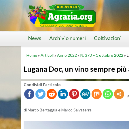
Skip
to
content
News
Archivio numeri
Coltivazioni
Home
»
Articoli
»
Anno 2022
»
N. 373 – 1 ottobre 2022
»
L
Lugana Doc, un vino sempre più 
Con­di­vi­di l'ar­ti­co­lo
di Marco Ber­tag­gia e Marco Sal­va­ter­ra