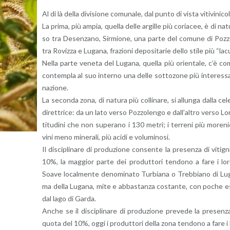
Al di là della di­vi­sio­ne co­mu­na­le, dal punto di vista vi­ti­vi­ni­co
La prima, più ampia, quel­la delle ar­gil­le più co­ria­cee, è di na­
so tra De­sen­za­no, Sir­mio­ne, una parte del co­mu­ne di Poz­zo
tra Ro­viz­za e Lu­ga­na, fra­zio­ni de­po­si­ta­rie dello stile più “l
Nella parte ve­ne­ta del Lu­ga­na, quel­la più orien­ta­le, c’è c
con­tem­pla al suo in­ter­no una delle sot­to­zo­ne più in­te­res­s
na­zio­ne.
La se­con­da zona, di na­tu­ra più col­li­na­re, si al­lun­ga dalla 
di­ret­tri­ce: da un lato verso Poz­zo­len­go e dal­l’al­tro verso Lo­na
ti­tu­di­ni che non su­pe­ra­no i 130 metri; i ter­re­ni più mo­re­n
vini meno mi­ne­ra­li, più acidi e vo­lu­mi­no­si.
Il di­sci­pli­na­re di pro­du­zio­ne con­sen­te la pre­sen­za di vi­
10%, la mag­gior parte dei pro­dut­to­ri ten­do­no a fare i lor
Soave lo­cal­men­te de­no­mi­na­to Tur­bia­na o Treb­bia­no di Lu­ga­n
ma della Lu­ga­na, mite e ab­ba­stan­za co­stan­te, con poche escu
dal lago di Garda.
Anche se il di­sci­pli­na­re di pro­du­zio­ne pre­ve­de la pre­sen­
quota del 10%, oggi i pro­dut­to­ri della zona ten­do­no a fare i l