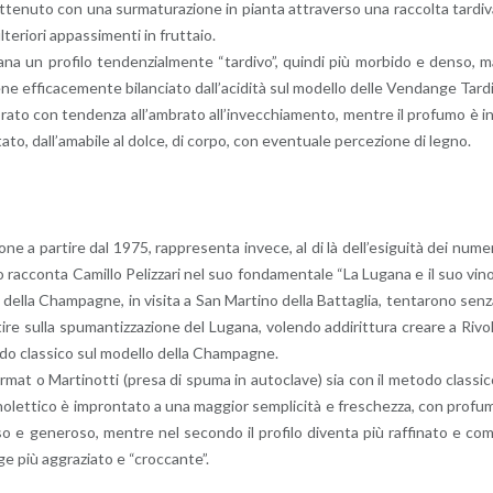
ot­te­nu­to con una sur­ma­tu­ra­zio­ne in pian­ta at­tra­ver­so una rac­col­ta tar­di­
e­rio­ri ap­pas­si­men­ti in frut­ta­io.
­na un pro­fi­lo ten­den­zial­men­te “tar­di­vo”, quin­di più mor­bi­do e denso, 
 ef­fi­ca­ce­men­te bi­lan­cia­to dal­l’a­ci­di­tà sul mo­del­lo delle Ven­dan­ge Tar­d
­ra­to con ten­den­za al­l’am­bra­to al­l’in­vec­chia­men­to, men­tre il pro­fu­mo è i
­lu­ta­to, dal­l’a­ma­bi­le al dolce, di corpo, con even­tua­le per­ce­zio­ne di legno.
­ne a par­ti­re dal 1975, rap­pre­sen­ta in­ve­ce, al di là del­l’e­si­gui­tà dei nu­me­
i lo rac­con­ta Ca­mil­lo Pe­liz­za­ri nel suo fon­da­men­ta­le “La Lu­ga­na e il suo vin
li della Cham­pa­gne, in vi­si­ta a San Mar­ti­no della Bat­ta­glia, ten­ta­ro­no sen
e sulla spu­man­tiz­za­zio­ne del Lu­ga­na, vo­len­do ad­di­rit­tu­ra crea­re a Ri­vo
­do clas­si­co sul mo­del­lo della Cham­pa­gne.
mat o Mar­ti­not­ti (presa di spuma in au­to­cla­ve) sia con il me­to­do clas­si­
­no­let­ti­co è im­pron­ta­to a una mag­gior sem­pli­ci­tà e fre­schez­za, con pro­fu­
o e ge­ne­ro­so, men­tre nel se­con­do il pro­fi­lo di­ven­ta più raf­fi­na­to e co
e più ag­gra­zia­to e “croc­can­te”.