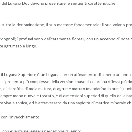
­ne del Lu­ga­na Doc de­vo­no pre­sen­ta­re le se­guen­ti ca­rat­te­ri­sti­che:
di tutta la de­no­mi­na­zio­ne, il suo mat­to­ne fon­da­men­ta­le: il suo vo­la­no pr
r­do­gno­li; i pro­fu­mi sono de­li­ca­ta­men­te flo­rea­li, con un ac­cen­no di note 
­te agru­ma­to e lungo.
98, il Lu­ga­na Su­pe­rio­re è un Lu­ga­na con un af­fi­na­men­to di al­me­no un anno
e si pre­sen­ta più com­ples­so della ver­sio­ne base: il co­lo­re ha ri­fles­si più d
po, di clo­ro­fil­la, di mela ma­tu­ra, di agru­me ma­tu­ro (man­da­ri­no in pri­mis), uni
em­pre meno nuovo e to­sta­to, e di di­men­sio­ni su­pe­rio­ri di quel­lo della ba
i­tà viva e to­ni­ca, ed è at­tra­ver­sa­to da una sa­pi­di­tà di ma­tri­ce mi­ne­ra­le c
to con l’in­vec­chia­men­to;
so, con even­tua­le leg­ge­ra per­ce­zio­ne di legno;