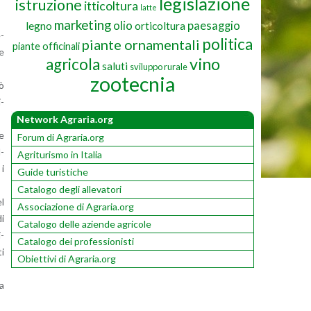
legislazione
istruzione
itticoltura
latte
marketing
olio
paesaggio
legno
orticoltura
e­
politica
piante ornamentali
piante officinali
he
vino
agricola
saluti
sviluppo rurale
zootecnia
rò
i­
Network Agraria.org
ce
Forum di Agraria.org
l­
Agriturismo in Italia
 i
Guide turistiche
Catalogo degli allevatori
el
Associazione di Agraria.org
di
Catalogo delle aziende agricole
i­
Catalogo dei professionisti
ti
Obiettivi di Agraria.org
na