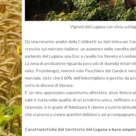
Vi­gne­ti del Lu­ga­na con vista sul la
Da una re­cen­te ana­li­si della Col­di­ret­ti su dati In­fo­scan Ce
cre­sci­ta sul mer­ca­to ita­lia­no: un au­men­to delle ven­di­te d
par­lan­do del Lu­ga­na, una Doc a ca­val­lo tra Ve­ne­to e Lom­bar
La zona di pro­du­zio­ne ri­guar­da poco più di due­mi­la et­ta­ri vi
na­to, Poz­zo­len­go), men­tre solo Pe­schie­ra del Garda è ve­ro
mer­cia­le, visto che il 60% del­l’im­bot­ti­glia­to è ge­sti­to da pro­d
sotto la dio­ce­si di Ve­ro­na.
E’ un vino ap­prez­za­to so­prat­tut­to al­l’e­ste­ro, dove fi­ni­sce 
na­le è tutta nella qua­li­tà di un pro­dot­to unico, raf­fi­na­to e
tà/prez­zo, è in grado di fi­de­liz­za­re il clien­te a tutti le la­ti­t
che si pre­sta a crea­re ape­ri­ti­vi de­li­zio­si o ad ac­com­pa­gna­re
Ca­rat­te­ri­sti­che del ter­ri­to­rio del Lu­ga­na e base am­pe­lo­