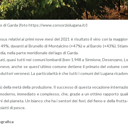
go di Garda (foto https://​www.​con​sorz​iolu​gana.​it/)
n­sus re­la­ti­vi ai primi nove mesi del 2021 è ri­sul­ta­to il vino con la mag­gio­
el 49%, da­van­ti al Bru­nel­lo di Mon­tal­ci­no (+47%) e al Ba­ro­lo (+43%). Stia­
­dia, nella parte me­ri­dio­na­le del lago di Garda.
­ta­ti, quasi tutti nei co­mu­ni lom­bar­di (ben 1.948 a Sir­mio­ne, De­sen­za­no, L
­ne­se, anche se que­st’ul­ti­mo co­mu­ne de­tie­ne il pri­ma­to del vo­lu­me co
ut­to­ri ve­ro­ne­si. La par­ti­co­la­ri­tà è che tutti i co­mu­ni del Lu­ga­na ri­ca­do­
più della metà della pro­du­zio­ne. Il suc­ces­so di que­sta vo­ca­zio­ne in­ter­na­zi
 mo­der­no, im­me­dia­to e com­ples­so, che, gra­zie a un ot­ti­mo rap­por­to qua­l
u­di­ni del pia­ne­ta. Un bian­co che ha i sen­to­ri dei fiori, del fieno e della frut­ta
 piat­ti di pesce.
gra­fi­ca