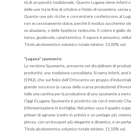
tà di un pas­si­to tra­di­zio­na­le. Que­sto Lu­ga­na viene in­fat­ti 
delle uve tra la fine di ot­to­bre e l’i­ni­zio di no­vem­bre, senza ul­t
Que­ste uve più ric­che e con­cen­tra­te con­fe­ri­sco­no al Lu­ga
non ec­ces­si­va­men­te dolce, per­ché il re­si­duo zuc­che­ri­no viene
ve al­sa­zia­ne, o delle Spätlese te­de­sche. Il co­lo­re è gial­lo do
ten­so, gra­de­vo­le, ca­rat­te­ri­sti­co. Il sa­po­re è ar­mo­ni­co, vel
Ti­to­lo al­co­lo­me­tri­co vo­lu­mi­co to­ta­le mi­ni­mo: 13,00% vol;
“Lu­ga­na” spu­man­te:
La ver­sio­ne Spu­man­te, pre­sen­te nel di­sci­pli­na­re di pro­du­zio
pro­dut­ti­vi, una tra­di­zio­ne con­so­li­da­ta. Si narra in­fat­ti, anz
(1942), che sul fi­ni­re del­l’Ot­to­cen­to un grup­po d’in­du­stria­
gran­de suc­ces­so (a causa della scar­sa pro­du­zio­ne) d’in­ve­sti­r
tel­la una can­ti­na per la pro­du­zio­ne di uno spu­man­te a me­to
Oggi il Lu­ga­na Spu­man­te è pro­dot­to sia con il me­to­do Char­
(ri­fer­men­ta­zio­ne in bot­ti­glia). Nel primo caso il qua­dro or­ga
pri­ma­ri di agru­me (cedro in pri­mis) e un per­la­ge più cre­mo­s
ples­so, con un bou­quet più ele­gan­te e di­na­mi­co, e un per­la­g
Ti­to­lo al­co­lo­me­tri­co vo­lu­mi­co to­ta­le mi­ni­mo: 11,50% vol.