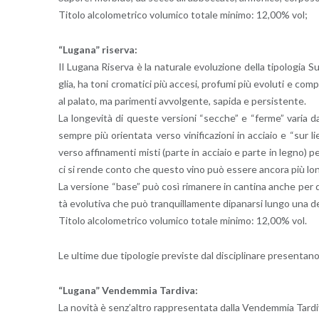
Ti­to­lo al­co­lo­me­tri­co vo­lu­mi­co to­ta­le mi­ni­mo: 12,00% vol;
“Lu­ga­na” ri­ser­va:
Il Lu­ga­na Ri­ser­va è la na­tu­ra­le evo­lu­zio­ne della ti­po­lo­gia 
glia, ha toni cro­ma­ti­ci più ac­ce­si, pro­fu­mi più evo­lu­ti e com­p
al pa­la­to, ma pa­ri­men­ti av­vol­gen­te, sa­pi­da e per­si­sten­te.
La lon­ge­vi­tà di que­ste ver­sio­ni “sec­che” e “ferme” varia da
sem­pre più orien­ta­ta verso vi­ni­fi­ca­zio­ni in ac­cia­io e “sur l
verso af­fi­na­men­ti misti (parte in ac­cia­io e parte in legno) per 
ci si rende conto che que­sto vino può es­se­re an­co­ra più lon­g
La ver­sio­ne “base” può così ri­ma­ne­re in can­ti­na anche per d
tà evo­lu­ti­va che può tran­quil­la­men­te di­pa­nar­si lungo una de­
Ti­to­lo al­co­lo­me­tri­co vo­lu­mi­co to­ta­le mi­ni­mo: 12,00% vol.
Le ul­ti­me due ti­po­lo­gie pre­vi­ste dal di­sci­pli­na­re pre­sen­ta­no ca
“Lu­ga­na” Ven­dem­mia Tar­di­va:
La no­vi­tà è sen­z’al­tro rap­pre­sen­ta­ta dalla Ven­dem­mia Tar­di­