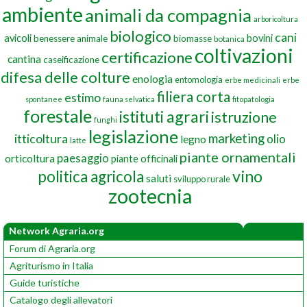
ambiente
animali da compagnia
arboricoltura
biologico
cani
avicoli
bovini
benessere animale
biomasse
botanica
coltivazioni
certificazione
cantina
caseificazione
difesa delle colture
enologia
entomologia
erbe medicinali
erbe
filiera corta
estimo
spontanee
fauna selvatica
fitopatologia
forestale
istituti agrari
istruzione
funghi
legislazione
marketing
itticoltura
olio
legno
latte
piante ornamentali
paesaggio
orticoltura
piante officinali
vino
politica agricola
saluti
sviluppo rurale
zootecnia
Network Agraria.org
Forum di Agraria.org
Agriturismo in Italia
Guide turistiche
Catalogo degli allevatori