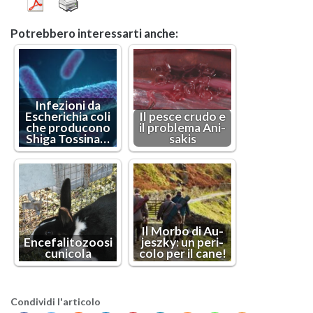
Po­treb­be­ro in­te­res­sar­ti anche:
In­fe­zio­ni da
Esche­ri­chia coli
Il pesce crudo e
che pro­du­co­no
il pro­ble­ma Ani­
Shiga Tos­si­na…
sa­kis
Il Morbo di Au­
En­ce­fa­li­to­zoo­si
jesz­ky: un pe­ri­
cu­ni­co­la
co­lo per il cane!
Con­di­vi­di l'ar­ti­co­lo