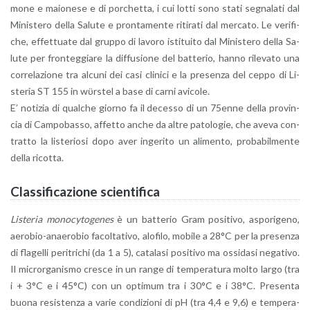
mo­ne e ma­io­ne­se e di por­chet­ta, i cui lotti sono stati se­gna­la­ti dal
Mi­ni­ste­ro della Sa­lu­te e pron­ta­men­te ri­ti­ra­ti dal mer­ca­to. Le ve­ri­fi­
che, ef­fet­tua­te dal grup­po di la­vo­ro isti­tui­to dal Mi­ni­ste­ro della Sa­
lu­te per fron­teg­gia­re la dif­fu­sio­ne del bat­te­rio, hanno ri­le­va­to una
cor­re­la­zio­ne tra al­cu­ni dei casi cli­ni­ci e la pre­sen­za del ceppo di Li­
ste­ria ST 155 in wϋrstel a base di carni avi­co­le.
E’ no­ti­zia di qual­che gior­no fa il de­ces­so di un 75en­ne della pro­vin­
cia di Cam­po­bas­so, af­fet­to anche da altre pa­to­lo­gie, che aveva con­
trat­to la li­ste­rio­si dopo aver in­ge­ri­to un ali­men­to, pro­ba­bil­men­te
della ri­cot­ta.
Clas­si­fi­ca­zio­ne scien­ti­fi­ca
Li­ste­ria mo­no­cy­to­ge­nes
è un bat­te­rio Gram po­si­ti­vo, aspo­ri­ge­no,
ae­ro­bio-anae­ro­bio fa­col­ta­ti­vo, alo­fi­lo, mo­bi­le a 28°C per la pre­sen­za
di fla­gel­li pe­ri­tri­chi (da 1 a 5), ca­ta­la­si po­si­ti­vo ma os­si­da­si ne­ga­ti­vo.
Il mi­cror­ga­ni­smo cre­sce in un range di tem­pe­ra­tu­ra molto largo (tra
i + 3°C e i 45°C) con un op­ti­mum tra i 30°C e i 38°C. Pre­sen­ta
buona re­si­sten­za a varie con­di­zio­ni di pH (tra 4,4 e 9,6) e tem­pe­ra­