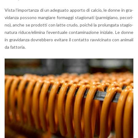
Vista l’im­por­tan­za di un ade­gua­to ap­por­to di cal­cio, le donne in gra­
vi­dan­za pos­so­no man­gia­re for­mag­gi sta­gio­na­ti (par­mi­gia­no, pe­co­ri­
no), anche se pro­dot­ti con latte crudo, poi­ché la pro­lun­ga­ta sta­gio­
na­tu­ra ri­du­ce/eli­mi­na l’e­ven­tua­le con­ta­mi­na­zio­ne ini­zia­le. Le donne
in gra­vi­dan­za do­vreb­be­ro evi­ta­re il con­tat­to rav­vi­ci­na­to con ani­ma­li
da fat­to­ria.