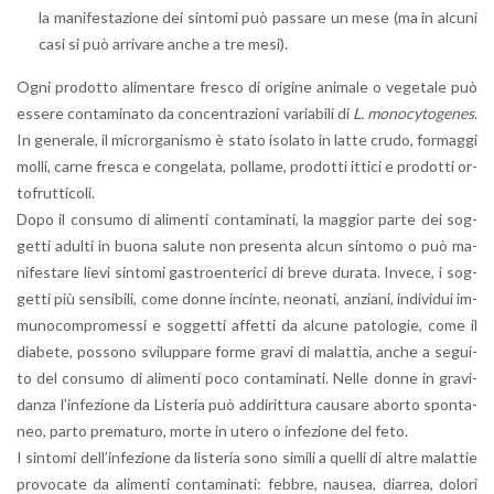
la ma­ni­fe­sta­zio­ne dei sin­to­mi può pas­sa­re un mese (ma in al­cu­ni
casi si può ar­ri­va­re anche a tre mesi).
Ogni pro­dot­to ali­men­ta­re fre­sco di ori­gi­ne ani­ma­le o ve­ge­ta­le può
es­se­re con­ta­mi­na­to da con­cen­tra­zio­ni va­ria­bi­li di
L. mo­no­cy­to­ge­nes
.
In ge­ne­ra­le, il mi­cror­ga­ni­smo è stato iso­la­to in latte crudo, for­mag­gi
molli, carne fre­sca e con­ge­la­ta, pol­la­me, pro­dot­ti it­ti­ci e pro­dot­ti or­
to­frut­ti­co­li.
Dopo il con­su­mo di ali­men­ti con­ta­mi­na­ti, la mag­gior parte dei sog­
get­ti adul­ti in buona sa­lu­te non pre­sen­ta alcun sin­to­mo o può ma­
ni­fe­sta­re lievi sin­to­mi ga­stroen­te­ri­ci di breve du­ra­ta. In­ve­ce, i sog­
get­ti più sen­si­bi­li, come donne in­cin­te, neo­na­ti, an­zia­ni, in­di­vi­dui im­
mu­no­com­pro­mes­si e sog­get­ti af­fet­ti da al­cu­ne pa­to­lo­gie, come il
dia­be­te, pos­so­no svi­lup­pa­re forme gravi di ma­lat­tia, anche a se­gui­
to del con­su­mo di ali­men­ti poco con­ta­mi­na­ti. Nelle donne in gra­vi­
dan­za l’in­fe­zio­ne da Li­ste­ria può ad­di­rit­tu­ra cau­sa­re abor­to spon­ta­
neo, parto pre­ma­tu­ro, morte in utero o in­fe­zio­ne del feto.
I sin­to­mi del­l’in­fe­zio­ne da li­ste­ria sono si­mi­li a quel­li di altre ma­lat­tie
pro­vo­ca­te da ali­men­ti con­ta­mi­na­ti: feb­bre, nau­sea, diar­rea, do­lo­ri