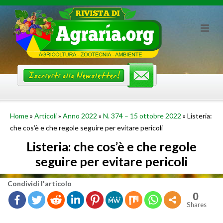
Skip
to
content
Home
»
Articoli
»
Anno 2022
»
N. 374 – 15 ottobre 2022
»
Listeria:
che cos’è e che regole seguire per evitare pericoli
Listeria: che cos’è e che regole
seguire per evitare pericoli
Con­di­vi­di l'ar­ti­co­lo
0
Shares