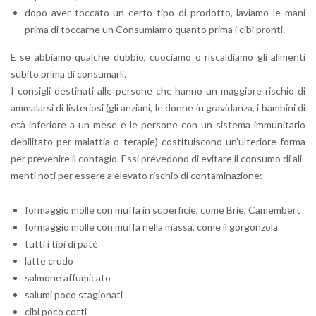
dopo aver toc­ca­to un certo tipo di pro­dot­to, la­via­mo le mani
prima di toc­car­ne un Con­su­mia­mo quan­to prima i cibi pron­ti.
E se ab­bia­mo qual­che dub­bio, cuo­cia­mo o ri­scal­dia­mo gli ali­men­ti
su­bi­to prima di con­su­mar­li.
I con­si­gli de­sti­na­ti alle per­so­ne che hanno un mag­gio­re ri­schio di
am­ma­lar­si di li­ste­rio­si (gli an­zia­ni, le donne in gra­vi­dan­za, i bam­bi­ni di
età in­fe­rio­re a un mese e le per­so­ne con un si­ste­ma im­mu­ni­ta­rio
de­bi­li­ta­to per ma­lat­tia o te­ra­pie) co­sti­tui­sco­no un’ul­te­rio­re forma
per pre­ve­ni­re il con­ta­gio. Essi pre­ve­do­no di evi­ta­re il con­su­mo di ali­
men­ti noti per es­se­re a ele­va­to ri­schio di con­ta­mi­na­zio­ne:
for­mag­gio molle con muffa in su­per­fi­cie, come Brie, Ca­mem­bert
for­mag­gio molle con muffa nella massa, come il gor­gon­zo­la
tutti i tipi di patè
latte crudo
sal­mo­ne af­fu­mi­ca­to
sa­lu­mi poco sta­gio­na­ti
cibi poco cotti