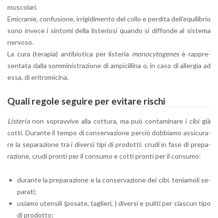
mu­sco­la­ri.
Emi­cra­nie, con­fu­sio­ne, ir­ri­gi­di­men­to del collo e per­di­ta del­l’e­qui­li­brio
sono in­ve­ce i sin­to­mi della li­ste­rio­si quan­do si dif­fon­de al si­ste­ma
ner­vo­so.
La cura (te­ra­pia) an­ti­bio­ti­ca per li­ste­ria
mo­no­cy­to­ge­nes
è rap­pre­
sen­ta­ta dalla som­mi­ni­stra­zio­ne di am­pi­cil­li­na o, in caso di al­ler­gia ad
essa, di eri­tro­mi­ci­na.
Quali re­go­le se­gui­re per evi­ta­re ri­schi
Li­ste­ria
non so­prav­vi­ve alla cot­tu­ra, ma può con­ta­mi­na­re i cibi già
cotti. Du­ran­te il tempo di con­ser­va­zio­ne per­ciò dob­bia­mo as­si­cu­ra­
re la se­pa­ra­zio­ne tra i di­ver­si tipi di pro­dot­ti: crudi in fase di pre­pa­
ra­zio­ne, crudi pron­ti per il con­su­mo e cotti pron­ti per il con­su­mo:
du­ran­te la pre­pa­ra­zio­ne e la con­ser­va­zio­ne dei cibi, te­nia­mo­li se­
pa­ra­ti;
usia­mo uten­si­li (po­sa­te, ta­glie­ri, ) di­ver­si e pu­li­ti per cia­scun tipo
di pro­dot­to;