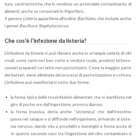
tu­ra, ca­rat­te­ri­sti­che che lo ren­do­no un po­ten­zia­le con­ta­mi­nan­te di
ali­men­ti, anche se con­ser­va­ti in fri­go­ri­fe­ro.
Il ge­ne­re
Li­ste­ria
ap­par­tie­ne al­l’or­di­ne
Ba­cil­la­les
, che in­clu­de anche
i ge­ne­ri
Ba­cil­lus
e
Sta­phy­lo­coc­cus
.
Che cos’è l’in­fe­zio­ne da li­ste­ria?
L’in­fe­zio­ne da li­ste­ria si può ri­le­va­re anche in un’am­pia va­rie­tà di cibi
crudi, come carni non ben cotte e ver­du­re crude, pro­dot­ti lat­tie­ro-
ca­sea­ri pre­pa­ra­ti con latte non pa­sto­riz­za­to. Come la mag­gior parte
dei bat­te­ri, viene eli­mi­na­ta dai pro­ces­si di pa­sto­riz­za­zio­ne e cot­tu­ra.
L’in­fe­zio­ne può ma­ni­fe­star­si sotto due forme:
la forma ti­pi­ca delle tos­sin­fe­zio­ni ali­men­ta­ri, che si ma­ni­fe­sta nel
giro di poche ore dal­l’in­ge­stio­ne, pro­vo­ca diar­rea;
la forma in­va­si­va, detta anche “si­ste­mi­ca”, che dal­l’in­te­sti­no
passa nel san­gue e si dif­fon­de nel­l’or­ga­ni­smo, ar­ri­van­do al si­ste­
ma ner­vo­so, dando vita a en­ce­fa­li­ti e me­nin­gi­ti e forme acute di
In que­sto se­con­do caso tra l’in­ge­stio­ne del cibo con­ta­mi­na­to e