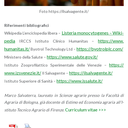
Foto https://​ils​alva​gent​e.​it/
Ri­fe­ri­men­ti bi­blio­gra­fi­ci
Li­ste­ria mo­no­cy­to­ge­nes – Wi­ki­
Wi­ki­pe­dia L’en­ci­clo­pe­dia li­be­ra –
pe­dia
https://​www.​
IRCCS Isti­tu­to Cli­ni­co Hu­ma­ni­tas –
humanitas.​it/
https://​byotrolplc.​com/
Byo­trol Tech­no­lo­gy Ltd –
https://​www.​salute.​gov.​it/
Mi­ni­ste­ro della Sa­lu­te –
https://​
Isti­tu­to Zoo­pro­fi­lat­ti­co Spe­ri­men­ta­le delle Ve­ne­zie –
www.​izsvenezie.​it/
https://​ils​alva​gent​e.​it/
Il Sal­va­gen­te –
https://​www.​issalute.​it/
Isti­tu­to Su­pe­rio­re di Sa­ni­tà –
Marco Sal­va­ter­ra, lau­rea­to in Scien­ze agra­rie pres­so la Fa­col­tà di
Agra­ria di Bo­lo­gna, già do­cen­te di Esti­mo ed Eco­no­mia agra­ria al­l’I­
Cur­ri­cu­lum
vitae >>>
sti­tu­to Tec­ni­co Agra­rio di Fi­ren­ze.