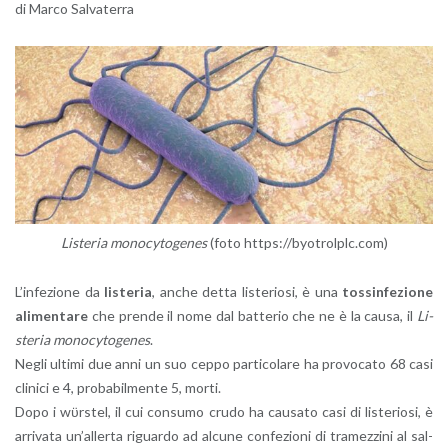
di Marco Sal­va­ter­ra
Li­ste­ria mo­no­cy­to­ge­nes
(foto https://​byotrolplc.​com)
L’in­fe­zio­ne da
li­ste­ria
, anche detta li­ste­rio­si, è una
tos­sin­fe­zio­ne
ali­men­ta­re
che pren­de il nome dal bat­te­rio che ne è la causa, il
Li­
ste­ria mo­no­cy­to­ge­nes
.
Negli ul­ti­mi due anni un suo ceppo par­ti­co­la­re ha pro­vo­ca­to 68 casi
cli­ni­ci e 4, pro­ba­bil­men­te 5, morti.
Dopo i wϋrstel, il cui con­su­mo crudo ha cau­sa­to casi di li­ste­rio­si, è
ar­ri­va­ta un’al­ler­ta ri­guar­do ad al­cu­ne con­fe­zio­ni di tra­mez­zi­ni al sal­