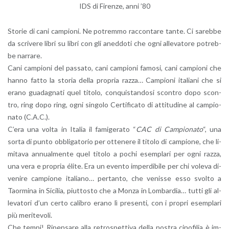
IDS di Fi­ren­ze, anni ’80
Sto­rie di cani cam­pio­ni. Ne po­trem­mo rac­con­ta­re tante. Ci sa­reb­be
da scri­ve­re libri su libri con gli aned­do­ti che ogni al­le­va­to­re po­treb­
be nar­ra­re.
Cani cam­pio­ni del pas­sa­to, cani cam­pio­ni fa­mo­si, cani cam­pio­ni che
hanno fatto la sto­ria della pro­pria razza… Cam­pio­ni ita­lia­ni che si
erano gua­da­gna­ti quel ti­to­lo, con­qui­stan­do­si scon­tro dopo scon­
tro, ring dopo ring, ogni sin­go­lo Cer­ti­fi­ca­to di at­ti­tu­di­ne al cam­pio­
na­to (C.A.C.).
C’era una volta in Ita­lia il fa­mi­ge­ra­to “
CAC di Cam­pio­na­to
“, una
sorta di punto ob­bli­ga­to­rio per ot­te­ne­re il ti­to­lo di cam­pio­ne, che li­
mi­ta­va an­nual­men­te quel ti­to­lo a pochi esem­pla­ri per ogni razza,
una vera e pro­pria élite. Era un even­to im­per­di­bi­le per chi vo­le­va di­
ve­ni­re cam­pio­ne ita­lia­no… per­tan­to, che ve­nis­se esso svol­to a
Taor­mi­na in Si­ci­lia, piut­to­sto che a Monza in Lom­bar­dia… tutti gli al­
le­va­to­ri d’un certo ca­li­bro erano lì pre­sen­ti, con i pro­pri esem­pla­ri
più me­ri­te­vo­li.
Che tempi! Ri­pen­sa­re alla re­tro­spet­ti­va della no­stra ci­no­fi­lia è im­