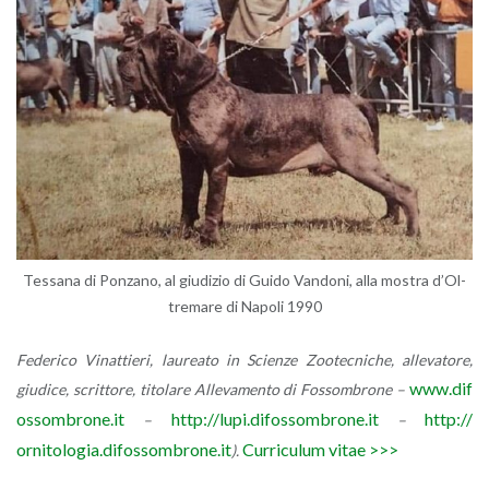
Tes­sa­na di Pon­za­no, al giu­di­zio di Guido Van­do­ni, alla mo­stra d’Ol­
tre­ma­re di Na­po­li 1990
Fe­de­ri­co Vi­nat­tie­ri, lau­rea­to in Scien­ze Zoo­tec­ni­che, al­le­va­to­re,
www.​dif​
giu­di­ce, scrit­to­re, ti­to­la­re Al­le­va­men­to di Fos­som­bro­ne
–
osso​mbro​ne.​it
http://​lupi.​dif​osso​mbro​ne.​it
http://​
–
–
ornitologia.​dif​osso​mbro​ne.​it
Cur­ri­cu­lum vitae >>>
).