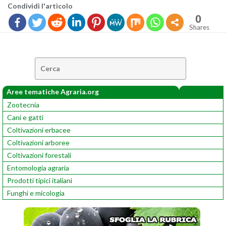
Con­di­vi­di l'ar­ti­co­lo
0
Shares
Cerca:
Aree tematiche Agraria.org
Zootecnia
Cani e gatti
Coltivazioni erbacee
Coltivazioni arboree
Coltivazioni forestali
Entomologia agraria
Prodotti tipici italiani
Funghi e micologia