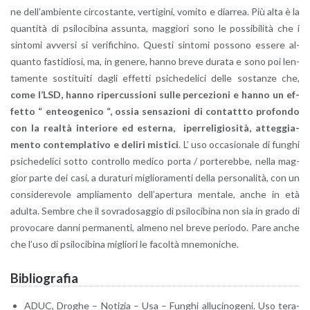
ne del­l’am­bien­te cir­co­stan­te, ver­ti­gi­ni, vo­mi­to e diar­rea. Più alta è la
quan­ti­tà di psi­lo­ci­bi­na as­sun­ta, mag­gio­ri sono le pos­si­bi­li­tà che i
sin­to­mi av­ver­si si ve­ri­fi­chi­no. Que­sti sin­to­mi pos­so­no es­se­re al­
quan­to fa­sti­dio­si, ma, in ge­ne­re, hanno breve du­ra­ta e sono poi len­
ta­men­te so­sti­tui­ti dagli ef­fet­ti psi­che­de­li­ci delle so­stan­ze che,
come l’LSD, hanno ri­per­cus­sio­ni sulle per­ce­zio­ni e hanno un ef­
fet­to “ en­teo­ge­ni­co “, ossia sen­sa­zio­ni di con­tatt­to pro­fon­do
con la real­tà in­te­rio­re ed ester­na, iper­re­li­gio­si­tà, at­teg­gia­
men­to con­tem­pla­ti­vo e de­li­ri mi­sti­ci
. L’ uso oc­ca­sio­na­le di fun­ghi
psi­che­de­li­ci sotto con­trol­lo me­di­co porta / por­te­reb­be, nella mag­
gior parte dei casi, a du­ra­tu­ri mi­glio­ra­men­ti della per­so­na­li­tà, con un
con­si­de­re­vo­le am­plia­men­to del­l’a­per­tu­ra men­ta­le, anche in età
adul­ta. Sem­bre che il so­vra­do­sag­gio di psi­lo­ci­bi­na non sia in grado di
pro­vo­ca­re danni per­ma­nen­ti, al­me­no nel breve pe­rio­do. Pare anche
che l’uso di psi­lo­ci­bi­na mi­glio­ri le fa­col­tà mne­mo­ni­che.
Bi­blio­gra­fia
ADUC, Dro­ghe – No­ti­zia – Usa – Fun­ghi al­lu­ci­no­ge­ni. Uso te­ra­