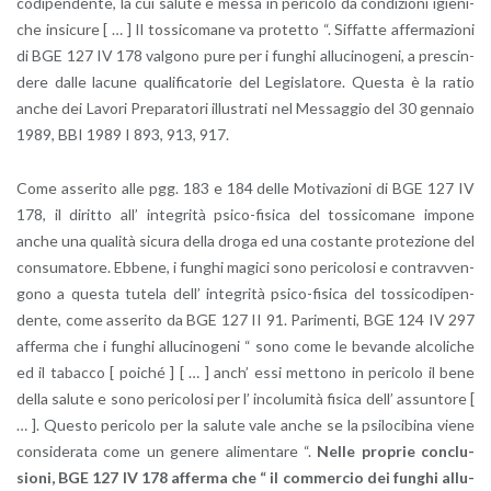
co­di­pen­den­te, la cui sa­lu­te è messa in pe­ri­co­lo da con­di­zio­ni igie­ni­
che in­si­cu­re [ … ] Il tos­si­co­ma­ne va pro­tet­to “. Sif­fat­te af­fer­ma­zio­ni
di BGE 127 IV 178 val­go­no pure per i fun­ghi al­lu­ci­no­ge­ni, a pre­scin­
de­re dalle la­cu­ne qua­li­fi­ca­to­rie del Le­gi­sla­to­re. Que­sta è la ratio
anche dei La­vo­ri Pre­pa­ra­to­ri il­lu­stra­ti nel Mes­sag­gio del 30 gen­na­io
1989, BBI 1989 I 893, 913, 917.
Come as­se­ri­to alle pgg. 183 e 184 delle Mo­ti­va­zio­ni di BGE 127 IV
178, il di­rit­to all’ in­te­gri­tà psi­co-fi­si­ca del tos­si­co­ma­ne im­po­ne
anche una qua­li­tà si­cu­ra della droga ed una co­stan­te pro­te­zio­ne del
con­su­ma­to­re. Eb­be­ne, i fun­ghi ma­gi­ci sono pe­ri­co­lo­si e con­trav­ven­
go­no a que­sta tu­te­la dell’ in­te­gri­tà psi­co-fi­si­ca del tos­si­co­di­pen­
den­te, come as­se­ri­to da BGE 127 II 91. Pa­ri­men­ti, BGE 124 IV 297
af­fer­ma che i fun­ghi al­lu­ci­no­ge­ni “ sono come le be­van­de al­co­li­che
ed il ta­bac­co [ poi­ché ] [ … ] anch’ essi met­to­no in pe­ri­co­lo il bene
della sa­lu­te e sono pe­ri­co­lo­si per l’ in­co­lu­mi­tà fi­si­ca dell’ as­sun­to­re [
… ]. Que­sto pe­ri­co­lo per la sa­lu­te vale anche se la psi­lo­ci­bi­na viene
con­si­de­ra­ta come un ge­ne­re ali­men­ta­re “.
Nelle pro­prie con­clu­
sio­ni, BGE 127 IV 178 af­fer­ma che “ il com­mer­cio dei fun­ghi al­lu­