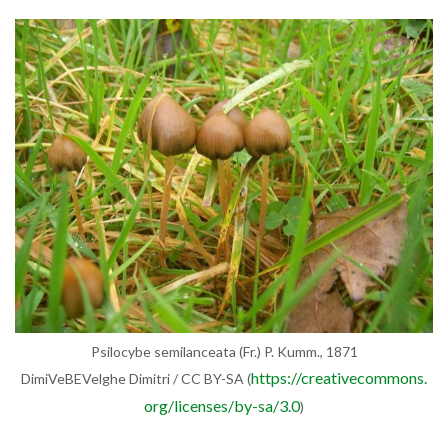
Psi­lo­cy­be se­mi­lan­cea­ta (Fr.) P. Kumm., 1871
https://​cre​ativ​ecom​mons.​
Di­mi­Ve­BE­Vel­ghe Di­mi­tri / CC BY-SA (
org/​licenses/​by-​sa/​3.​0
)