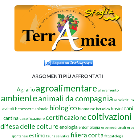
ARGOMENTI PIÙ AFFRONTATI
agroalimentare
Agrario
allevamento
ambiente
animali da compagnia
arboricoltura
biologico
cani
avicoli
bovini
benessere animale
biomasse
botanica
coltivazioni
certificazione
cantina
caseificazione
difesa delle colture
enologia
entomologia
erbe medicinali
erbe
filiera corta
estimo
spontanee
fauna selvatica
fitopatologia