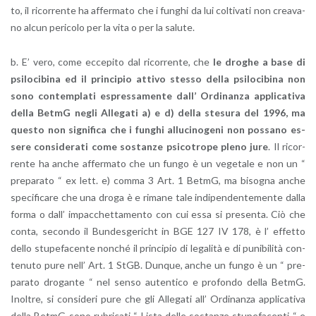
to, il ri­cor­ren­te ha af­fer­ma­to che i fun­ghi da lui col­ti­va­ti non crea­va­
no alcun pe­ri­co­lo per la vita o per la sa­lu­te.
b. E’ vero, come ec­ce­pi­to dal ri­cor­ren­te, che
le dro­ghe a base di
psi­lo­ci­bi­na ed il prin­ci­pio at­ti­vo stes­so della psi­lo­ci­bi­na non
sono con­tem­pla­ti espres­sa­men­te dall’ Or­di­nan­za ap­pli­ca­ti­va
della BetmG negli Al­le­ga­ti a) e d) della ste­su­ra del 1996, ma
que­sto non si­gni­fi­ca che i fun­ghi al­lu­ci­no­ge­ni non pos­sa­no es­
se­re con­si­de­ra­ti come so­stan­ze psi­co­tro­pe pleno jure
. Il ri­cor­
ren­te ha anche af­fer­ma­to che un fungo è un ve­ge­ta­le e non un “
pre­pa­ra­to “ ex lett. e) comma 3 Art. 1 BetmG, ma bi­so­gna anche
spe­ci­fi­ca­re che una droga è e ri­ma­ne tale in­di­pen­den­te­men­te dalla
forma o dall’ im­pac­chet­ta­men­to con cui essa si pre­sen­ta. Ciò che
conta, se­con­do il Bun­de­sge­ri­cht in BGE 127 IV 178, è l’ ef­fet­to
dello stu­pe­fa­cen­te non­ché il prin­ci­pio di le­ga­li­tà e di pu­ni­bi­li­tà con­
te­nu­to pure nell’ Art. 1 StGB. Dun­que, anche un fungo è un “ pre­
pa­ra­to dro­gan­te “ nel senso au­ten­ti­co e pro­fon­do della BetmG.
Inol­tre, si con­si­de­ri pure che gli Al­le­ga­ti all’ Or­di­nan­za ap­pli­ca­ti­va
della BetmG sono ru­bri­ca­ti “ Lista delle so­stan­ze stu­pe­fa­cen­ti “ e