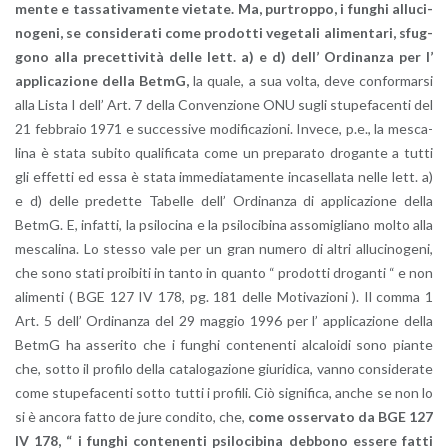
men­te e tas­sa­ti­va­men­te vie­ta­te. Ma, pur­trop­po, i fun­ghi al­lu­ci­
no­ge­ni, se con­si­de­ra­ti come pro­dot­ti ve­ge­ta­li ali­men­ta­ri, sfug­
go­no alla pre­cet­ti­vi­tà delle lett. a) e d) dell’ Or­di­nan­za per l’
ap­pli­ca­zio­ne della BetmG,
la quale, a sua volta, deve con­for­mar­si
alla Lista I dell’ Art. 7 della Con­ven­zio­ne ONU sugli stu­pe­fa­cen­ti del
21 feb­bra­io 1971 e suc­ces­si­ve mo­di­fi­ca­zio­ni. In­ve­ce, p.e., la me­sca­
li­na è stata su­bi­to qua­li­fi­ca­ta come un pre­pa­ra­to dro­gan­te a tutti
gli ef­fet­ti ed essa è stata im­me­dia­ta­men­te in­ca­sel­la­ta nelle lett. a)
e d) delle pre­det­te Ta­bel­le dell’ Or­di­nan­za di ap­pli­ca­zio­ne della
BetmG. E, in­fat­ti, la psi­lo­ci­na e la psi­lo­ci­bi­na as­so­mi­glia­no molto alla
me­sca­li­na. Lo stes­so vale per un gran nu­me­ro di altri al­lu­ci­no­ge­ni,
che sono stati proi­bi­ti in tanto in quan­to “ pro­dot­ti dro­gan­ti “ e non
ali­men­ti ( BGE 127 IV 178, pg. 181 delle Mo­ti­va­zio­ni ). Il comma 1
Art. 5 dell’ Or­di­nan­za del 29 mag­gio 1996 per l’ ap­pli­ca­zio­ne della
BetmG ha as­se­ri­to che i fun­ghi con­te­nen­ti al­ca­loi­di sono pian­te
che, sotto il pro­fi­lo della ca­ta­lo­ga­zio­ne giu­ri­di­ca, vanno con­si­de­ra­te
come stu­pe­fa­cen­ti sotto tutti i pro­fi­li. Ciò si­gni­fi­ca, anche se non lo
si è an­co­ra fatto de jure con­di­to, che,
come os­ser­va­to da BGE 127
IV 178, “ i fun­ghi con­te­nen­ti psi­lo­ci­bi­na deb­bo­no es­se­re fatti