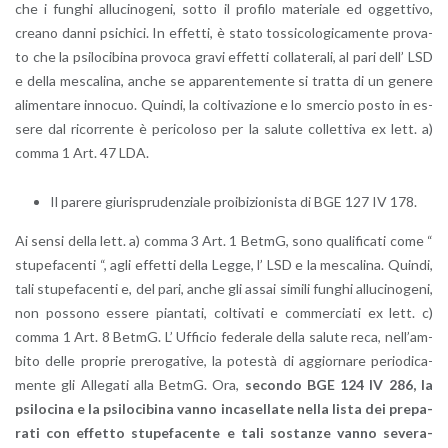
che i fun­ghi al­lu­ci­no­ge­ni, sotto il pro­fi­lo ma­te­ria­le ed og­get­ti­vo,
crea­no danni psi­chi­ci. In ef­fet­ti, è stato tos­si­co­lo­gi­ca­men­te pro­va­
to che la psi­lo­ci­bi­na pro­vo­ca gravi ef­fet­ti col­la­te­ra­li, al pari dell’ LSD
e della me­sca­li­na, anche se ap­pa­ren­te­men­te si trat­ta di un ge­ne­re
ali­men­ta­re in­no­cuo. Quin­di, la col­ti­va­zio­ne e lo smer­cio posto in es­
se­re dal ri­cor­ren­te è pe­ri­co­lo­so per la sa­lu­te col­let­ti­va ex lett. a)
comma 1 Art. 47 LDA.
Il pa­re­re giu­ri­spru­den­zia­le proi­bi­zio­ni­sta di BGE 127 IV 178.
Ai sensi della lett. a) comma 3 Art. 1 BetmG, sono qua­li­fi­ca­ti come “
stu­pe­fa­cen­ti “, agli ef­fet­ti della Legge, l’ LSD e la me­sca­li­na. Quin­di,
tali stu­pe­fa­cen­ti e, del pari, anche gli assai si­mi­li fun­ghi al­lu­ci­no­ge­ni,
non pos­so­no es­se­re pian­ta­ti, col­ti­va­ti e com­mer­cia­ti ex lett. c)
comma 1 Art. 8 BetmG. L’ Uf­fi­cio fe­de­ra­le della sa­lu­te reca, nel­l’am­
bi­to delle pro­prie pre­ro­ga­ti­ve, la po­te­stà di ag­gior­na­re pe­rio­di­ca­
men­te gli Al­le­ga­ti alla BetmG. Ora,
se­con­do BGE 124 IV 286, la
psi­lo­ci­na e la psi­lo­ci­bi­na vanno in­ca­sel­la­te nella lista dei pre­pa­
ra­ti con ef­fet­to stu­pe­fa­cen­te e
tali so­stan­ze vanno se­ve­ra­