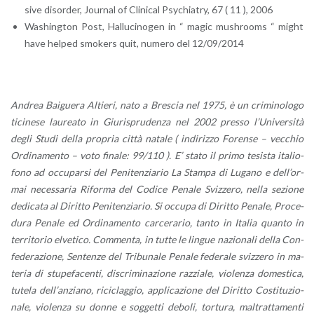
si­ve di­sor­der, Jour­nal of Cli­ni­cal Psy­chia­try, 67 ( 11 ), 2006
Wa­shing­ton Post, Hal­lu­ci­no­gen in “ magic mu­sh­rooms “ might
have hel­ped smo­kers quit, nu­me­ro del 12/09/2014
An­drea Bai­gue­ra Al­tie­ri, nato a Bre­scia nel 1975, è un cri­mi­no­lo­go
ti­ci­ne­se lau­rea­to in Giu­ri­spru­den­za nel 2002 pres­so l’U­ni­ver­si­tà
degli Studi della pro­pria città na­ta­le ( in­di­riz­zo Fo­ren­se – vec­chio
Or­di­na­men­to – voto fi­na­le: 99/110 ). E’ stato il primo te­si­sta ita­lio­
fo­no ad oc­cu­par­si del Pe­ni­ten­zia­rio La Stam­pa di Lu­ga­no e del­l’or­
mai ne­ces­sa­ria Ri­for­ma del Co­di­ce Pe­na­le Sviz­ze­ro, nella se­zio­ne
de­di­ca­ta al Di­rit­to Pe­ni­ten­zia­rio. Si oc­cu­pa di Di­rit­to Pe­na­le, Pro­ce­
du­ra Pe­na­le ed Or­di­na­men­to car­ce­ra­rio, tanto in Ita­lia quan­to in
ter­ri­to­rio el­ve­ti­co. Com­men­ta, in tutte le lin­gue na­zio­na­li della Con­
fe­de­ra­zio­ne, Sen­ten­ze del Tri­bu­na­le Pe­na­le fe­de­ra­le sviz­ze­ro in ma­
te­ria di stu­pe­fa­cen­ti, di­scri­mi­na­zio­ne raz­zia­le, vio­len­za do­me­sti­ca,
tu­te­la del­l’an­zia­no, ri­ci­clag­gio, ap­pli­ca­zio­ne del Di­rit­to Co­sti­tu­zio­
na­le, vio­len­za su donne e sog­get­ti de­bo­li, tor­tu­ra, mal­trat­ta­men­ti