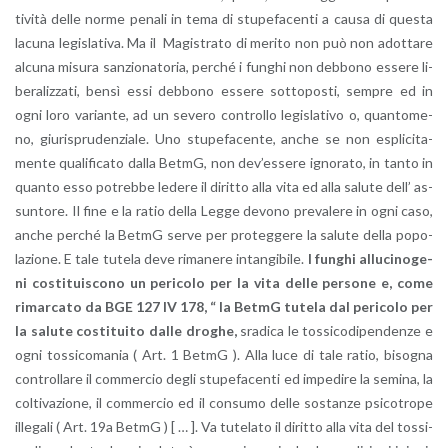
ti­vi­tà delle norme pe­na­li in tema di stu­pe­fa­cen­ti a causa di que­sta
la­cu­na le­gi­sla­ti­va. Ma il Ma­gi­stra­to di me­ri­to non può non adot­ta­re
al­cu­na mi­su­ra san­zio­na­to­ria, per­ché i fun­ghi non deb­bo­no es­se­re li­
be­ra­liz­za­ti, bensì essi deb­bo­no es­se­re sot­to­po­sti, sem­pre ed in
ogni loro va­rian­te, ad un se­ve­ro con­trol­lo le­gi­sla­ti­vo o, quan­to­me­
no, giu­ri­spru­den­zia­le. Uno stu­pe­fa­cen­te, anche se non espli­ci­ta­
men­te qua­li­fi­ca­to dalla BetmG, non de­v’es­se­re igno­ra­to, in tanto in
quan­to esso po­treb­be le­de­re il di­rit­to alla vita ed alla sa­lu­te dell’ as­
sun­to­re. Il fine e la ratio della Legge de­vo­no pre­va­le­re in ogni caso,
anche per­ché la BetmG serve per pro­teg­ge­re la sa­lu­te della po­po­
la­zio­ne. E tale tu­te­la deve ri­ma­ne­re in­tan­gi­bi­le.
I fun­ghi al­lu­ci­no­ge­
ni co­sti­tui­sco­no un pe­ri­co­lo per la vita delle per­so­ne e, come
ri­mar­ca­to da BGE 127 IV 178, “ la BetmG tu­te­la dal pe­ri­co­lo per
la sa­lu­te co­sti­tui­to dalle dro­ghe,
sra­di­ca le tos­si­co­di­pen­den­ze e
ogni tos­si­co­ma­nia ( Art. 1 BetmG ). Alla luce di tale ratio, bi­so­gna
con­trol­la­re il com­mer­cio degli stu­pe­fa­cen­ti ed im­pe­di­re la se­mi­na, la
col­ti­va­zio­ne, il com­mer­cio ed il con­su­mo delle so­stan­ze psi­co­tro­pe
il­le­ga­li ( Art. 19a BetmG ) [ … ]. Va tu­te­la­to il di­rit­to alla vita del tos­si­