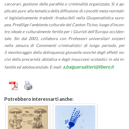
car­ce­ra­ri, ge­stio­ne delle pa­ra­fi­lie e cri­mi­na­li­tà or­ga­niz­za­ta. Si è ap­
pli­ca­to pure alla te­ma­ti­ca della dif­fu­sio­ne di con­cet­ti me­ta-nor­ma­ti­
vi le­gi­sla­ti­va­men­te tra­dot­ti /
tra­du­ci­bi­li nella Giu­spe­na­li­sti­ca eu­ro­
pea. Pre­di­li­ge l’am­bien­te cul­tu­ra­le del Can­ton Ti­ci­no, luogo d’
in­con­
tro idea­le e cul­tu­ral­men­te fer­ti­le per i Giu­ri­sti del­l’Eu­ro­pa oc­ci­den­
ta­le. Sin dal 2001, col­la­bo­ra con Pro­fes­so­ri uni­ver­si­ta­ri sviz­ze­ri
nella ste­su­ra di Cen­si­men­ti cri­mi­na­li­sti­ci di lungo pe­rio­do, per
il
mo­ni­to­rag­gio della de­lin­quen­za gio­va­ni­le non­ché degli ef­fet­ti no­
ci­vi della pre­ca­rie­tà abi­ta­ti­va e degli
in­suc­ces­si sco­la­sti­ci in età in­
a.​baigue­raal­tie­ri@​libero.​it
fan­ti­le ed ado­le­scen­zia­le. E-mail:
Po­treb­be­ro in­te­res­sar­ti anche: