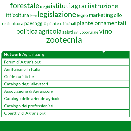
forestale
istituti agrari
istruzione
funghi
legislazione
marketing
itticoltura
olio
legno
latte
piante ornamentali
paesaggio
orticoltura
piante officinali
vino
politica agricola
saluti
sviluppo rurale
zootecnia
Network Agraria.org
Forum di Agraria.org
Agriturismo in Italia
Guide turistiche
Catalogo degli allevatori
Associazione di Agraria.org
Catalogo delle aziende agricole
Catalogo dei professionisti
Obiettivi di Agraria.org