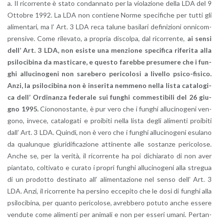
a. Il ri­cor­ren­te è stato con­dan­na­to per la vio­la­zio­ne della LDA del 9
Ot­to­bre 1992. La LDA non con­tie­ne Norme spe­ci­fi­che per tutti gli
ali­men­ta­ri, ma l’ Art. 3 LDA reca ta­lu­ne ba­si­la­ri de­fi­ni­zio­ni on­ni­com­
pren­si­ve. Come ri­le­va­to, a pro­pria di­scol­pa, dal ri­cor­ren­te,
ai sensi
dell’ Art. 3 LDA, non esi­ste una men­zio­ne spe­ci­fi­ca ri­fe­ri­ta alla
psi­lo­ci­bi­na da ma­sti­ca­re, e que­sto fa­reb­be pre­su­me­re che i fun­
ghi al­lu­ci­no­ge­ni non sa­re­be­ro pe­ri­co­lo­si a li­vel­lo psi­co-fi­si­co.
Anzi, la psi­lo­ci­bi­na non è in­se­ri­ta nem­me­no nella lista ca­ta­lo­gi­
ca dell’ Or­di­nan­za fe­de­ra­le sui fun­ghi com­me­sti­bi­li del 26 giu­
gno 1995.
Cio­no­no­stan­te, è pur vero che i fun­ghi al­lu­ci­no­ge­ni ven­
go­no, in­ve­ce, ca­ta­lo­ga­ti e proi­bi­ti nella lista degli ali­men­ti proi­bi­ti
dall’ Art. 3 LDA. Quin­di, non è vero che i fun­ghi al­lu­ci­no­ge­ni esu­la­no
da qua­lun­que giu­ri­di­fi­ca­zio­ne at­ti­nen­te alle so­stan­ze pe­ri­co­lo­se.
Anche se, per la ve­ri­tà, il ri­cor­ren­te ha poi di­chia­ra­to di non aver
pian­ta­to, col­ti­va­to e cu­ra­to i pro­pri fun­ghi al­lu­ci­no­ge­ni alla stre­gua
di un pro­dot­to de­sti­na­to all’ ali­men­ta­zio­ne nel senso dell’ Art. 3
LDA. Anzi, il ri­cor­ren­te ha per­si­no ec­ce­pi­to che le dosi di fun­ghi alla
psi­lo­ci­bi­na, per quan­to pe­ri­co­lo­se, avreb­be­ro po­tu­to anche es­se­re
ven­du­te come ali­men­ti per ani­ma­li e non per es­se­ri umani. Per­tan­