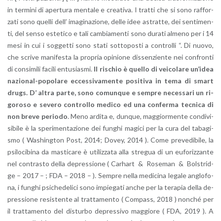
in ter­mi­ni di aper­tu­ra men­ta­le e crea­ti­va. I trat­ti che si sono raf­for­
za­ti sono quel­li dell’ ima­gi­na­zio­ne, delle idee astrat­te, dei sen­ti­men­
ti, del senso este­ti­co e tali cam­bia­men­ti sono du­ra­ti al­me­no per i 14
mesi in cui i sog­get­ti sono stati sot­to­po­sti a con­trol­li “. Di nuovo,
che scri­ve ma­ni­fe­sta la pro­pria opi­nio­ne dis­sen­zien­te nei con­fron­ti
di con­si­mi­li fa­ci­li en­tu­sia­smi.
Il ri­schio è quel­lo di vei­co­la­re un’i­dea
na­zio­nal-po­po­la­re ec­ces­si­va­men­te po­si­ti­va in tema di smart
drugs. D’ altra parte, sono co­mun­que e sem­pre ne­ces­sa­ri un ri­
go­ro­so e se­ve­ro con­trol­lo me­di­co ed una con­fer­ma tec­ni­ca di
non breve pe­rio­do
. Meno ar­di­ta e, dun­que, mag­gior­men­te con­di­vi­
si­bi­le è la spe­ri­men­ta­zio­ne dei fun­ghi ma­gi­ci per la cura del ta­ba­gi­
smo ( Wa­shing­ton Post, 2014; Dovey, 2014 ). Come pre­ve­di­bi­le, la
psi­lo­ci­bi­na da ma­sti­ca­re è uti­liz­za­ta alla stre­gua di un eu­fo­riz­zan­te
nel con­tra­sto della de­pres­sio­ne ( Ca­rhart & Ro­se­man & Bol­strid­
ge – 2017 – ; FDA – 2018 – ). Sem­pre nella me­di­ci­na le­ga­le an­glo­fo­
na, i fun­ghi psi­che­de­li­ci sono im­pie­ga­ti anche per la te­ra­pia della de­
pres­sio­ne re­si­sten­te al trat­ta­men­to ( Com­pass, 2018 ) non­ché per
il trat­ta­men­to del di­stur­bo de­pres­si­vo mag­gio­re ( FDA, 2019 ). A