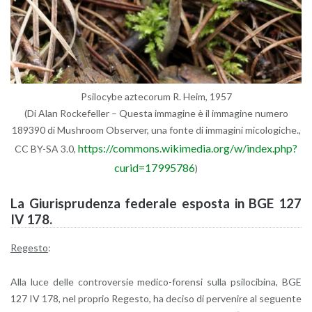
Psi­lo­cy­be az­te­co­rum R. Heim, 1957
(Di Alan Roc­ke­fel­ler – Que­sta im­ma­gi­ne è il im­ma­gi­ne nu­me­ro
189390 di Mu­sh­room Ob­ser­ver, una fonte di im­ma­gi­ni mi­co­lo­gi­che.,
https://​commons.​wikimedia.​org/​w/​index.​php?​
CC BY-SA 3.0,
cur​id=179​9578​6
)
La Giu­ri­spru­den­za fe­de­ra­le espo­sta in BGE 127
IV 178.
Re­ge­sto
:
Alla luce delle con­tro­ver­sie me­di­co-fo­ren­si sulla psi­lo­ci­bi­na, BGE
127 IV 178, nel pro­prio Re­ge­sto, ha de­ci­so di per­ve­ni­re al se­guen­te