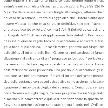
com­pren­de­re, il trat­ta­men­to giu­ri­di­co delle dro­ghe leg­ge­re nella
BetmG e nella cor­re­la­ta Or­di­nan­za di ap­pli­ca­zio­ne. P.e., BGE 126 IV
60, il che deve va­le­re anche per i fun­ghi al­lu­ci­no­ge­ni, af­fer­ma che “
nel caso della ca­na­pa, il testo di Legge dice che l’ in­te­ra pian­ta dev’
es­se­re vie­ta­ta, poi­ché essa serve, in de­fi­ni­ti­va, solo per ri­ca­var­ne
uno stu­pe­fa­cen­te ex lett. d) comma 1 Art. 8 BetmG ed ex lett. a) e
d) Al­le­ga­ti dell’ Or­di­nan­za di ap­pli­ca­zio­ne della BetmG “. Pur­trop­po,
nes­su­na di que­ste re­go­le tec­ni­co-qua­li­fi­ca­to­rie è ap­pli­ca­ta ai fun­
ghi a base di psi­lo­ci­bi­na. L’ in­ca­sel­la­men­to ge­ne­ra­le dei fun­ghi alla
psi­lo­ci­bi­na, all’ in­ter­no della BetmG, con­si­ste nel ca­ta­lo­ga­re i fun­ghi
al­lu­ci­no­ge­ni alla stre­gua di un “ pre­pa­ra­to psi­co­tro­po “ pe­ri­co­lo­so,
ma senza poi det­ta­re re­go­le spe­ci­fi­che per la psi­lo­ci­bi­na. Forse,
nella fat­ti­spe­cie della psi­lo­ci­bi­na, una pos­si­bi­le qua­li­fi­ca­zio­ne giu­ri­
di­ca con­si­ste nell’ an­no­ve­ra­re i fun­ghi all’ in­ter­no del campo pre­cet­
ti­vo delle so­stan­ze con po­te­ri psi­coat­ti­vi, come av­vie­ne nella ca­ta­
lo­ga­zio­ne chi­mi­co-tos­si­co­lo­gi­ca della can­na­bis. Co­mun­que, sem­pre
con af­fe­ren­za ai fun­ghi ma­gi­ci, l’ er­ro­re più grave che un Ma­gi­stra­to
di me­ri­to può com­met­te­re è quel­lo di non san­zio­na­re lo spac­cio dei
fun­ghi solo per­ché essi non sono stati an­co­ra in­se­ri­ti nell’ Or­di­nan­