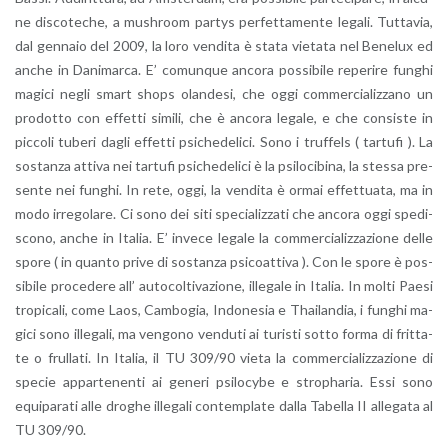
ne di­sco­te­che, a mu­sh­room par­tys per­fet­ta­men­te le­ga­li. Tut­ta­via,
dal gen­na­io del 2009, la loro ven­di­ta è stata vie­ta­ta nel Be­ne­lux ed
anche in Da­ni­mar­ca. E’ co­mun­que an­co­ra pos­si­bi­le re­pe­ri­re fun­ghi
ma­gi­ci negli smart shops olan­de­si, che oggi com­mer­cia­liz­za­no un
pro­dot­to con ef­fet­ti si­mi­li, che è an­co­ra le­ga­le, e che con­si­ste in
pic­co­li tu­be­ri dagli ef­fet­ti psi­che­de­li­ci. Sono i truf­fels ( tar­tu­fi ). La
so­stan­za at­ti­va nei tar­tu­fi psi­che­de­li­ci è la psi­lo­ci­bi­na, la stes­sa pre­
sen­te nei fun­ghi. In rete, oggi, la ven­di­ta è ormai ef­fet­tua­ta, ma in
modo ir­re­go­la­re. Ci sono dei siti spe­cia­liz­za­ti che an­co­ra oggi spe­di­
sco­no, anche in Ita­lia. E’ in­ve­ce le­ga­le la com­mer­cia­liz­za­zio­ne delle
spore ( in quan­to prive di so­stan­za psi­coat­ti­va ). Con le spore è pos­
si­bi­le pro­ce­de­re all’ au­to­col­ti­va­zio­ne, il­le­ga­le in Ita­lia. In molti Paesi
tro­pi­ca­li, come Laos, Cam­bo­gia, In­do­ne­sia e Thai­lan­dia, i fun­ghi ma­
gi­ci sono il­le­ga­li, ma ven­go­no ven­du­ti ai tu­ri­sti sotto forma di frit­ta­
te o frul­la­ti. In Ita­lia, il TU 309/90 vieta la com­mer­cia­liz­za­zio­ne di
spe­cie ap­par­te­nen­ti ai ge­ne­ri psi­lo­cy­be e stro­pha­ria. Essi sono
equi­pa­ra­ti alle dro­ghe il­le­ga­li con­tem­pla­te dalla Ta­bel­la II al­le­ga­ta al
TU 309/90.