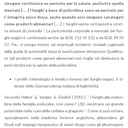
ci­no­ge­ni co­sti­tui­sce un pe­ri­co­lo per la sa­lu­te, an­zi­tut­to quel­la
men­ta­le [ … ] I fun­ghi a base di psi­lo­ci­bi­na sono un pe­ri­co­lo per
l’ in­te­gri­tà psi­co-fi­si­ca, anche quan­do essi ven­go­no ca­ta­lo­ga­ti
come pro­dot­ti ali­men­ta­ri
[ … ]. I fun­ghi vanno sot­to­po­sti a stret­
te mi­su­re di con­trol­lo “. La pe­ri­co­lo­si­tà cor­po­ra­le e men­ta­le dei fun­
ghi ma­gi­ci è con­fer­ma­ta anche da BGE 112 IV 132 e da BGE 99 IV
57. P.e., si ponga mente ad even­tua­li in­ci­den­ti stra­da­li ca­gio­na­ti
dalla guida di au­to­mo­bi­li dopo la ma­sti­ca­zio­ne del peyo­te Qua­li­fi­ca­
re tali pro­dot­ti come ge­ne­ri ali­men­ta­ri non to­glie né di­mi­nui­sce la
pe­ri­co­lo­si­tà per la sa­lu­te della psi­lo­ci­bi­na.
I pro­fi­li cri­mi­no­lo­gi­ci e me­di­co-fo­ren­si dei fun­ghi ma­gi­ci. Il si­
len­zio della Giu­ri­spru­den­za ita­lia­na di le­git­ti­mi­tà.
Se­con­do Hal­ker & Var­gas & Do­dick ( 2010 ), “ i fun­ghi alla psi­lo­ci­
bi­na della fa­mi­glia psi­lo­cy­be, così come l’ LSD, mo­stra­no un gran­de
po­ten­zia­le nella cura della ce­fa­lea a grap­po­lo “. Come si può no­ta­re,
spe­cial­men­te nella me­di­ci­na fo­ren­se an­glo­fo­na, ab­bon­da­no gli
Studi sull’ im­pie­go te­ra­peu­ti­co di smart drugs come gli al­lu­ci­no­ge­ni.