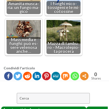
Ama­ni­ta mu­sca­
I fun­ghi mi­co­
ria: un fungo ma­
tos­si­ge­ni e le mi­
gi­co
co­tos­si­ne
Mass media e
fun­ghi: può es­
Mazza di tam­bu­
se­re ve­le­no­sa
ro – Ma­cro­le­pio­
anche…
ta pro­ce­ra
Con­di­vi­di l'ar­ti­co­lo
0
Shares
Cerca: