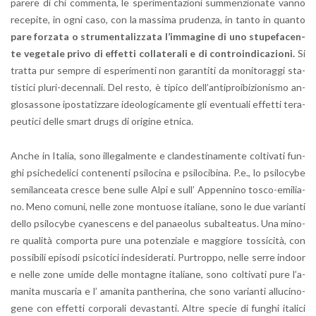
pa­re­re di chi com­men­ta, le spe­ri­men­ta­zio­ni sum­men­zio­na­te vanno
re­ce­pi­te, in ogni caso, con la mas­si­ma pru­den­za, in tanto in quan­to
pare for­za­ta o stru­men­ta­liz­za­ta l’im­ma­gi­ne di uno stu­pe­fa­cen­
te ve­ge­ta­le privo di ef­fet­ti col­la­te­ra­li e di con­tro­in­di­ca­zio­ni.
Si
trat­ta pur sem­pre di espe­ri­men­ti non ga­ran­ti­ti da mo­ni­to­rag­gi sta­
ti­sti­ci plu­ri-de­cen­na­li. Del resto, è ti­pi­co del­l’an­ti­proi­bi­zio­ni­smo an­
glo­sas­so­ne ipo­sta­tiz­za­re ideo­lo­gi­ca­men­te gli even­tua­li ef­fet­ti te­ra­
peu­ti­ci delle smart drugs di ori­gi­ne et­ni­ca.
Anche in Ita­lia, sono il­le­gal­men­te e clan­de­sti­na­men­te col­ti­va­ti fun­
ghi psi­che­de­li­ci con­te­nen­ti psi­lo­ci­na e psi­lo­ci­bi­na. P.e., lo psi­lo­cy­be
se­mi­lan­cea­ta cre­sce bene sulle Alpi e sull’ Ap­pen­ni­no to­sco-emi­lia­
no. Meno co­mu­ni, nelle zone mon­tuo­se ita­lia­ne, sono le due va­rian­ti
dello psi­lo­cy­be cya­ne­scens e del pa­naeo­lus su­bal­tea­tus. Una mi­no­
re qua­li­tà com­por­ta pure una po­ten­zia­le e mag­gio­re tos­si­ci­tà, con
pos­si­bi­li epi­so­di psi­co­ti­ci in­de­si­de­ra­ti. Pur­trop­po, nelle serre in­door
e nelle zone umide delle mon­ta­gne ita­lia­ne, sono col­ti­va­ti pure l’a­
ma­ni­ta mu­sca­ria e l’ ama­ni­ta pan­the­ri­na, che sono va­rian­ti al­lu­ci­no­
ge­ne con ef­fet­ti cor­po­ra­li de­va­stan­ti. Altre spe­cie di fun­ghi ita­li­ci