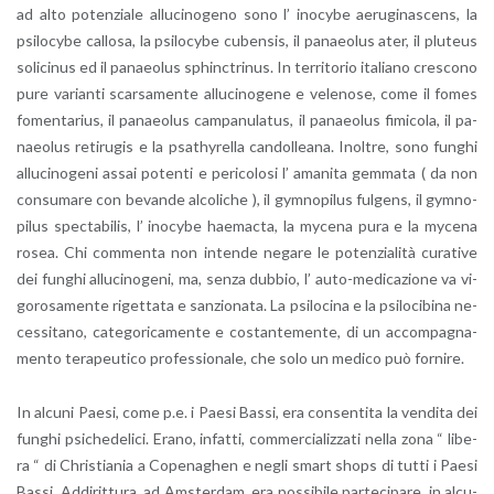
ad alto po­ten­zia­le al­lu­ci­no­ge­no sono l’ ino­cy­be ae­ru­gi­na­scens, la
psi­lo­cy­be cal­lo­sa, la psi­lo­cy­be cu­ben­sis, il pa­naeo­lus ater, il plu­teus
so­li­ci­nus ed il pa­naeo­lus sphinc­tri­nus. In ter­ri­to­rio ita­lia­no cre­sco­no
pure va­rian­ti scar­sa­men­te al­lu­ci­no­ge­ne e ve­le­no­se, come il fomes
fo­men­ta­rius, il pa­naeo­lus cam­pa­nu­la­tus, il pa­naeo­lus fi­mi­co­la, il pa­
naeo­lus re­ti­ru­gis e la psa­thy­rel­la can­dol­lea­na. Inol­tre, sono fun­ghi
al­lu­ci­no­ge­ni assai po­ten­ti e pe­ri­co­lo­si l’ ama­ni­ta gem­ma­ta ( da non
con­su­ma­re con be­van­de al­co­li­che ), il gym­no­pi­lus ful­gens, il gym­no­
pi­lus spec­ta­bi­lis, l’ ino­cy­be hae­mac­ta, la my­ce­na pura e la my­ce­na
rosea. Chi com­men­ta non in­ten­de ne­ga­re le po­ten­zia­li­tà cu­ra­ti­ve
dei fun­ghi al­lu­ci­no­ge­ni, ma, senza dub­bio, l’ au­to-me­di­ca­zio­ne va vi­
go­ro­sa­men­te ri­get­ta­ta e san­zio­na­ta. La psi­lo­ci­na e la psi­lo­ci­bi­na ne­
ces­si­ta­no, ca­te­go­ri­ca­men­te e co­stan­te­men­te, di un ac­com­pa­gna­
men­to te­ra­peu­ti­co pro­fes­sio­na­le, che solo un me­di­co può for­ni­re.
In al­cu­ni Paesi, come p.e. i Paesi Bassi, era con­sen­ti­ta la ven­di­ta dei
fun­ghi psi­che­de­li­ci. Erano, in­fat­ti, com­mer­cia­liz­za­ti nella zona “ li­be­
ra “ di Chri­stia­nia a Co­pe­na­ghen e negli smart shops di tutti i Paesi
Bassi. Ad­di­rit­tu­ra, ad Am­ster­dam, era pos­si­bi­le par­te­ci­pa­re, in al­cu­