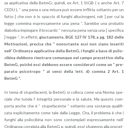
za ap­pli­ca­ti­va della BetmG; quin­di, ex Art. 1 StGB ( v. anche Art. 7
CEDU ), “ una pena o una mi­su­ra può es­se­re in­flit­ta sol­tan­to per un
fatto [ che non è lo spac­cio di fun­ghi al­lu­ci­no­ge­ni, ndr ] per cui la
legge com­mi­na espres­sa­men­te una pena “. Sa­reb­be una pro­ba­tio
dia­bo­li­ca im­pie­ga­re il bro­car­do “ nes­su­na pena senza una [ spe­ci­fi­ca
] legge “. In ef­fet­ti,
giu­sta­men­te, BGE 127 IV 178, a pg. 182 delle
Mo­ti­va­zio­ni, pre­ci­sa che “ no­no­stan­te essi non siano in­se­ri­ti
nell’ Or­di­nan­za ap­pli­ca­ti­va della BetmG, i fun­ghi a base di psi­lo­
ci­bi­na deb­bo­no rien­tra­re co­mun­que nel campo pre­cet­ti­vo della
BetmG, poi­ché essi deb­bo­no es­se­re con­si­de­ra­ti come un “ pre­
pa­ra­to psi­co­tro­po “ ai sensi della lett. d) comma 2 Art. 1
BetmG “.
In tema di stu­pe­fa­cen­ti, la BetmG si col­lo­ca come una Norma spe­
cia­le che tu­te­la l’ in­te­gri­tà per­so­na­le e la sa­lu­te. Ma que­sto com­
por­ta anche che è “ stu­pe­fa­cen­te “ sol­tan­to una so­stan­za qua­li­fi­
ca­ta espli­ci­ta­men­te come tale dalla Legge. Ora, il pro­ble­ma è che i
fun­ghi alla psi­lo­ci­bi­na non sono con­tem­pla­ti espres­sa­men­te nell’
Or­di­nan­za cor­re­la­ta alla BetmG e, quin­di, essi sfug­go­no alla pre­cet­