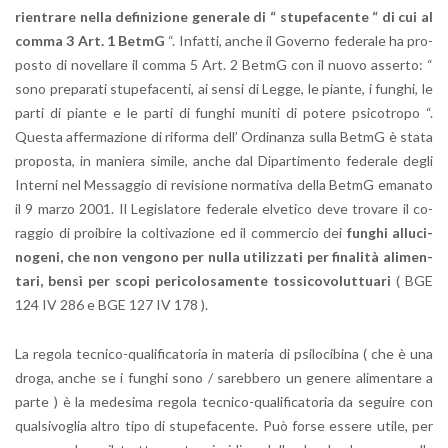
rien­tra­re nella de­fi­ni­zio­ne ge­ne­ra­le di “ stu­pe­fa­cen­te “ di cui al
comma 3 Art. 1 BetmG
“. In­fat­ti, anche il Go­ver­no fe­de­ra­le ha pro­
po­sto di no­vel­la­re il comma 5 Art. 2 BetmG con il nuovo as­ser­to: “
sono pre­pa­ra­ti stu­pe­fa­cen­ti, ai sensi di Legge, le pian­te, i fun­ghi, le
parti di pian­te e le parti di fun­ghi mu­ni­ti di po­te­re psi­co­tro­po “.
Que­sta af­fer­ma­zio­ne di ri­for­ma dell’ Or­di­nan­za sulla BetmG è stata
pro­po­sta, in ma­nie­ra si­mi­le, anche dal Di­par­ti­men­to fe­de­ra­le degli
In­ter­ni nel Mes­sag­gio di re­vi­sio­ne nor­ma­ti­va della BetmG ema­na­to
il 9 marzo 2001. Il Le­gi­sla­to­re fe­de­ra­le el­ve­ti­co deve tro­va­re il co­
rag­gio di proi­bi­re la col­ti­va­zio­ne ed il com­mer­cio dei
fun­ghi al­lu­ci­
no­ge­ni, che non ven­go­no per nulla uti­liz­za­ti per fi­na­li­tà ali­men­
ta­ri, bensì per scopi pe­ri­co­lo­sa­men­te tos­si­co­vo­lut­tua­ri
( BGE
124 IV 286 e BGE 127 IV 178 ).
La re­go­la tec­ni­co-qua­li­fi­ca­to­ria in ma­te­ria di psi­lo­ci­bi­na ( che è una
droga, anche se i fun­ghi sono / sa­reb­be­ro un ge­ne­re ali­men­ta­re a
parte ) è la me­de­si­ma re­go­la tec­ni­co-qua­li­fi­ca­to­ria da se­gui­re con
qual­si­vo­glia altro tipo di stu­pe­fa­cen­te. Può forse es­se­re utile, per