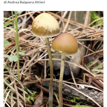
di An­drea Bai­gue­ra Al­tie­ri