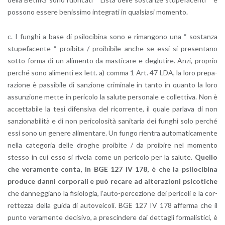
pos­so­no es­se­re be­nis­si­mo in­te­gra­ti in qual­sia­si mo­men­to.
c. I fun­ghi a base di psi­lo­ci­bi­na sono e ri­man­go­no una “ so­stan­za
stu­pe­fa­cen­te “ proi­bi­ta / proi­bi­bi­le anche se essi si pre­sen­ta­no
sotto forma di un ali­men­to da ma­sti­ca­re e de­glu­ti­re. Anzi, pro­prio
per­ché sono ali­men­ti ex lett. a) comma 1 Art. 47 LDA, la loro pre­pa­
ra­zio­ne è pas­si­bi­le di san­zio­ne cri­mi­na­le in tanto in quan­to la loro
as­sun­zio­ne mette in pe­ri­co­lo la sa­lu­te per­so­na­le e col­let­ti­va. Non è
ac­cet­ta­bi­le la tesi di­fen­si­va del ri­cor­ren­te, il quale par­la­va di non
san­zio­na­bi­li­tà e di non pe­ri­co­lo­si­tà sa­ni­ta­ria dei fun­ghi solo per­ché
essi sono un ge­ne­re ali­men­ta­re. Un fungo rien­tra au­to­ma­ti­ca­men­te
nella ca­te­go­ria delle dro­ghe proi­bi­te / da proi­bi­re nel mo­men­to
stes­so in cui esso si ri­ve­la come un pe­ri­co­lo per la sa­lu­te.
Quel­lo
che ve­ra­men­te conta, in BGE 127 IV 178, è che la psi­lo­ci­bi­na
pro­du­ce danni cor­po­ra­li e può re­ca­re ad al­te­ra­zio­ni psi­co­ti­che
che dan­neg­gia­no la fi­sio­lo­gia, l’au­to-per­ce­zio­ne dei pe­ri­co­li e la cor­
ret­tez­za della guida di au­to­vei­co­li. BGE 127 IV 178 af­fer­ma che il
punto ve­ra­men­te de­ci­si­vo, a pre­scin­de­re dai det­ta­gli for­ma­li­sti­ci, è