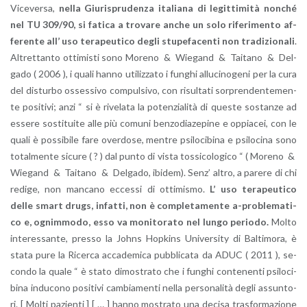
Vi­ce­ver­sa,
nella Giu­ri­spru­den­za ita­lia­na di le­git­ti­mi­tà non­ché
nel TU 309/90, si fa­ti­ca a tro­va­re anche un solo ri­fe­ri­men­to af­
fe­ren­te all’ uso te­ra­peu­ti­co degli stu­pe­fa­cen­ti non tra­di­zio­na­li
.
Al­tret­tan­to ot­ti­mi­sti sono Mo­re­no & Wie­gand & Tai­ta­no & Del­
ga­do ( 2006 ), i quali hanno uti­liz­za­to i fun­ghi al­lu­ci­no­ge­ni per la cura
del di­stur­bo os­ses­si­vo com­pul­si­vo, con ri­sul­ta­ti sor­pren­den­te­men­
te po­si­ti­vi; anzi “ si è ri­ve­la­ta la po­ten­zia­li­tà di que­ste so­stan­ze ad
es­se­re so­sti­tui­te alle più co­mu­ni ben­zo­dia­ze­pi­ne e op­pia­cei, con le
quali è pos­si­bi­le fare over­do­se, men­tre psi­lo­ci­bi­na e psi­lo­ci­na sono
to­tal­men­te si­cu­re ( ? ) dal punto di vista tos­si­co­lo­gi­co “ ( Mo­re­no &
Wie­gand & Tai­ta­no & Del­ga­do, ibi­dem). Senz’ altro, a pa­re­re di chi
re­di­ge, non man­ca­no ec­ces­si di ot­ti­mi­smo.
L’ uso te­ra­peu­ti­co
delle smart drugs, in­fat­ti, non è com­ple­ta­men­te a-pro­ble­ma­ti­
co e, ognim­mo­do, esso va mo­ni­to­ra­to nel lungo pe­rio­do.
Molto
in­te­res­san­te, pres­so la Johns Ho­p­kins Uni­ver­si­ty di Bal­ti­mo­ra, è
stata pure la Ri­cer­ca ac­ca­de­mi­ca pub­bli­ca­ta da ADUC ( 2011 ), se­
con­do la quale “ è stato di­mo­stra­to che i fun­ghi con­te­nen­ti psi­lo­ci­
bi­na in­du­co­no po­si­ti­vi cam­bia­men­ti nella per­so­na­li­tà degli as­sun­to­
ri. [ Molti pa­zien­ti ] [ … ] hanno mo­stra­to una de­ci­sa tra­sfor­ma­zio­ne