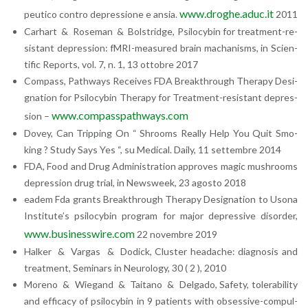
www.​droghe.​aduc.​it
peu­ti­co con­tro de­pres­sio­ne e ansia.
2011
Ca­rhart & Ro­se­man & Bol­strid­ge, Psi­lo­cy­bin for treat­ment-re­
si­stant de­pres­sion: fM­RI-mea­su­red brain ma­cha­ni­sms, in Scien­
ti­fic Re­ports, vol. 7, n. 1, 13 ot­to­bre 2017
Com­pass, Pa­th­ways Re­cei­ves FDA Break­th­rou­gh The­ra­py De­si­
gna­tion for Psi­lo­cy­bin The­ra­py for Treat­ment-re­si­stant de­pres­
www.​com​pass​path​ways.​com
sion –
Dovey, Can Trip­ping On “ Sh­rooms Real­ly Help You Quit Smo­
king ? Study Says Yes “, su Me­di­cal. Daily, 11 set­tem­bre 2014
FDA, Food and Drug Ad­mi­ni­stra­tion ap­pro­ves magic mu­sh­rooms
de­pres­sion drug trial, in New­sweek, 23 ago­sto 2018
eadem Fda gran­ts Break­th­rou­gh The­ra­py De­si­gna­tion to Usona
In­sti­tu­te’s psi­lo­cy­bin pro­gram for major de­pres­si­ve di­sor­der,
www.​bus​ines​swir​e.​com
22 no­vem­bre 2019
Hal­ker & Var­gas & Do­dick, Clu­ster hea­da­che: dia­gno­sis and
treat­ment, Se­mi­nars in Neu­ro­lo­gy, 30 ( 2 ), 2010
Mo­re­no & Wie­gand & Tai­ta­no & Del­ga­do, Sa­fe­ty, to­le­ra­bi­li­ty
and ef­fi­ca­cy of psi­lo­cy­bin in 9 pa­tien­ts with ob­ses­si­ve-com­pul­