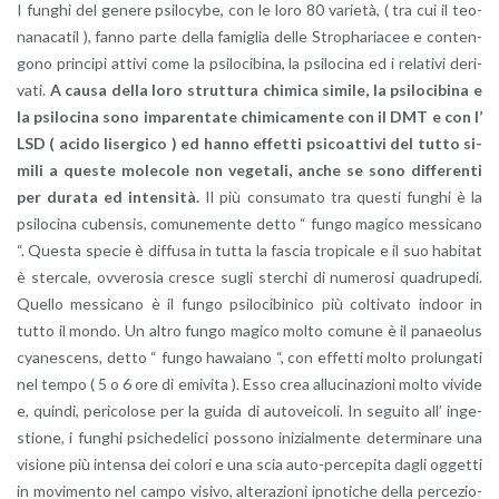
I fun­ghi del ge­ne­re psi­lo­cy­be, con le loro 80 va­rie­tà, ( tra cui il teo­
na­na­ca­til ), fanno parte della fa­mi­glia delle Stro­pha­ria­cee e con­ten­
go­no prin­ci­pi at­ti­vi come la psi­lo­ci­bi­na, la psi­lo­ci­na ed i re­la­ti­vi de­ri­
va­ti.
A causa della loro strut­tu­ra chi­mi­ca si­mi­le, la psi­lo­ci­bi­na e
la psi­lo­ci­na sono im­pa­ren­ta­te chi­mi­ca­men­te con il DMT e con l’
LSD ( acido li­ser­gi­co ) ed hanno ef­fet­ti psi­coat­ti­vi del tutto si­
mi­li a que­ste mo­le­co­le non ve­ge­ta­li, anche se sono dif­fe­ren­ti
per du­ra­ta ed in­ten­si­tà.
Il più con­su­ma­to tra que­sti fun­ghi è la
psi­lo­ci­na cu­ben­sis, co­mu­ne­men­te detto “ fungo ma­gi­co mes­si­ca­no
“. Que­sta spe­cie è dif­fu­sa in tutta la fa­scia tro­pi­ca­le e il suo ha­bi­tat
è ster­ca­le, ov­ve­ro­sia cre­sce sugli ster­chi di nu­me­ro­si qua­dru­pe­di.
Quel­lo mes­si­ca­no è il fungo psi­lo­ci­bi­ni­co più col­ti­va­to in­door in
tutto il mondo. Un altro fungo ma­gi­co molto co­mu­ne è il pa­naeo­lus
cya­ne­scens, detto “ fungo ha­wa­ia­no “, con ef­fet­ti molto pro­lun­ga­ti
nel tempo ( 5 o 6 ore di emi­vi­ta ). Esso crea al­lu­ci­na­zio­ni molto vi­vi­de
e, quin­di, pe­ri­co­lo­se per la guida di au­to­vei­co­li. In se­gui­to all’ in­ge­
stio­ne, i fun­ghi psi­che­de­li­ci pos­so­no ini­zial­men­te de­ter­mi­na­re una
vi­sio­ne più in­ten­sa dei co­lo­ri e una scia au­to-per­ce­pi­ta dagli og­get­ti
in mo­vi­men­to nel campo vi­si­vo, al­te­ra­zio­ni ip­no­ti­che della per­ce­zio­