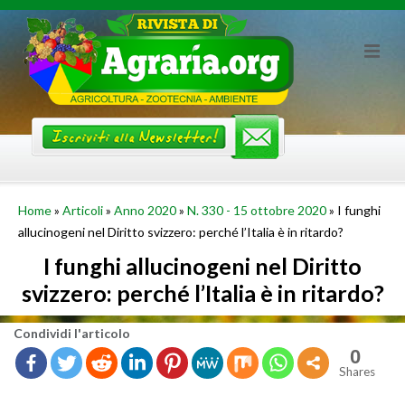
Skip
to
content
Home
»
Articoli
»
Anno 2020
»
N. 330 - 15 ottobre 2020
»
I funghi
allucinogeni nel Diritto svizzero: perché l’Italia è in ritardo?
I funghi allucinogeni nel Diritto
svizzero: perché l’Italia è in ritardo?
Con­di­vi­di l'ar­ti­co­lo
0
Shares