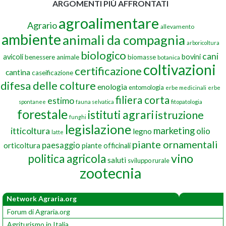
ARGOMENTI PIÙ AFFRONTATI
agroalimentare
Agrario
allevamento
ambiente
animali da compagnia
arboricoltura
biologico
cani
avicoli
bovini
benessere animale
biomasse
botanica
coltivazioni
certificazione
cantina
caseificazione
difesa delle colture
enologia
entomologia
erbe medicinali
erbe
filiera corta
estimo
spontanee
fauna selvatica
fitopatologia
forestale
istituti agrari
istruzione
funghi
legislazione
marketing
itticoltura
olio
legno
latte
piante ornamentali
paesaggio
orticoltura
piante officinali
vino
politica agricola
saluti
sviluppo rurale
zootecnia
Network Agraria.org
Forum di Agraria.org
Agriturismo in Italia