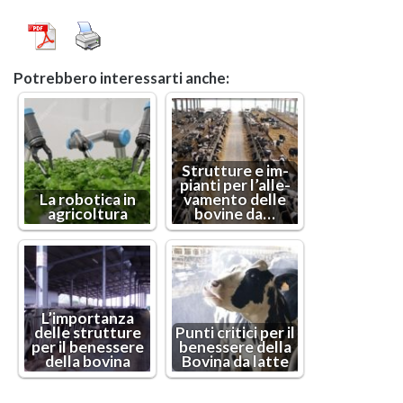
Po­treb­be­ro in­te­res­sar­ti anche:
Strut­tu­re e im­
pian­ti per l’al­le­
La ro­bo­ti­ca in
va­men­to delle
agri­col­tu­ra
bo­vi­ne da…
L’im­por­tan­za
delle strut­tu­re
Punti cri­ti­ci per il
per il be­nes­se­re
be­nes­se­re della
della bo­vi­na
Bo­vi­na da latte