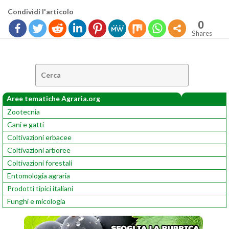
Con­di­vi­di l'ar­ti­co­lo
0
Shares
Cerca:
Aree tematiche Agraria.org
Zootecnia
Cani e gatti
Coltivazioni erbacee
Coltivazioni arboree
Coltivazioni forestali
Entomologia agraria
Prodotti tipici italiani
Funghi e micologia