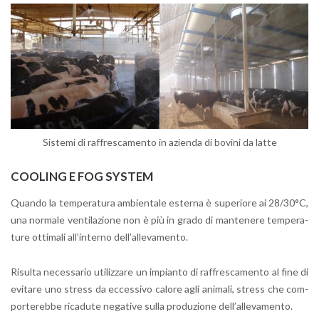
Si­ste­mi di raf­fre­sca­men­to in azien­da di bo­vi­ni da latte
COO­LING E FOG SY­STEM
Quan­do la tem­pe­ra­tu­ra am­bien­ta­le ester­na è su­pe­rio­re ai 28/30°C,
una nor­ma­le ven­ti­la­zio­ne non è più in grado di man­te­ne­re tem­pe­ra­
tu­re ot­ti­ma­li al­l’in­ter­no del­l’al­le­va­men­to.
Ri­sul­ta ne­ces­sa­rio uti­liz­za­re un im­pian­to di raf­fre­sca­men­to al fine di
evi­ta­re uno stress da ec­ces­si­vo ca­lo­re agli ani­ma­li, stress che com­
por­te­reb­be ri­ca­du­te ne­ga­ti­ve sulla pro­du­zio­ne del­l’al­le­va­men­to.