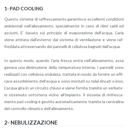
1- PAD COO­LING
Que­sto si­ste­ma di raf­fre­sca­men­to ga­ran­ti­sce ec­cel­len­ti con­di­zio­ni
am­bien­ta­li nel­l’al­le­va­men­to, spe­cial­men­te in caso di climi caldi ed
asciut­ti. E’ ba­sa­to sul prin­ci­pio di eva­po­ra­zio­ne del­l’ac­qua. L’a­ria
viene at­ti­ra­ta dal­l’e­ster­no dal si­ste­ma di ven­ti­la­zio­ne e viene raf­
fred­da­ta at­tra­ver­san­do dei pan­nel­li di cel­lu­lo­sa ba­gna­ti dal­l’ac­qua.
In que­sto modo, quan­do l’a­ria fre­sca entra nel­l’al­le­va­men­to, essa
ge­ne­ra una di­mi­nu­zio­ne della tem­pe­ra­tu­ra in­ter­na. I pan­nel­li sono
rea­liz­za­ti con cel­lu­lo­sa on­du­la­ta, trat­ta­ta in modo da for­ni­re un ef­fi­
ca­ce as­sor­bi­men­to del­l’ac­qua e sono mon­ta­ti su telai zin­ca­ti o inox.
L’ac­qua gira in un cir­cui­to chiu­so e viene for­ni­ta tra­mi­te un ser­ba­to­
io si­ste­ma­to sot­to­ter­ra vi­ci­no al­l’im­pian­to. Il si­ste­ma di rin­fre­sca­
men­to pad coo­ling è ge­sti­to au­to­ma­ti­ca­men­te tra­mi­te la cen­tra­li­na
del con­trol­lo cli­ma­ti­co del­l’al­le­va­men­to.
2- NE­BU­LIZ­ZA­ZIO­NE