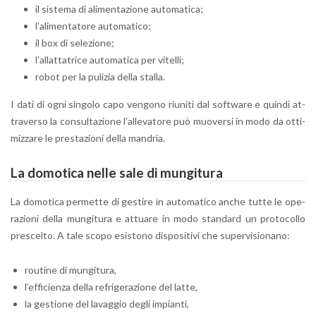
il si­ste­ma di ali­men­ta­zio­ne au­to­ma­ti­ca;
l’a­li­men­ta­to­re au­to­ma­ti­co;
il box di se­le­zio­ne;
l’al­lat­ta­tri­ce au­to­ma­ti­ca per vi­tel­li;
robot per la pu­li­zia della stal­la.
I dati di ogni sin­go­lo capo ven­go­no riu­ni­ti dal soft­ware e quin­di at­
tra­ver­so la con­sul­ta­zio­ne l’al­le­va­to­re può muo­ver­si in modo da ot­ti­
miz­za­re le pre­sta­zio­ni della man­dria.
La do­mo­ti­ca nelle sale di mun­gi­tu­ra
La do­mo­ti­ca per­met­te di ge­sti­re in au­to­ma­ti­co anche tutte le ope­
ra­zio­ni della mun­gi­tu­ra e at­tua­re in modo stan­dard un pro­to­col­lo
pre­scel­to. A tale scopo esi­sto­no di­spo­si­ti­vi che su­per­vi­sio­na­no:
rou­ti­ne di mun­gi­tu­ra,
l’ef­fi­cien­za della re­fri­ge­ra­zio­ne del latte,
la ge­stio­ne del la­vag­gio degli im­pian­ti,