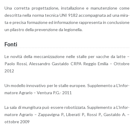
Una cor­ret­ta pro­get­ta­zio­ne, in­stal­la­zio­ne e ma­nu­ten­zio­ne come
de­scrit­ta nella norma tec­ni­ca UNI 9182 ac­com­pa­gna­ta ad una mi­ra­
ta e pre­ci­sa for­ma­zio­ne ed in­for­ma­zio­ne rap­pre­sen­ta in con­clu­sio­ne
un pi­la­stro della pre­ven­zio­ne da le­gio­nel­la.
Fonti
Le no­vi­tà della mec­ca­niz­za­zio­ne nelle stal­le per vac­che da latte –
Paolo Rossi, Ales­san­dro Ga­stal­do CRPA Reg­gio Emi­lia – Ot­to­bre
2012
Un mo­del­lo in­no­va­ti­vo per le stal­le eu­ro­pee. Sup­ple­men­to a L’In­for­
ma­to­re Agra­rio – Ven­tu­ra P.G.- 2011
La sala di mun­gi­tu­ra può es­se­re ro­bo­tiz­za­ta. Sup­ple­men­to a L’In­for­
ma­to­re Agra­rio – Zap­pa­vi­gna P., Li­be­ra­ti P., Rossi P., Ga­stal­do A. –
ot­to­bre 2009