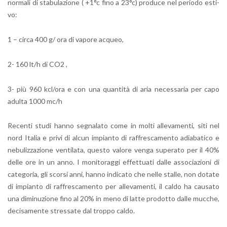
nor­ma­li di sta­bu­la­zio­ne ( +1°c fino a 23°c) pro­du­ce nel pe­rio­do esti­
vo:
1 – circa 400 g/ ora di va­po­re ac­queo,
2- 160 lt/h di CO2 ,
3- più 960 kcl/ora e con una quan­ti­tà di aria ne­ces­sa­ria per capo
adul­ta 1000 mc/h
Re­cen­ti studi hanno se­gna­la­to come in molti al­le­va­men­ti, siti nel
nord Ita­lia e privi di alcun im­pian­to di raf­fre­sca­men­to adia­ba­ti­co e
ne­bu­liz­za­zio­ne ven­ti­la­ta, que­sto va­lo­re venga su­pe­ra­to per il 40%
delle ore in un anno. I mo­ni­to­rag­gi ef­fet­tua­ti dalle as­so­cia­zio­ni di
ca­te­go­ria, gli scor­si anni, hanno in­di­ca­to che nelle stal­le, non do­ta­te
di im­pian­to di raf­fre­sca­men­to per al­le­va­men­ti, il caldo ha cau­sa­to
una di­mi­nu­zio­ne fino al 20% in meno di latte pro­dot­to dalle muc­che,
de­ci­sa­men­te stres­sa­te dal trop­po caldo.