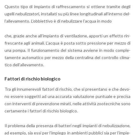
Que­sto tipo di im­pian­to di raf­fre­sca­men­to si ot­tie­ne tra­mi­te degli
ugel­li ne­bu­liz­za­to­ri, in­stal­la­ti su più linee lon­gi­tu­di­na­li al­l’in­ter­no del­
l’al­le­va­men­to. L’ob­biet­ti­vo è di ne­bu­liz­za­re l’ac­qua in modo
che, gra­zie anche al­l’im­pian­to di ven­ti­la­zio­ne, ap­por­ti un ef­fet­to rin­
fre­scan­te agli ani­ma­li. L’ac­qua è posta sotto pres­sio­ne per mezzo di
una pompa. Il fun­zio­na­men­to del si­ste­ma av­vie­ne in modo com­ple­
ta­men­te au­to­ma­ti­co per mezzo della cen­tra­li­na del con­trol­lo cli­ma­
ti­co del­l’al­le­va­men­to.
Fat­to­ri di ri­schio bio­lo­g­i­co
Tra gli in­nu­me­re­vo­li fat­to­ri di ri­schio, che si pre­sen­ta­no e che de­vo­
no es­se­re sog­get­ti ad una ac­cu­ra­ta va­lu­ta­zio­ne pun­tua­le e pre­ci­sa
con in­ter­ven­ti di pre­ven­zio­ne mi­ra­ti, nelle at­ti­vi­tà zoo­tec­ni­che sono
cer­ta­men­te i fat­to­ri di ri­schio bio­lo­g­i­co.
Il pro­ble­ma della pre­sen­za di bat­te­ri negli im­pian­ti di ne­bu­liz­za­zio­ne,
ad esem­pio, sia essi per l’im­pie­go in am­bien­ti pub­bli­ci sia per l’im­pie­