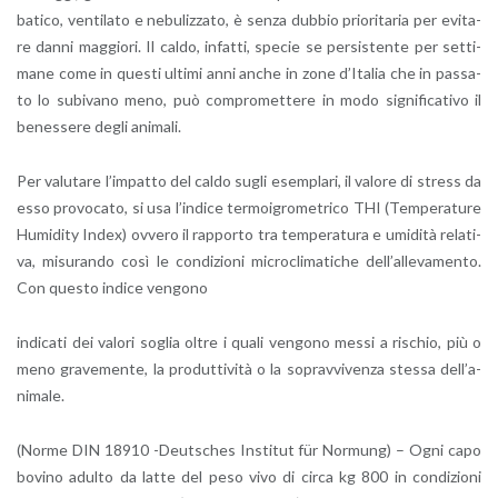
ba­ti­co, ven­ti­la­to e ne­bu­liz­za­to, è senza dub­bio prio­ri­ta­ria per evi­ta­
re danni mag­gio­ri. Il caldo, in­fat­ti, spe­cie se per­si­sten­te per set­ti­
ma­ne come in que­sti ul­ti­mi anni anche in zone d’I­ta­lia che in pas­sa­
to lo su­bi­va­no meno, può com­pro­met­te­re in modo si­gni­fi­ca­ti­vo il
be­nes­se­re degli ani­ma­li.
Per va­lu­ta­re l’im­pat­to del caldo sugli esem­pla­ri, il va­lo­re di stress da
esso pro­vo­ca­to, si usa l’in­di­ce ter­moi­gro­me­tri­co THI (Tem­pe­ra­tu­re
Hu­mi­di­ty Index) ov­ve­ro il rap­por­to tra tem­pe­ra­tu­ra e umi­di­tà re­la­ti­
va, mi­su­ran­do così le con­di­zio­ni mi­cro­cli­ma­ti­che del­l’al­le­va­men­to.
Con que­sto in­di­ce ven­go­no
in­di­ca­ti dei va­lo­ri so­glia oltre i quali ven­go­no messi a ri­schio, più o
meno gra­ve­men­te, la pro­dut­ti­vi­tà o la so­prav­vi­ven­za stes­sa del­l’a­
ni­ma­le.
(Norme DIN 18910 -Deu­tsches In­sti­tut für Nor­mung) – Ogni capo
bo­vi­no adul­to da latte del peso vivo di circa kg 800 in con­di­zio­ni