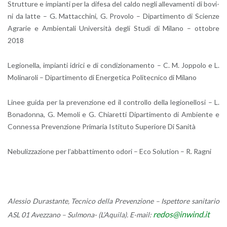
Strut­tu­re e im­pian­ti per la di­fe­sa del caldo negli al­le­va­men­ti di bo­vi­
ni da latte – G. Mat­tac­chi­ni, G. Pro­vo­lo – Di­par­ti­men­to di Scien­ze
Agra­rie e Am­bien­ta­li Uni­ver­si­tà degli Studi di Mi­la­no – ot­to­bre
2018
Le­gio­nel­la, im­pian­ti idri­ci e di con­di­zio­na­men­to – C. M. Jop­po­lo e L.
Mo­li­na­ro­li – Di­par­ti­men­to di Ener­ge­ti­ca Po­li­tec­ni­co di Mi­la­no
Linee guida per la pre­ven­zio­ne ed il con­trol­lo della le­gio­nel­lo­si – L.
Bo­na­don­na, G. Me­mo­li e G. Chia­ret­ti Di­par­ti­men­to di Am­bien­te e
Con­nes­sa Pre­ven­zio­ne Pri­ma­ria Isti­tu­to Su­pe­rio­re Di Sa­ni­tà
Ne­bu­liz­za­zio­ne per l’ab­bat­ti­men­to odori – Eco So­lu­tion – R. Ragni
Ales­sio Du­ra­stan­te, Tec­ni­co della Pre­ven­zio­ne – Ispet­to­re sa­ni­ta­rio
redos@​inwind.​it
ASL 01 Avez­za­no – Sul­mo­na- (L’A­qui­la). E-mail: