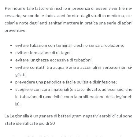
Per ri­dur­re tale fat­to­re di ri­schio in pre­sen­za di es­se­ri vi­ven­ti è ne­
ces­sa­rio, se­con­do le in­di­ca­zio­ni for­ni­te dagli studi in me­di­ci­na, cir­
co­la­ri e note degli enti sa­ni­ta­ri met­te­re in pra­ti­ca una serie di azio­ni
pre­ven­ti­ve:
evi­ta­re tu­ba­zio­ni con ter­mi­na­li cie­chi o senza cir­co­la­zio­ne;
evi­ta­re for­ma­zio­ne di ri­sta­gni;
evi­ta­re lun­ghez­ze ec­ces­si­ve di tu­ba­zio­ni;
evi­ta­re con­tat­ti tra acqua e aria o ac­cu­mu­li in ser­ba­toi non si­
gil­la­ti;
pre­ve­de­re una pe­rio­di­ca e fa­ci­le pu­li­zia e di­sin­fe­zio­ne;
sce­glie­re con cura i ma­te­ria­li (è stato ri­le­va­to, ad esem­pio, che
le tu­ba­zio­ni di rame ini­bi­sco­no la pro­li­fe­ra­zio­ne della le­gio­nel­
la).
La Le­gio­nel­la è un ge­ne­re di bat­te­ri gram-ne­ga­ti­vi ae­ro­bi di cui sono
state iden­ti­fi­ca­te più di 50