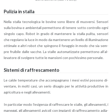
Pu­li­zia in stal­la
Nella stal­la tec­no­lo­gi­ca le bo­vi­ne sono li­be­re di muo­ver­si. Sen­so­ri
sulla bo­vi­na e am­bien­ta­li per­met­to­no di te­ne­re sotto con­trol­lo ogni
sin­go­lo capo. Robot in grado di man­te­ne­re la stal­la pu­li­ta, sen­so­ri
che re­go­la­no la luce in modo da man­te­ne­re un li­vel­lo di il­lu­mi­na­zio­ne
ot­ti­ma­le e altri robot che spin­go­no il fo­rag­gio in modo che sia sem­
pre frui­bi­le dalle vac­che. La stal­le au­to­ma­tiz­za­te per­met­to­no al­l’al­
le­va­to­re di svol­ge­re tutte le man­sio­ni con po­chis­si­mo per­so­na­le.
Si­ste­mi di raf­fre­sca­men­to
Le calde tem­pe­ra­tu­re che ac­com­pa­gna­no i mesi esti­vi pos­so­no di­
ven­ta­re, in molti casi, un serio di­sa­gio per le at­ti­vi­tà pro­dut­ti­ve in
agri­col­tu­ra e negli al­le­va­men­ti.
In par­ti­co­lar modo l’e­si­gen­za di raf­fre­sca­re le stal­le, gli al­le­va­men­ti, i
ma­neg­gi, gli al­le­va­men­ti avi­co­li con im­pian­ti di raf­fre­sca­men­to adia­