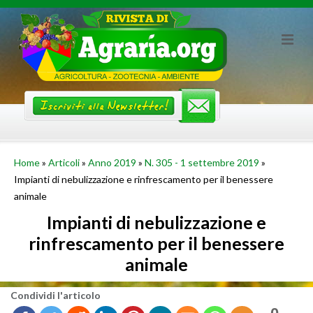
Skip
to
content
Home
»
Articoli
»
Anno 2019
»
N. 305 - 1 settembre 2019
»
Impianti di nebulizzazione e rinfrescamento per il benessere
animale
Impianti di nebulizzazione e
rinfrescamento per il benessere
animale
Con­di­vi­di l'ar­ti­co­lo