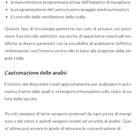
la ma­nu­ten­zio­ne pro­gram­ma­ta at­ti­va del­l’im­pian­to di mun­gi­tu­ra,
la pro­gram­ma­zio­ne del ca­ri­co/sca­ri­co la­vag­gio piedi au­to­ma­ti­co,
il con­trol­lo della ven­ti­la­zio­ne della stal­la.
Que­sto tipo di tec­no­lo­gia per­met­te non solo di at­tua­re con pre­ci­
sio­ne il pro­to­col­lo adot­ta­to, ma anche di ap­por­tar­ne even­tua­li mo­
di­fi­che ai di­ver­si pa­ra­me­tri con la pos­si­bi­li­tà di ana­liz­zar­ne l’ef­fet­to,
ot­ti­miz­zan­do così l’in­ter­no pro­to­col­lo in base alle esi­gen­ze della sin­
go­la stal­la.
L’au­to­ma­zio­ne delle ana­li­si
Esi­sto­no dei di­spo­si­ti­vi crea­ti ap­po­si­ta­men­te per ana­liz­za­re in au­to­
ma­ti­co il latte dalle quali si ot­ten­go­no in­for­ma­zio­ni sullo stato di sa­
lu­te delle vac­che.
Pic­co­li cam­pio­ni di latte ven­go­no pre­le­va­ti da ogni posta di mun­gi­
tu­ra o dal robot e quin­di ven­go­no in­via­ti ad un’u­ni­tà di ana­li­si. Que­
st’ul­ti­ma può es­se­re in grado di mi­su­ra­re la con­cen­tra­zio­ne di: