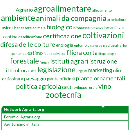
agroalimentare
Agrario
allevamento
ambiente
animali da compagnia
arboricoltura
biologico
cani
avicoli
bovini
benessere animale
biomasse
botanica
coltivazioni
certificazione
cantina
caseificazione
difesa delle colture
enologia
entomologia
erbe medicinali
erbe
filiera corta
estimo
spontanee
fauna selvatica
fitopatologia
forestale
istituti agrari
istruzione
funghi
legislazione
marketing
itticoltura
olio
legno
latte
piante ornamentali
paesaggio
orticoltura
piante officinali
vino
politica agricola
saluti
sviluppo rurale
zootecnia
Network Agraria.org
Forum di Agraria.org
Agriturismo in Italia