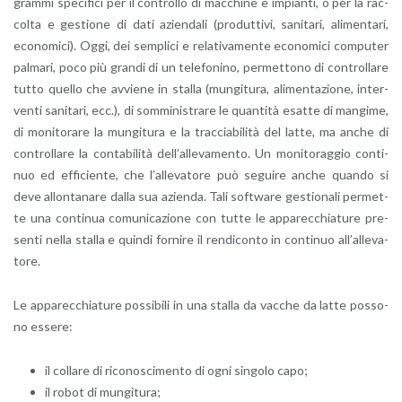
gram­mi spe­ci­fi­ci per il con­trol­lo di mac­chi­ne e im­pian­ti, o per la rac­
col­ta e ge­stio­ne di dati azien­da­li (pro­dut­ti­vi, sa­ni­ta­ri, ali­men­ta­ri,
eco­no­mi­ci). Oggi, dei sem­pli­ci e re­la­ti­va­men­te eco­no­mi­ci com­pu­ter
pal­ma­ri, poco più gran­di di un te­le­fo­ni­no, per­met­to­no di con­trol­la­re
tutto quel­lo che av­vie­ne in stal­la (mun­gi­tu­ra, ali­men­ta­zio­ne, in­ter­
ven­ti sa­ni­ta­ri, ecc.), di som­mi­ni­stra­re le quan­ti­tà esat­te di man­gi­me,
di mo­ni­to­ra­re la mun­gi­tu­ra e la trac­cia­bi­li­tà del latte, ma anche di
con­trol­la­re la con­ta­bi­li­tà del­l’al­le­va­men­to. Un mo­ni­to­rag­gio con­ti­
nuo ed ef­fi­cien­te, che l’al­le­va­to­re può se­gui­re anche quan­do si
deve al­lon­ta­na­re dalla sua azien­da. Tali soft­ware ge­stio­na­li per­met­
te una con­ti­nua co­mu­ni­ca­zio­ne con tutte le ap­pa­rec­chia­tu­re pre­
sen­ti nella stal­la e quin­di for­ni­re il ren­di­con­to in con­ti­nuo al­l’al­le­va­
to­re.
Le ap­pa­rec­chia­tu­re pos­si­bi­li in una stal­la da vac­che da latte pos­so­
no es­se­re:
il col­la­re di ri­co­no­sci­men­to di ogni sin­go­lo capo;
il robot di mun­gi­tu­ra;