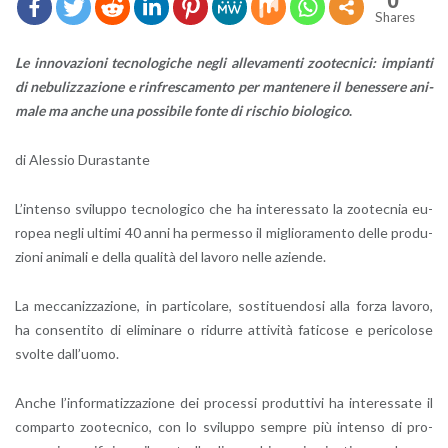
0
Shares
Le in­no­va­zio­ni tec­no­lo­gi­che negli al­le­va­men­ti zoo­tec­ni­ci: im­pian­ti
di ne­bu­liz­za­zio­ne e rin­fre­sca­men­to per man­te­ne­re il be­nes­se­re ani­
ma­le ma anche una pos­si­bi­le fonte di ri­schio bio­lo­g­i­co
.
di Ales­sio Du­ra­stan­te
L’in­ten­so svi­lup­po tec­no­lo­gi­co che ha in­te­res­sa­to la zoo­tec­nia eu­
ro­pea negli ul­ti­mi 40 anni ha per­mes­so il mi­glio­ra­men­to delle pro­du­
zio­ni ani­ma­li e della qua­li­tà del la­vo­ro nelle azien­de.
La mec­ca­niz­za­zio­ne, in par­ti­co­la­re, so­sti­tuen­do­si alla forza la­vo­ro,
ha con­sen­ti­to di eli­mi­na­re o ri­dur­re at­ti­vi­tà fa­ti­co­se e pe­ri­co­lo­se
svol­te dal­l’uo­mo.
Anche l’in­for­ma­tiz­za­zio­ne dei pro­ces­si pro­dut­ti­vi ha in­te­res­sa­te il
com­par­to zoo­tec­ni­co, con lo svi­lup­po sem­pre più in­ten­so di pro­