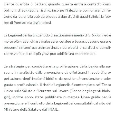
cien­te quan­ti­tà di bat­te­ri; quan­do que­sta entra a con­tat­to con i
pol­mo­ni di sog­get­ti a ri­schio, in­sor­ge l’in­fe­zio­ne pol­mo­na­re. L’in­fe­
zio­ne da le­gio­nel­la può dare luogo a due di­stin­ti qua­dri cli­ni­ci: la feb­
bre di Pon­tiac e la le­gio­nel­lo­si.
La Le­gio­nel­lo­si ha un pe­rio­do di in­cu­ba­zio­ne medio di 5-6 gior­ni ed è
molto più grave: oltre a ma­les­se­re, ce­fa­lee e tosse, pos­so­no es­se­re
pre­sen­ti sin­to­mi ga­stroin­te­sti­na­li, neu­ro­lo­gi­ci e car­dia­ci e com­pli­
can­ze varie; nei casi più gravi può ad­di­rit­tu­ra es­se­re le­ta­le.
Le stra­te­gie per com­bat­te­re la pro­li­fe­ra­zio­ne della Le­gio­nel­la na­
sco­no in­nan­zi­tut­to dalla pre­ven­zio­ne da ef­fet­tuar­si in sede di pro­
get­ta­zio­ne degli im­pian­ti idri­ci e da ge­stio­ne/ma­nu­ten­zio­ne ade­
gua­ta a pro­fes­sio­na­le. Il ri­schio Le­gio­nel­la è con­tem­pla­to nel Testo
Unico sulla Sa­lu­te e Si­cu­rez­za sul La­vo­ro (Elen­co degli agen­ti bio­lo­
g­i­ci), inol­tre sono state pub­bli­ca­te nu­me­ro­se Li­nee-gui­da per la
pre­ven­zio­ne e il con­trol­lo della Le­gio­nel­lo­si con­sul­ta­bi­li dal sito del
Mi­ni­ste­ro della Sa­lu­te e dal­l’I­NAIL.