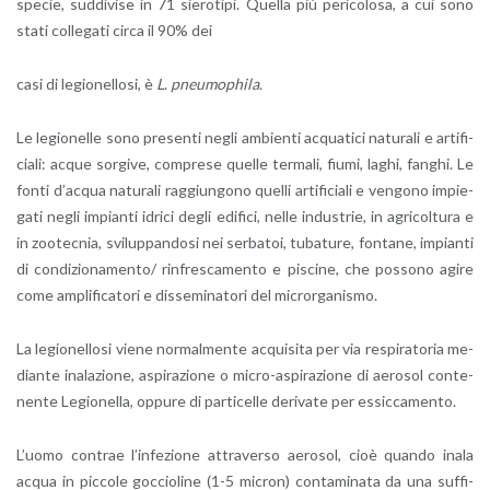
spe­cie, sud­di­vi­se in 71 sie­ro­ti­pi. Quel­la più pe­ri­co­lo­sa, a cui sono
stati col­le­ga­ti circa il 90% dei
casi di le­gio­nel­lo­si, è
L
.
pneu­mo­phi­la
.
Le le­gio­nel­le sono pre­sen­ti negli am­bien­ti ac­qua­ti­ci na­tu­ra­li e ar­ti­fi­
cia­li: acque sor­gi­ve, com­pre­se quel­le ter­ma­li, fiumi, laghi, fan­ghi. Le
fonti d’ac­qua na­tu­ra­li rag­giun­go­no quel­li ar­ti­fi­cia­li e ven­go­no im­pie­
ga­ti negli im­pian­ti idri­ci degli edi­fi­ci, nelle in­du­strie, in agri­col­tu­ra e
in zoo­tec­nia, svi­lup­pan­do­si nei ser­ba­toi, tu­ba­tu­re, fon­ta­ne, im­pian­ti
di con­di­zio­na­men­to/ rin­fre­sca­men­to e pi­sci­ne, che pos­so­no agire
come am­pli­fi­ca­to­ri e dis­se­mi­na­to­ri del mi­cror­ga­ni­smo.
La le­gio­nel­lo­si viene nor­mal­men­te ac­qui­si­ta per via re­spi­ra­to­ria me­
dian­te ina­la­zio­ne, aspi­ra­zio­ne o mi­cro-aspi­ra­zio­ne di ae­ro­sol con­te­
nen­te Le­gio­nel­la, op­pu­re di par­ti­cel­le de­ri­va­te per es­sic­ca­men­to.
L’uo­mo con­trae l’in­fe­zio­ne at­tra­ver­so ae­ro­sol, cioè quan­do inala
acqua in pic­co­le goc­cio­li­ne (1-5 mi­cron) con­ta­mi­na­ta da una suf­fi­