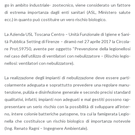
go in am­bi­to in­du­stria­le- zoo­tec­ni­co, viene con­si­de­ra­to un fat­to­re
di estre­ma im­por­tan­za dagli enti sa­ni­ta­ri (ASL, Mi­ni­ste­ro sa­lu­te
ecc.) in quan­to può co­sti­tui­re un vero ri­schio bio­lo­g­i­co.
La Azien­da USL To­sca­na Cen­tro – Unità Fun­zio­na­le di Igie­ne e Sa­ni­
tà Pub­bli­ca Set­ting di Fi­ren­ze – di­ra­mò nel 27 apri­le 2017 la Cir­co­la­
re Prot.59750, aven­te per og­get­to “Pre­ven­zio­ne della le­gio­nel­lo­si
nel caso del­l’u­ti­liz­zo di ven­ti­la­to­ri con ne­bu­liz­za­to­re – (Ri­schio le­gio­
nel­lo­si: ven­ti­la­to­ri con ne­bu­liz­za­to­re).
La rea­liz­za­zio­ne degli im­pian­ti di ne­bu­liz­za­zio­ne deve es­se­re par­ti­
co­lar­men­te ade­gua­ta e so­prat­tut­to pre­ve­de­re una re­go­la­re ma­nu­
ten­zio­ne, pu­li­zia e di­sin­fe­zio­ne ge­ne­ra­le e se­con­do pre­ci­si stan­dard
qua­li­ta­ti­vi, in­fat­ti, im­pian­ti non ade­gua­ti e mal ge­sti­ti pos­so­no rap­
pre­sen­ta­re un serio ri­schio con la pos­si­bi­li­tà di svi­lup­pa­re al­l’in­ter­
no, in­te­re co­lo­nie bat­te­ri­che pa­to­ge­ne, tra cui la fa­mi­ge­ra­ta Le­gio­
nel­la che co­sti­tui­sce un ri­schio bio­lo­g­i­co di im­por­tan­za no­te­vo­le
(Ing. Re­na­to Ragni – In­ge­gne­re Am­bien­ta­le).