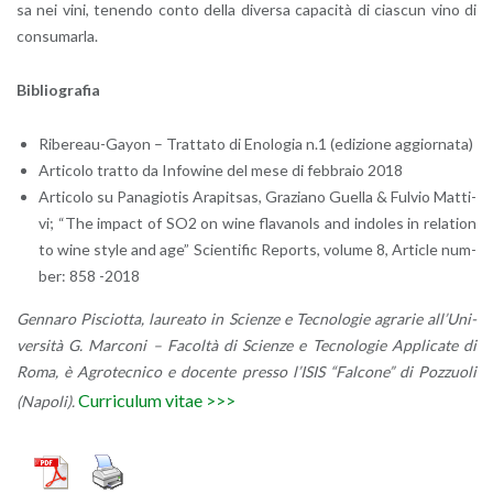
sa nei vini, te­nen­do conto della di­ver­sa ca­pa­ci­tà di cia­scun vino di
con­su­mar­la.
Bi­blio­gra­fia
Ri­be­reau-Gayon – Trat­ta­to di Eno­lo­gia n.1 (edi­zio­ne ag­gior­na­ta)
Ar­ti­co­lo trat­to da In­fo­wi­ne del mese di feb­bra­io 2018
Ar­ti­co­lo su Pa­na­gio­tis Ara­pi­tsas, Gra­zia­no Guel­la & Ful­vio Mat­ti­
vi; “The im­pact of SO2 on wine fla­va­nols and in­do­les in re­la­tion
to wine style and age” Scien­ti­fic Re­ports, vo­lu­me 8, Ar­ti­cle num­
ber: 858 -2018
Gen­na­ro Pi­sciot­ta, lau­rea­to in Scien­ze e Tec­no­lo­gie agra­rie al­l’U­ni­
ver­si­tà G. Mar­co­ni – Fa­col­tà di Scien­ze e Tec­no­lo­gie Ap­pli­ca­te di
Roma, è Agro­tec­ni­co e do­cen­te pres­so l’I­SIS “Fal­co­ne” di Poz­zuo­li
Cur­ri­cu­lum vitae >>>
(Na­po­li).