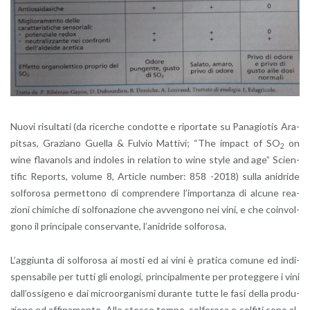
Nuovi ri­sul­ta­ti (da ri­cer­che con­dot­te e ri­por­ta­te su Pa­na­gio­tis Ara­
pi­tsas, Gra­zia­no Guel­la & Ful­vio Mat­ti­vi; “The im­pact of SO
on
2
wine fla­va­nols and in­do­les in re­la­tion to wine style and age” Scien­
ti­fic Re­ports, vo­lu­me 8, Ar­ti­cle num­ber: 858 -2018) sulla ani­dri­de
sol­fo­ro­sa per­met­to­no di com­pren­de­re l’im­por­tan­za di al­cu­ne rea­
zio­ni chi­mi­che di sol­fo­na­zio­ne che av­ven­go­no nei vini, e che coin­vol­
go­no il prin­ci­pa­le con­ser­van­te, l’a­ni­dri­de sol­fo­ro­sa.
L’ag­giun­ta di sol­fo­ro­sa ai mosti ed ai vini è pra­ti­ca co­mu­ne ed in­di­
spen­sa­bi­le per tutti gli eno­lo­gi, prin­ci­pal­men­te per pro­teg­ge­re i vini
dal­l’os­si­ge­no e dai mi­croor­ga­ni­smi du­ran­te tutte le fasi della pro­du­
zio­ne ed af­fi­na­men­to. Allo stes­so tempo, sol­fo­ro­sa e sol­fi­ti sono al­