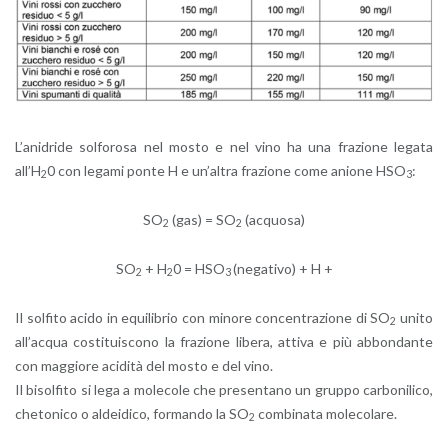
L’a­ni­dri­de sol­fo­ro­sa nel mosto e nel vino ha una fra­zio­ne le­ga­ta
all’H
0 con le­ga­mi ponte H e un’al­tra fra­zio­ne come anio­ne HSO
:
2
3
SO
(gas) = SO
(ac­quo­sa)
2
2
SO
+ H
0 = HSO
(ne­ga­ti­vo) + H +
2
2
3
Il sol­fi­to acido in equi­li­brio con mi­no­re con­cen­tra­zio­ne di SO
unito
2
al­l’ac­qua co­sti­tui­sco­no la fra­zio­ne li­be­ra, at­ti­va e più ab­bon­dan­te
con mag­gio­re aci­di­tà del mosto e del vino.
Il bi­sol­fi­to si lega a mo­le­co­le che pre­sen­ta­no un grup­po car­bo­ni­li­co,
che­to­ni­co o al­dei­di­co, for­man­do la SO
com­bi­na­ta mo­le­co­la­re.
2