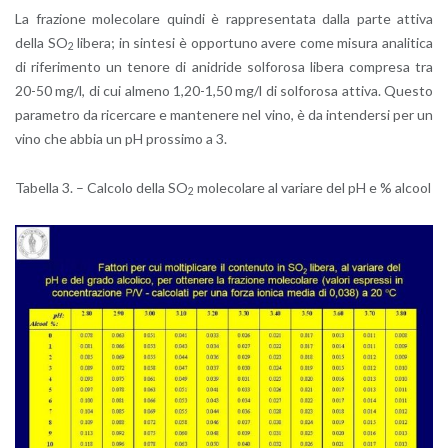
La fra­zio­ne mo­le­co­la­re quin­di è rap­pre­sen­ta­ta dalla parte at­ti­va
della SO
li­be­ra; in sin­te­si è op­por­tu­no avere come mi­su­ra ana­li­ti­ca
2
di ri­fe­ri­men­to un te­no­re di ani­dri­de sol­fo­ro­sa li­be­ra com­pre­sa tra
20-50 mg/l, di cui al­me­no 1,20-1,50 mg/l di sol­fo­ro­sa at­ti­va. Que­sto
pa­ra­me­tro da ri­cer­ca­re e man­te­ne­re nel vino, è da in­ten­der­si per un
vino che abbia un pH pros­si­mo a 3.
Ta­bel­la 3. – Cal­co­lo della SO
mo­le­co­la­re al va­ria­re del pH e % al­cool
2