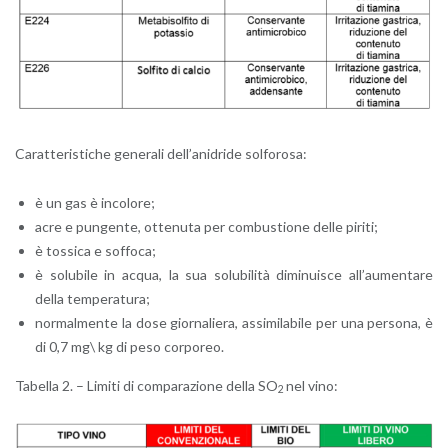
Ca­rat­te­ri­sti­che ge­ne­ra­li del­l’a­ni­dri­de sol­fo­ro­sa:
è un gas è in­co­lo­re;
acre e pun­gen­te, ot­te­nu­ta per com­bu­stio­ne delle pi­ri­ti;
è tos­si­ca e sof­fo­ca;
è so­lu­bi­le in acqua, la sua so­lu­bi­li­tà di­mi­nui­sce al­l’au­men­ta­re
della tem­pe­ra­tu­ra;
nor­mal­men­te la dose gior­na­lie­ra, as­si­mi­la­bi­le per una per­so­na, è
di 0,7 mg\ kg di peso cor­po­reo.
Ta­bel­la 2. – Li­mi­ti di com­pa­ra­zio­ne della SO
nel vino:
2