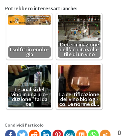
Po­treb­be­ro in­te­res­sar­ti anche:
De­ter­mi­na­zio­ne
I sol­fi­ti in eno­lo­
del­l’a­ci­di­tà vo­la­
gia
ti­le di un vino
Le ana­li­si del
vino in una pro­
La cer­ti­fi­ca­zio­ne
du­zio­ne “fai da
del vino bio­lo­g­i­
te”
co. Le norme di…
Con­di­vi­di l'ar­ti­co­lo
0