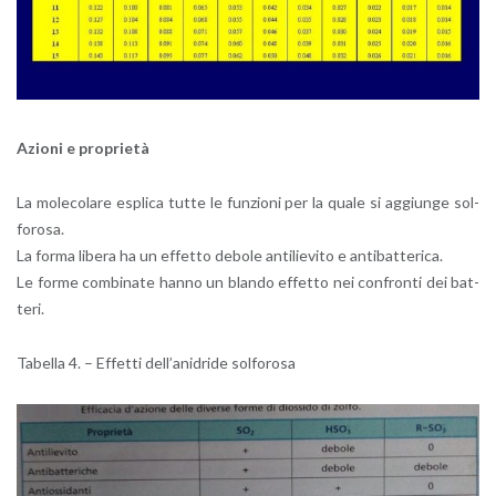
Azio­ni e pro­prie­tà
La mo­le­co­la­re espli­ca tutte le fun­zio­ni per la quale si ag­giun­ge sol­
fo­ro­sa.
La forma li­be­ra ha un ef­fet­to de­bo­le an­ti­lie­vi­to e an­ti­bat­te­ri­ca.
Le forme com­bi­na­te hanno un blan­do ef­fet­to nei con­fron­ti dei bat­
te­ri.
Ta­bel­la 4. – Ef­fet­ti del­l’a­ni­dri­de sol­fo­ro­sa