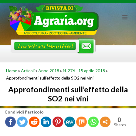
Skip
to
content
Home
»
Articoli
»
Anno 2018
»
N. 276 - 15 aprile 2018
»
Approfondimenti sull’effetto della SO2 nei vini
Approfondimenti sull’effetto della
SO2 nei vini
Con­di­vi­di l'ar­ti­co­lo
0
Shares