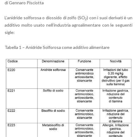
di Gen­na­ro Pi­sciot­ta
L’a­ni­dri­de sol­fo­ro­sa o dios­si­do di zolfo (SO
) con i suoi de­ri­va­ti è un
2
ad­di­ti­vo molto usato nel­l’in­du­stria agroa­li­men­ta­re con le se­guen­ti
sigle:
Ta­bel­la 1 – Ani­dri­de Sol­fo­ro­sa come ad­di­ti­vo ali­men­ta­re