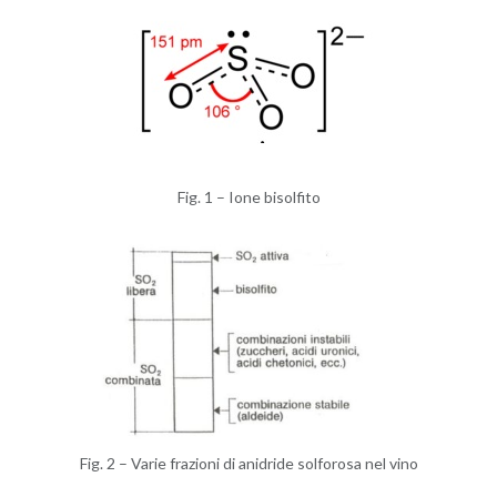
Fig. 1 – Ione bi­sol­fi­to
Fig. 2 – Varie fra­zio­ni di ani­dri­de sol­fo­ro­sa nel vino