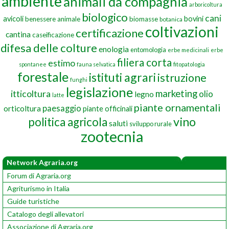
ambiente
animali da compagnia
arboricoltura
biologico
cani
avicoli
bovini
benessere animale
biomasse
botanica
coltivazioni
certificazione
cantina
caseificazione
difesa delle colture
enologia
entomologia
erbe medicinali
erbe
filiera corta
estimo
spontanee
fauna selvatica
fitopatologia
forestale
istituti agrari
istruzione
funghi
legislazione
marketing
itticoltura
olio
legno
latte
piante ornamentali
paesaggio
orticoltura
piante officinali
vino
politica agricola
saluti
sviluppo rurale
zootecnia
Network Agraria.org
Forum di Agraria.org
Agriturismo in Italia
Guide turistiche
Catalogo degli allevatori
Associazione di Agraria.org