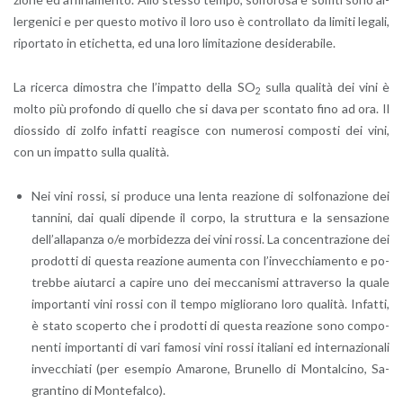
ler­ge­ni­ci e per que­sto mo­ti­vo il loro uso è con­trol­la­to da li­mi­ti le­ga­li,
ri­por­ta­to in eti­chet­ta, ed una loro li­mi­ta­zio­ne de­si­de­ra­bi­le.
La ri­cer­ca di­mo­stra che l’im­pat­to della SO
sulla qua­li­tà dei vini è
2
molto più pro­fon­do di quel­lo che si dava per scon­ta­to fino ad ora. Il
dios­si­do di zolfo in­fat­ti rea­gi­sce con nu­me­ro­si com­po­sti dei vini,
con un im­pat­to sulla qua­li­tà.
Nei vini rossi, si pro­du­ce una lenta rea­zio­ne di sol­fo­na­zio­ne dei
tan­ni­ni, dai quali di­pen­de il corpo, la strut­tu­ra e la sen­sa­zio­ne
del­l’al­la­pan­za o/e mor­bi­dez­za dei vini rossi. La con­cen­tra­zio­ne dei
pro­dot­ti di que­sta rea­zio­ne au­men­ta con l’in­vec­chia­men­to e po­
treb­be aiu­tar­ci a ca­pi­re uno dei mec­ca­ni­smi at­tra­ver­so la quale
im­por­tan­ti vini rossi con il tempo mi­glio­ra­no loro qua­li­tà. In­fat­ti,
è stato sco­per­to che i pro­dot­ti di que­sta rea­zio­ne sono com­po­
nen­ti im­por­tan­ti di vari fa­mo­si vini rossi ita­lia­ni ed in­ter­na­zio­na­li
in­vec­chia­ti (per esem­pio Ama­ro­ne, Bru­nel­lo di Mon­tal­ci­no, Sa­
gran­ti­no di Mon­te­fal­co).