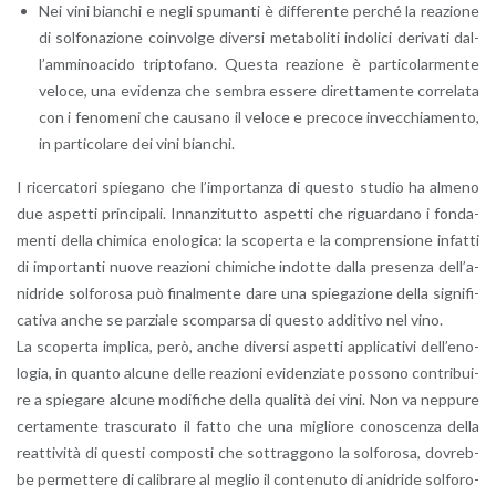
Nei vini bian­chi e negli spu­man­ti è dif­fe­ren­te per­ché la rea­zio­ne
di sol­fo­na­zio­ne coin­vol­ge di­ver­si me­ta­bo­li­ti in­do­li­ci de­ri­va­ti dal­
l’am­mi­noa­ci­do trip­to­fa­no. Que­sta rea­zio­ne è par­ti­co­lar­men­te
ve­lo­ce, una evi­den­za che sem­bra es­se­re di­ret­ta­men­te cor­re­la­ta
con i fe­no­me­ni che cau­sa­no il ve­lo­ce e pre­co­ce in­vec­chia­men­to,
in par­ti­co­la­re dei vini bian­chi.
I ri­cer­ca­to­ri spie­ga­no che l’im­por­tan­za di que­sto stu­dio ha al­me­no
due aspet­ti prin­ci­pa­li. In­nan­zi­tut­to aspet­ti che ri­guar­da­no i fon­da­
men­ti della chi­mi­ca eno­lo­gi­ca: la sco­per­ta e la com­pren­sio­ne in­fat­ti
di im­por­tan­ti nuove rea­zio­ni chi­mi­che in­dot­te dalla pre­sen­za del­l’a­
ni­dri­de sol­fo­ro­sa può fi­nal­men­te dare una spie­ga­zio­ne della si­gni­fi­
ca­ti­va anche se par­zia­le scom­par­sa di que­sto ad­di­ti­vo nel vino.
La sco­per­ta im­pli­ca, però, anche di­ver­si aspet­ti ap­pli­ca­ti­vi del­l’e­no­
lo­gia, in quan­to al­cu­ne delle rea­zio­ni evi­den­zia­te pos­so­no con­tri­bui­
re a spie­ga­re al­cu­ne mo­di­fi­che della qua­li­tà dei vini. Non va nep­pu­re
cer­ta­men­te tra­scu­ra­to il fatto che una mi­glio­re co­no­scen­za della
reat­ti­vi­tà di que­sti com­po­sti che sot­trag­go­no la sol­fo­ro­sa, do­vreb­
be per­met­te­re di ca­li­bra­re al me­glio il con­te­nu­to di ani­dri­de sol­fo­ro­