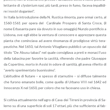
let­tan­te di
cly­ste­rium nasi,
più tardi, preso in fumo, fa­ce­va im­pal­li­di­
re i no­stri do­ga­nie­ri”.
In Ita­lia la in­tro­du­zio­ne della N. Ru­sti­ca ri­mon­ta, pare ormai certo, al
1560-1561 per opera del Car­di­na­le Pro­spe­ro di Santa Croce, (il
nome Er­ba­san­ta pare sia do­vu­to in suo omag­gio) Nun­zio pon­ti­fi­cio a
Li­sbo­na, ove egli ebbe la ven­tu­ra di co­no­sce­re e ap­prez­za­re que­sta
pian­ta che co­min­cia­va ad avere ri­no­man­za di pro­di­gio­se virtù te­ra­
peu­ti­che. Nel 1650, tal An­to­nio Vi­ta­glia­no pub­bli­cò un opu­sco­lo dal
ti­to­lo “De Abusu ta­ba­ci” nel quale con­si­glia­va a preti e mo­na­ci l’uso
della ta­ba­ci­na per fa­vo­ri­re la ca­sti­tà, ri­fe­ren­do che padre Giu­sep­pe
da Co­per­ti­no, morto in As­si­si in odore di san­ti­tà, gli aveva ri­fe­ri­to di
“aver­lo spe­ri­men­ta­to buo­nis­si­mo”.
L’a­bi­tu­di­ne di fiu­ta­re – e spes­so di star­nu­ti­re – si dif­fu­se tal­men­te
che fu­ro­no ema­na­te bolle, come quel­la di Ur­ba­no VIII nel 1642 ed
In­no­cen­zo X nel 1650, per co­lo­ro che ne fa­ce­va­no uso in chie­sa.
Si col­ti­va at­tual­men­te nel­l’a­gro di Cava dei Tir­re­ni in pro­vin­cia di Sa­
ler­no su di una su­per­fi­cie di soli 17 et­ta­ri, più che suf­fi­cien­te al fab­