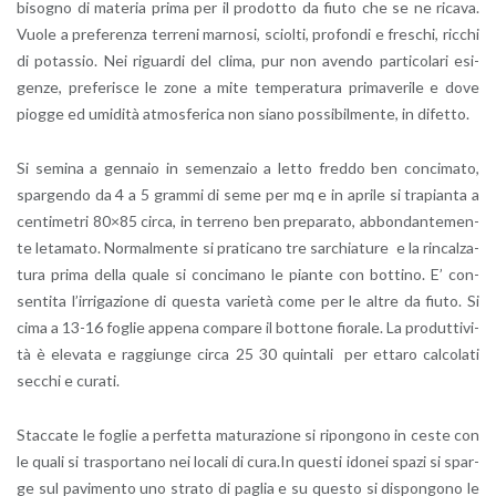
bi­so­gno di ma­te­ria prima per il pro­dot­to da fiuto che se ne ri­ca­va.
Vuole a pre­fe­ren­za ter­re­ni mar­no­si, sciol­ti, pro­fon­di e fre­schi, ric­chi
di po­tas­sio. Nei ri­guar­di del clima, pur non aven­do par­ti­co­la­ri esi­
gen­ze, pre­fe­ri­sce le zone a mite tem­pe­ra­tu­ra pri­ma­ve­ri­le e dove
piog­ge ed umi­di­tà at­mo­sfe­ri­ca non siano pos­si­bil­men­te, in di­fet­to.
Si se­mi­na a gen­na­io in se­men­za­io a letto fred­do ben con­ci­ma­to,
spar­gen­do da 4 a 5 gram­mi di seme per mq e in apri­le si tra­pian­ta a
cen­ti­me­tri 80×85 circa, in ter­re­no ben pre­pa­ra­to, ab­bon­dan­te­men­
te le­ta­ma­to. Nor­mal­men­te si pra­ti­ca­no tre sar­chia­tu­re e la rin­cal­za­
tu­ra prima della quale si con­ci­ma­no le pian­te con bot­ti­no. E’ con­
sen­ti­ta l’ir­ri­ga­zio­ne di que­sta va­rie­tà come per le altre da fiuto. Si
cima a 13-16 fo­glie ap­pe­na com­pa­re il bot­to­ne fio­ra­le. La pro­dut­ti­vi­
tà è ele­va­ta e rag­giun­ge circa 25 30 quin­ta­li per et­ta­ro cal­co­la­ti
sec­chi e cu­ra­ti.
Stac­ca­te le fo­glie a per­fet­ta ma­tu­ra­zio­ne si ri­pon­go­no in ceste con
le quali si tra­spor­ta­no nei lo­ca­li di cura.​In que­sti ido­nei spazi si spar­
ge sul pa­vi­men­to uno stra­to di pa­glia e su que­sto si di­spon­go­no le