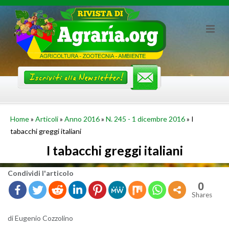
Skip
to
content
Home
»
Articoli
»
Anno 2016
»
N. 245 - 1 dicembre 2016
»
I
tabacchi greggi italiani
I tabacchi greggi italiani
Con­di­vi­di l'ar­ti­co­lo
0
Shares
di Eu­ge­nio Coz­zo­li­no