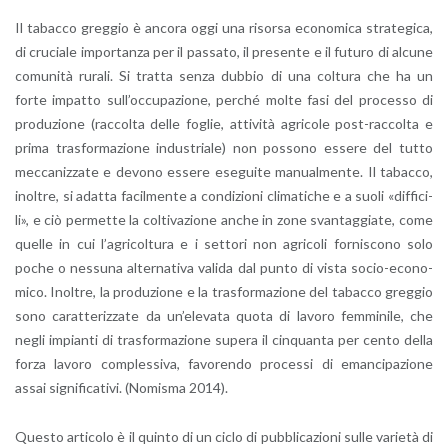
Il ta­bac­co greg­gio è an­co­ra oggi una ri­sor­sa eco­no­mi­ca stra­te­gi­ca,
di cru­cia­le im­por­tan­za per il pas­sa­to, il pre­sen­te e il fu­tu­ro di al­cu­ne
co­mu­ni­tà ru­ra­li. Si trat­ta senza dub­bio di una col­tu­ra che ha un
forte im­pat­to sul­l’oc­cu­pa­zio­ne, per­ché molte fasi del pro­ces­so di
pro­du­zio­ne (rac­col­ta delle fo­glie, at­ti­vi­tà agri­co­le po­st-rac­col­ta e
prima tra­sfor­ma­zio­ne in­du­stria­le) non pos­so­no es­se­re del tutto
mec­ca­niz­za­te e de­vo­no es­se­re ese­gui­te ma­nual­men­te. Il ta­bac­co,
inol­tre, si adat­ta fa­cil­men­te a con­di­zio­ni cli­ma­ti­che e a suoli «dif­fi­ci­
li», e ciò per­met­te la col­ti­va­zio­ne anche in zone svan­tag­gia­te, come
quel­le in cui l’a­gri­col­tu­ra e i set­to­ri non agri­co­li for­ni­sco­no solo
poche o nes­su­na al­ter­na­ti­va va­li­da dal punto di vista so­cio-eco­no­
mi­co. Inol­tre, la pro­du­zio­ne e la tra­sfor­ma­zio­ne del ta­bac­co greg­gio
sono ca­rat­te­riz­za­te da un’e­le­va­ta quota di la­vo­ro fem­mi­ni­le, che
negli im­pian­ti di tra­sfor­ma­zio­ne su­pe­ra il cin­quan­ta per cento della
forza la­vo­ro com­ples­si­va, fa­vo­ren­do pro­ces­si di eman­ci­pa­zio­ne
assai si­gni­fi­ca­ti­vi. (No­mi­sma 2014).
Que­sto ar­ti­co­lo è il quin­to di un ciclo di pub­bli­ca­zio­ni sulle va­rie­tà di