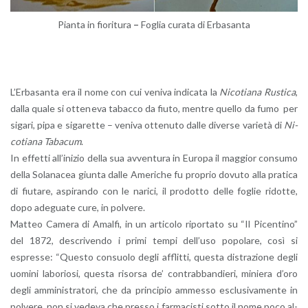
Pian­ta in fio­ri­tu­ra
–
Fo­glia cu­ra­ta di Er­ba­san­ta
L’Er­ba­san­ta era il nome con cui ve­ni­va in­di­ca­ta la
Ni­co­tia­na Ru­sti­ca
,
dalla quale si ot­te­ne­va ta­bac­co da fiuto, men­tre quel­lo da fumo per
si­ga­ri, pipa e si­ga­ret­te – ve­ni­va ot­te­nu­to dalle di­ver­se va­rie­tà di
Ni­
co­tia­na Ta­ba­cum
.
In ef­fet­ti al­l’i­ni­zio della sua av­ven­tu­ra in Eu­ro­pa il mag­gior con­su­mo
della So­la­na­cea giun­ta dalle Ame­ri­che fu pro­prio do­vu­to alla pra­ti­ca
di fiu­ta­re, aspi­ran­do con le na­ri­ci, il pro­dot­to delle fo­glie ri­dot­te,
dopo ade­gua­te cure, in pol­ve­re.
Mat­teo Ca­me­ra di Amal­fi, in un ar­ti­co­lo ri­por­ta­to su “Il Pi­cen­ti­no”
del 1872, de­scri­ven­do i primi tempi del­l’u­so po­po­la­re, così si
espres­se: “Que­sto con­suo­lo degli af­flit­ti, que­sta di­stra­zio­ne degli
uo­mi­ni la­bo­rio­si, que­sta ri­sor­sa de’ con­trab­ban­die­ri, mi­nie­ra d’oro
degli am­mi­ni­stra­to­ri, che da prin­ci­pio am­mes­so esclu­si­va­men­te in
pol­ve­re, non si ve­de­va che pres­so i far­ma­ci­sti sotto il nome poco al­