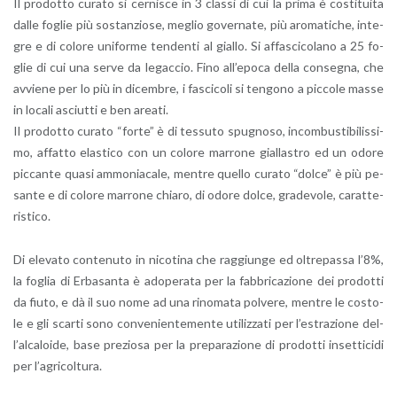
Il pro­dot­to cu­ra­to si cer­ni­sce in 3 clas­si di cui la prima è co­sti­tui­ta
dalle fo­glie più so­stan­zio­se, me­glio go­ver­na­te, più aro­ma­ti­che, in­te­
gre e di co­lo­re uni­for­me ten­den­ti al gial­lo. Si af­fa­sci­co­la­no a 25 fo­
glie di cui una serve da le­gac­cio. Fino al­l’e­po­ca della con­se­gna, che
av­vie­ne per lo più in di­cem­bre, i fa­sci­co­li si ten­go­no a pic­co­le masse
in lo­ca­li asciut­ti e ben area­ti.
Il pro­dot­to cu­ra­to “forte” è di tes­su­to spu­gno­so, in­com­bu­sti­bi­lis­si­
mo, af­fat­to ela­sti­co con un co­lo­re mar­ro­ne gial­la­stro ed un odore
pic­can­te quasi am­mo­nia­ca­le, men­tre quel­lo cu­ra­to “dolce” è più pe­
san­te e di co­lo­re mar­ro­ne chia­ro, di odore dolce, gra­de­vo­le, ca­rat­te­
ri­sti­co.
Di ele­va­to con­te­nu­to in ni­co­ti­na che rag­giun­ge ed ol­tre­pas­sa l’8%,
la fo­glia di Er­ba­san­ta è ado­pe­ra­ta per la fab­bri­ca­zio­ne dei pro­dot­ti
da fiuto, e dà il suo nome ad una ri­no­ma­ta pol­ve­re, men­tre le co­sto­
le e gli scar­ti sono con­ve­nien­te­men­te uti­liz­za­ti per l’e­stra­zio­ne del­
l’al­ca­loi­de, base pre­zio­sa per la pre­pa­ra­zio­ne di pro­dot­ti in­set­ti­ci­di
per l’a­gri­col­tu­ra.