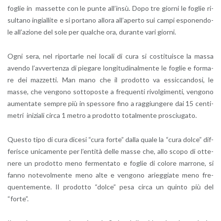
fo­glie in mas­set­te con le punte al­l’in­sù. Dopo tre gior­ni le fo­glie ri­
sul­ta­no in­gial­li­te e si por­ta­no al­lo­ra al­l’a­per­to sui campi espo­nen­do­
le al­l’a­zio­ne del sole per qual­che ora, du­ran­te vari gior­ni.
Ogni sera, nel ri­por­tar­le nei lo­ca­li di cura si co­sti­tui­sce la massa
aven­do l’av­ver­ten­za di pie­ga­re lon­gi­tu­di­nal­men­te le fo­glie e for­ma­
re dei maz­zet­ti. Man mano che il pro­dot­to va es­sic­can­do­si, le
masse, che ven­go­no sot­to­po­ste a fre­quen­ti ri­vol­gi­men­ti, ven­go­no
au­men­ta­te sem­pre più in spes­so­re fino a rag­giun­ge­re dai 15 cen­ti­
me­tri ini­zia­li circa 1 metro a pro­dot­to to­tal­men­te pro­sciu­ga­to.
Que­sto tipo di cura di­ce­si “cura forte” dalla quale la “cura dolce” dif­
fe­ri­sce uni­ca­men­te per l’en­ti­tà delle masse che, allo scopo di ot­te­
ne­re un pro­dot­to meno fer­men­ta­to e fo­glie di co­lo­re mar­ro­ne, si
fanno no­te­vol­men­te meno alte e ven­go­no arieg­gia­te meno fre­
quen­te­men­te. Il pro­dot­to “dolce” pesa circa un quin­to più del
“forte”.