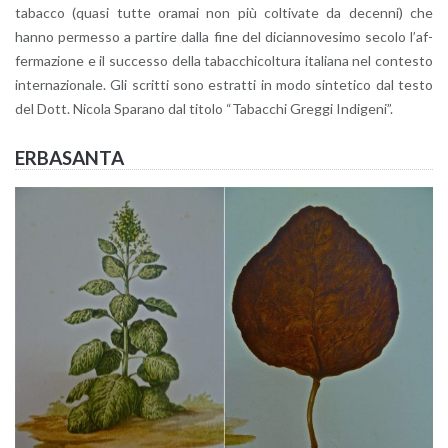
ta­bac­co (quasi tutte ora­mai non più col­ti­va­te da de­cen­ni) che
hanno per­mes­so a par­ti­re dalla fine del di­cian­no­ve­si­mo se­co­lo l’af­
fer­ma­zio­ne e il suc­ces­so della ta­bac­chi­col­tu­ra ita­lia­na nel con­te­sto
in­ter­na­zio­na­le. Gli scrit­ti sono estrat­ti in modo sin­te­ti­co dal testo
del Dott. Ni­co­la Spa­ra­no dal ti­to­lo “Ta­bac­chi Greg­gi In­di­ge­ni”.
ER­BA­SAN­TA