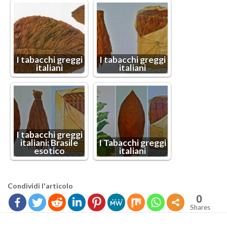
I ta­bac­chi greg­gi
I ta­bac­chi greg­gi
ita­lia­ni
ita­lia­ni
I ta­bac­chi greg­gi
ita­lia­ni: Bra­si­le
I Ta­bac­chi greg­gi
eso­ti­co
ita­lia­ni
Con­di­vi­di l'ar­ti­co­lo
0
Shares