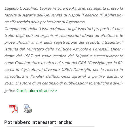
Eu­ge­nio Coz­zo­li­no: Lau­rea in Scien­ze Agra­rie, con­se­gui­ta pres­so la
fa­col­tà di Agra­ria del­l’U­ni­ver­si­tà di Na­po­li “Fe­de­ri­co II”. Abi­li­ta­zio­
ne al­l’e­ser­ci­zio della pro­fes­sio­ne di Agro­no­mo.
Com­po­nen­te della “Lista na­zio­na­le degli ispet­to­ri pre­po­sti al con­
trol­lo degli enti od or­ga­ni­smi ri­co­no­sciu­ti ido­nei ad ef­fet­tua­re le
prove uf­fi­cia­li ai fini della re­gi­stra­zio­ne dei pro­dot­ti fi­to­sa­ni­ta­ri”
isti­tui­ta dal Mi­ni­ste­ro delle Po­li­ti­che Agri­co­le e Fo­re­sta­li. Di­pen­
den­te dal 1987 nel ruolo tec­ni­co del Mi­paaf e suc­ces­si­va­men­te
come Col­la­bo­ra­to­re tec­ni­co nei ruoli del CRA (Con­si­glio per la Ri­
cer­ca in Agri­col­tu­ra) di­ve­nu­to CREA (Con­si­glio per la ri­cer­ca in
agri­col­tu­ra e l’a­na­li­si del­l’e­co­no­mia agra­ria) a par­ti­re dal­l’an­no
2015. E’ au­to­re di un cen­ti­na­io di pub­bli­ca­zio­ni scien­ti­fi­che e di­vul­
Cur­ri­cu­lum vitae >>>
ga­ti­ve.
Po­treb­be­ro in­te­res­sar­ti anche: