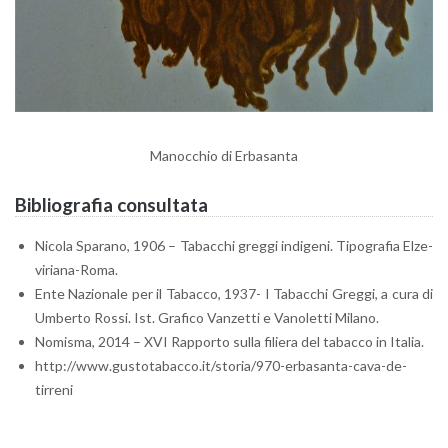
Ma­noc­chio di Er­ba­san­ta
Bi­blio­gra­fia con­sul­ta­ta
Ni­co­la Spa­ra­no, 1906 – Ta­bac­chi greg­gi in­di­ge­ni. Ti­po­gra­fia El­ze­
vi­ria­na-Ro­ma.
Ente Na­zio­na­le per il Ta­bac­co, 1937- I Ta­bac­chi Greg­gi, a cura di
Um­ber­to Rossi. Ist. Gra­fi­co Van­zet­ti e Va­no­let­ti Mi­la­no.
No­mi­sma, 2014 – XVI Rap­por­to sulla fi­lie­ra del ta­bac­co in Ita­lia.
http://​www.​gus​tota​bacc​o.​it/​storia/​970-​erbasanta-​cava-​de-​
tirreni