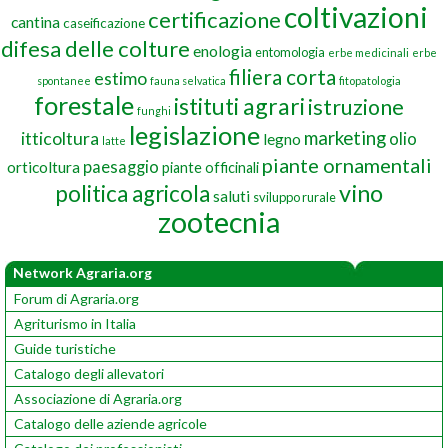
coltivazioni
certificazione
cantina
caseificazione
difesa delle colture
enologia
entomologia
erbe medicinali
erbe
filiera corta
estimo
spontanee
fauna selvatica
fitopatologia
forestale
istituti agrari
istruzione
funghi
legislazione
marketing
itticoltura
olio
legno
latte
piante ornamentali
paesaggio
orticoltura
piante officinali
vino
politica agricola
saluti
sviluppo rurale
zootecnia
Network Agraria.org
Forum di Agraria.org
Agriturismo in Italia
Guide turistiche
Catalogo degli allevatori
Associazione di Agraria.org
Catalogo delle aziende agricole