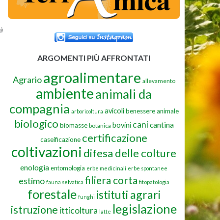
à
ARGOMENTI PIÙ AFFRONTATI
agroalimentare
Agrario
allevamento
ambiente
animali da
compagnia
avicoli
benessere animale
arboricoltura
biologico
cani
cantina
bovini
biomasse
botanica
certificazione
caseificazione
coltivazioni
difesa delle colture
enologia
entomologia
erbe medicinali
erbe spontanee
filiera corta
estimo
fauna selvatica
fitopatologia
forestale
istituti agrari
funghi
legislazione
istruzione
itticoltura
latte