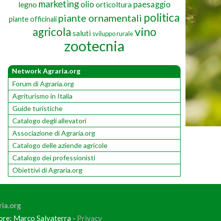
marketing
olio
paesaggio
legno
orticoltura
politica
piante ornamentali
piante officinali
vino
agricola
saluti
sviluppo rurale
zootecnia
Network Agraria.org
Forum di Agraria.org
Agriturismo in Italia
Guide turistiche
Catalogo degli allevatori
Associazione di Agraria.org
Catalogo delle aziende agricole
Catalogo dei professionisti
Obiettivi di Agraria.org
ia.org
tore: Marco Salvaterra -
Privacy