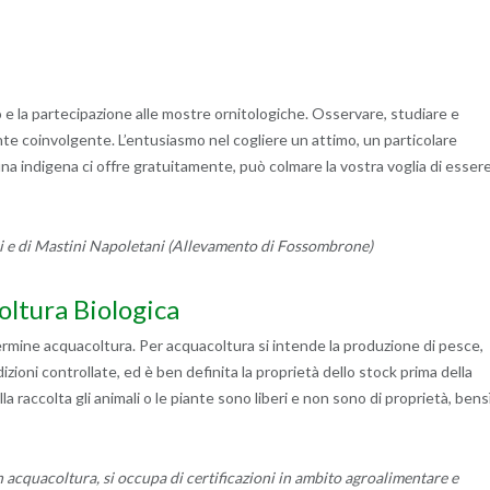
to e la partecipazione alle mostre ornitologiche. Osservare, studiare e
ente coinvolgente. L’entusiasmo nel cogliere un attimo, un particolare
na indigena ci offre gratuitamente, può colmare la vostra voglia di esser
ni e di Mastini Napoletani (Allevamento di Fossombrone)
oltura Biologica
termine acquacoltura. Per acquacoltura si intende la produzione di pesce,
dizioni controllate, ed è ben definita la proprietà dello stock prima della
lla raccolta gli animali o le piante sono liberi e non sono di proprietà, bens
n acquacoltura, si occupa di certificazioni in ambito agroalimentare e