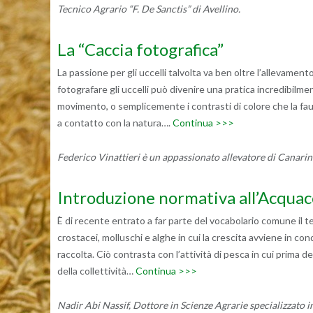
Tecnico Agrario “F. De Sanctis” di Avellino.
La “Caccia fotografica”
La passione per gli uccelli talvolta va ben oltre l’allevamen
fotografare gli uccelli può divenire una pratica incredibilm
movimento, o semplicemente i contrasti di colore che la fau
a contatto con la natura….
Continua >>>
Federico Vinattieri è un appassionato allevatore di Canari
Introduzione normativa all’Acquac
È di recente entrato a far parte del vocabolario comune il 
crostacei, molluschi e alghe in cui la crescita avviene in con
raccolta. Ciò contrasta con l’attività di pesca in cui prima de
della collettività…
Continua >>>
Nadir Abi Nassif, Dottore in Scienze Agrarie specializzato i