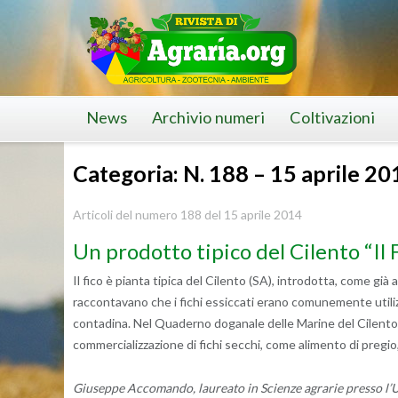
Skip
to
content
News
Archivio numeri
Coltivazioni
Categoria: N. 188 – 15 aprile 20
Articoli del numero 188 del 15 aprile 2014
Un prodotto tipico del Cilento “Il 
Il fico è pianta tipica del Cilento (SA), introdotta, come già
raccontavano che i fichi essiccati erano comunemente utili
contadina. Nel Quaderno doganale delle Marine del Cilento 
commercializzazione di fichi secchi, come alimento di pregio, 
Giuseppe Accomando, laureato in Scienze agrarie presso l’Uni