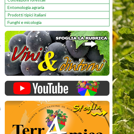
Entomologia agraria
Prodotti tipici italiani
Funghi e micologia
e
ì