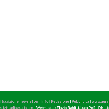
|
Iscrizione newsletter
|
Info
|
Redazione
|
Pubblicità
|
www.agrar
rivistadiagraria.org
- Webmaster: Flavio Rabitti, Luca Poli - Diret