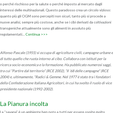
o perché rischioso per la salute o perché imposto al mercato dagli
interessi delle multinazionali. Questo paradosso crea un circolo vizioso:
quanto più gli OGM sono percepiti non sicuri, tanto più si procede a
nuove analisi, sempre più costose, anche se i cibi derivati da coltivazioni
transgeniche attualmente sono gli alimenti in assoluto più
regolamentati…
Continua >>>
Alfonso Pascale (1955) si occupa di agricolture civili, campagne urbane e
di tutto quello che ruota intorno al cibo. Collabora con istituti per la
ricerca socio-economica e la formazione. Ha pubblicato numerosi saggi,
tra cui “Partire dal territorio” (RCE 2002), “Il ’68 delle campagne” (RCE
2004) e, ultimamente, “Radici & Gemme. Nel 1977 è stato tra i fondatori
della Confederazione Italiana Agricoltori, in cui ha svolto il ruolo di vice
presidente nazionale (1992-2002).
La Pianura incolta
La “savana” è un ambiente ben noto a tutti per essere ospite molto