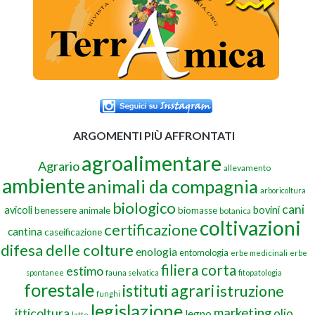
ARGOMENTI PIÙ AFFRONTATI
agroalimentare
Agrario
allevamento
ambiente
animali da compagnia
arboricoltura
biologico
cani
avicoli
bovini
benessere animale
biomasse
botanica
coltivazioni
certificazione
cantina
caseificazione
difesa delle colture
enologia
entomologia
erbe medicinali
erbe
filiera corta
estimo
spontanee
fauna selvatica
fitopatologia
forestale
istituti agrari
istruzione
funghi
legislazione
marketing
itticoltura
olio
legno
latte