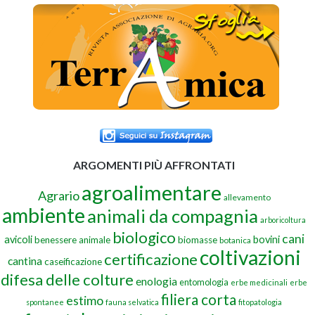
ARGOMENTI PIÙ AFFRONTATI
agroalimentare
Agrario
allevamento
ambiente
animali da compagnia
arboricoltura
biologico
cani
avicoli
bovini
benessere animale
biomasse
botanica
coltivazioni
certificazione
cantina
caseificazione
difesa delle colture
enologia
entomologia
erbe medicinali
erbe
filiera corta
estimo
spontanee
fauna selvatica
fitopatologia