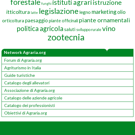
forestale
istituti agrari
istruzione
funghi
legislazione
marketing
itticoltura
olio
legno
latte
piante ornamentali
paesaggio
orticoltura
piante officinali
vino
politica agricola
saluti
sviluppo rurale
zootecnia
Network Agraria.org
Forum di Agraria.org
Agriturismo in Italia
Guide turistiche
Catalogo degli allevatori
Associazione di Agraria.org
Catalogo delle aziende agricole
Catalogo dei professionisti
Obiettivi di Agraria.org