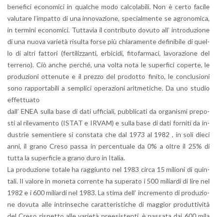
be­ne­fi­ci eco­no­mi­ci in qual­che modo cal­co­la­bi­li. Non è certo fa­ci­le
va­lu­ta­re l’im­pat­to di una in­no­va­zio­ne, spe­cial­men­te se agro­no­mi­ca,
in ter­mi­ni eco­no­mi­ci. Tut­ta­via il con­tri­bu­to do­vu­to all’ in­tro­du­zio­ne
di una nuova va­rie­tà ri­sul­ta forse più chia­ra­men­te de­fi­ni­bi­le di quel­
lo di altri fat­to­ri (fer­ti­liz­zan­ti, er­bi­ci­di, fi­to­far­ma­ci, la­vo­ra­zio­ne del
ter­re­no). Ciò anche per­ché, una volta nota le su­per­fi­ci co­per­te, le
pro­du­zio­ni ot­te­nu­te e il prez­zo del pro­dot­to fi­ni­to, le con­clu­sio­ni
sono rap­por­ta­bi­li a sem­pli­ci ope­ra­zio­ni arit­me­ti­che. Da uno stu­dio
ef­fet­tua­to
dall’ ENEA sulla base di dati uf­fi­cia­li, pub­bli­ca­ti da or­ga­ni­smi pre­po­
sti al ri­le­va­men­to (ISTAT e IRVAM) e sulla base di dati for­ni­ti da in­
du­strie se­men­tie­re si con­sta­ta che dal 1973 al 1982 , in soli dieci
anni, il grano Creso passa in per­cen­tua­le da 0% a oltre il 25% di
tutta la su­per­fi­cie a grano duro in Ita­lia.
La pro­du­zio­ne to­ta­le ha rag­giun­to nel 1983 circa 15 mi­lio­ni di quin­
ta­li. Il va­lo­re in mo­ne­ta cor­ren­te ha su­pe­ra­to i 500 mi­liar­di di lire nel
1982 e i 600 mi­liar­di nel 1983. La stima dell’ in­cre­men­to di pro­du­zio­
ne do­vu­ta alle in­trin­se­che ca­rat­te­ri­sti­che di mag­gior pro­dut­ti­vi­tà
del Creso ri­spet­to alle va­rie­tà pre­e­si­sten­ti, è pas­sa­ta dai 600 mila