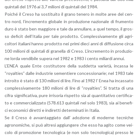
quin­ta­li del 1976 ai 3,7 mi­lio­ni di quin­ta­li del 1984.
Poi­ché il Creso ha so­sti­tui­to il grano te­ne­ro in molte aree del cen­
tro nord, l’in­cre­men­to glo­ba­le in pro­du­zio­ne na­zio­na­le di fru­men­to
duro è stato ben mag­gio­re e tale da an­nul­la­re, a quel tempo, il gros­
so de­fi­cit del­l’I­ta­lia per tale pro­dot­to. Com­ples­si­va­men­te gli agri­
col­to­ri ita­lia­ni hanno pro­dot­to nei primi dieci anni di dif­fu­sio­ne circa
100 mi­lio­ni di quin­ta­li di gra­nel­la di Creso. L’in­cre­men­to in pro­du­zio­
ne lorda ven­di­bi­le su­pe­ra nel 1982 e 1983 i cento mi­liar­di annui.
L’E­NEA quale Ente co­sti­tu­to­re della sud­det­ta va­rie­tà, in­cas­sa le
“royal­ties” dalle in­du­strie se­men­tie­re con­ces­sio­na­rie; nel 1983 tale
in­troi­to è stato di 130 mi­lio­ni di lire. Fino al 1982 l’ Enea ha in­cas­sa­to
com­ples­si­va­men­te 180 mi­lio­ni di lire di “royal­ties”. Si trat­ta di una
cifra si­gni­fi­ca­ti­va, pure ir­ri­so­ria ri­spet­to sia al quan­ti­ta­ti­vo cer­ti­fi­ca­
to e com­mer­cia­liz­za­to (578.613 quin­ta­li nel solo 1983), sia ai be­ne­fi­
ci eco­no­mi­ci di­ret­ti e in­di­ret­ti de­ter­mi­na­ti in Ita­lia.
Se il Creso è av­van­tag­gia­to dall’ ado­zio­ne di mo­der­ne tec­ni­che
agro­no­mi­che, si può al­tre­sì ag­giun­ge­re che esso ha agito come vei­
co­lo di pro­mo­zio­ne tec­no­lo­gi­ca (e non solo tec­no­lo­gi­ca) pres­so le