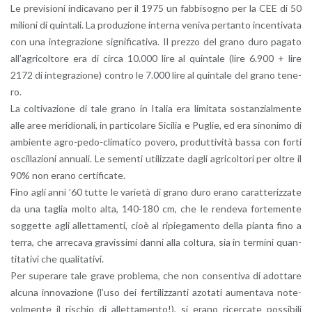
Le pre­vi­sio­ni in­di­ca­va­no per il 1975 un fab­bi­so­gno per la CEE di 50
mi­lio­ni di quin­ta­li. La pro­du­zio­ne in­ter­na ve­ni­va per­tan­to in­cen­ti­va­ta
con una in­te­gra­zio­ne si­gni­fi­ca­ti­va. Il prez­zo del grano duro pa­ga­to
al­l’a­gri­col­to­re era di circa 10.000 lire al quin­ta­le (lire 6.900 + lire
2172 di in­te­gra­zio­ne) con­tro le 7.000 lire al quin­ta­le del grano te­ne­
ro.
La col­ti­va­zio­ne di tale grano in Ita­lia era li­mi­ta­ta so­stan­zial­men­te
alle aree me­ri­dio­na­li, in par­ti­co­la­re Si­ci­lia e Pu­glie, ed era si­no­ni­mo di
am­bien­te agro-pe­do-cli­ma­ti­co po­ve­ro, pro­dut­ti­vi­tà bassa con forti
oscil­la­zio­ni an­nua­li. Le se­men­ti uti­liz­za­te dagli agri­col­to­ri per oltre il
90% non erano cer­ti­fi­ca­te.
Fino agli anni ’60 tutte le va­rie­tà di grano duro erano ca­rat­te­riz­za­te
da una ta­glia molto alta, 140-180 cm, che le ren­de­va for­te­men­te
sog­get­te agli al­let­ta­men­ti, cioè al ri­pie­ga­men­to della pian­ta fino a
terra, che ar­re­ca­va gra­vis­si­mi danni alla col­tu­ra, sia in ter­mi­ni quan­
ti­ta­ti­vi che qua­li­ta­ti­vi.
Per su­pe­ra­re tale grave pro­ble­ma, che non con­sen­ti­va di adot­ta­re
al­cu­na in­no­va­zio­ne (l’uso dei fer­ti­liz­zan­ti azo­ta­ti au­men­ta­va no­te­
vol­men­te il ri­schio di al­let­ta­men­to!), si erano ri­cer­ca­te pos­si­bi­li