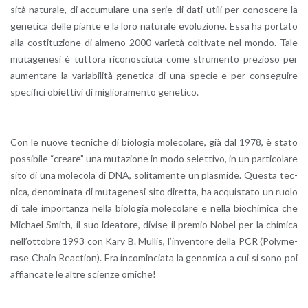
si­tà na­tu­ra­le, di ac­cu­mu­la­re una serie di dati utili per co­no­sce­re la
ge­ne­ti­ca delle pian­te e la loro na­tu­ra­le evo­lu­zio­ne. Essa ha por­ta­to
alla co­sti­tu­zio­ne di al­me­no 2000 va­rie­tà col­ti­va­te nel mondo. Tale
mu­ta­ge­ne­si è tut­to­ra ri­co­no­sciu­ta come stru­men­to pre­zio­so per
au­men­ta­re la va­ria­bi­li­tà ge­ne­ti­ca di una spe­cie e per con­se­gui­re
spe­ci­fi­ci obiet­ti­vi di mi­glio­ra­men­to ge­ne­ti­co.
Con le nuove tec­ni­che di bio­lo­g­ia mo­le­co­la­re, già dal 1978, è stato
pos­si­bi­le “crea­re” una mu­ta­zio­ne in modo se­let­ti­vo, in un par­ti­co­la­re
sito di una mo­le­co­la di DNA, so­li­ta­men­te un pla­smi­de. Que­sta tec­
ni­ca, de­no­mi­na­ta di mu­ta­ge­ne­si sito di­ret­ta, ha ac­qui­sta­to un ruolo
di tale im­por­tan­za nella bio­lo­g­ia mo­le­co­la­re e nella bio­chi­mi­ca che
Mi­chael Smith, il suo idea­to­re, di­vi­se il pre­mio Nobel per la chi­mi­ca
nel­l’ot­to­bre 1993 con Kary B. Mul­lis, l’in­ven­to­re della PCR (Po­ly­me­
ra­se Chain Reac­tion). Era in­co­min­cia­ta la ge­no­mi­ca a cui si sono poi
af­fian­ca­te le altre scien­ze omi­che!