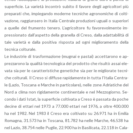
su­per­fi­cie. La va­rie­tà in­con­trò su­bi­to il fa­vo­re degli agri­col­to­ri più
pre­pa­ra­ti che, im­pie­gan­do mo­der­ne tec­ni­che agro­no­mi­che di col­ti­
va­zio­ne, rag­giun­se­ro in Ita­lia Cen­tra­le pro­du­zio­ni ugua­li o su­pe­rio­ri
a quel­le del fru­men­to te­ne­ro. L’a­gri­col­to­re fu fa­vo­re­vol­men­te im­
pres­sio­na­to dal­l’a­spet­to della gra­nel­la di Creso, dalla adat­ta­bi­li­tà di
tale va­rie­tà e dalla po­si­ti­va ri­spo­sta ad ogni mi­glio­ra­men­to della
tec­ni­ca col­tu­ra­le.
Le in­du­strie di tra­sfor­ma­zio­ne (mu­gnai e pa­stai) ac­cet­ta­ro­no e ap­
prez­za­ro­no la qua­li­tà tec­no­lo­gi­ca del pro­dot­to che ri­sul­tò assai ele­
va­ta sia per le ca­rat­te­ri­sti­che ge­ne­ti­che sia per le mi­glio­ra­te tec­ni­
che col­tu­ra­li. Il Creso si dif­fu­se ra­pi­da­men­te in tutta l’I­ta­lia Cen­tra­
le (Lazio, To­sca­na e Mar­che in par­ti­co­la­re), nelle zone Adria­ti­che del
Nord a clima non ri­gi­da­men­te con­ti­nen­ta­le e nel Mez­zo­gior­no. Se­
con­do i dati Istat, la su­per­fi­cie col­ti­va­ta a Creso è pas­sa­ta da poche
de­ci­ne di et­ta­ri nel 1973 a 77.000 et­ta­ri nel 1976, a oltre 400.000
ha nel 1982. Nel 1983 il Creso era col­ti­va­to su 26.971 ha in Emi­lia
Ro­ma­gna, 31.573 ha in To­sca­na, 81.782 ha nelle Mar­che, 46.538 ha
nel Lazio, 38.754 nelle Pu­glie, 22.900 ha in Ba­si­li­ca­ta, 22.118 in Ca­la­