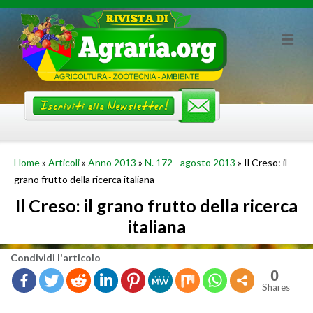
Skip
to
content
Home
»
Articoli
»
Anno 2013
»
N. 172 - agosto 2013
»
Il Creso: il
grano frutto della ricerca italiana
Il Creso: il grano frutto della ricerca
italiana
Con­di­vi­di l'ar­ti­co­lo
0
Shares