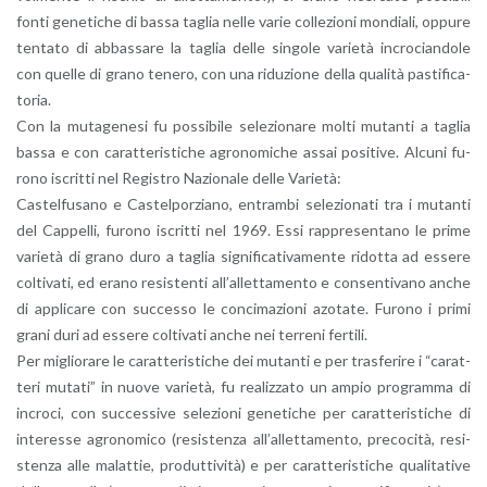
fonti ge­ne­ti­che di bassa ta­glia nelle varie col­le­zio­ni mon­dia­li, op­pu­re
ten­ta­to di ab­bas­sa­re la ta­glia delle sin­go­le va­rie­tà in­cro­cian­do­le
con quel­le di grano te­ne­ro, con una ri­du­zio­ne della qua­li­tà pa­sti­fi­ca­
to­ria.
Con la mu­ta­ge­ne­si fu pos­si­bi­le se­le­zio­na­re molti mu­tan­ti a ta­glia
bassa e con ca­rat­te­ri­sti­che agro­no­mi­che assai po­si­ti­ve. Al­cu­ni fu­
ro­no iscrit­ti nel Re­gi­stro Na­zio­na­le delle Va­rie­tà:
Ca­stel­fu­sa­no e Ca­stel­por­zia­no, en­tram­bi se­le­zio­na­ti tra i mu­tan­ti
del Cap­pel­li, fu­ro­no iscrit­ti nel 1969. Essi rap­pre­sen­ta­no le prime
va­rie­tà di grano duro a ta­glia si­gni­fi­ca­ti­va­men­te ri­dot­ta ad es­se­re
col­ti­va­ti, ed erano re­si­sten­ti al­l’al­let­ta­men­to e con­sen­ti­va­no anche
di ap­pli­ca­re con suc­ces­so le con­ci­ma­zio­ni azo­ta­te. Fu­ro­no i primi
grani duri ad es­se­re col­ti­va­ti anche nei ter­re­ni fer­ti­li.
Per mi­glio­ra­re le ca­rat­te­ri­sti­che dei mu­tan­ti e per tra­sfe­ri­re i “ca­rat­
te­ri mu­ta­ti” in nuove va­rie­tà, fu rea­liz­za­to un ampio pro­gram­ma di
in­cro­ci, con suc­ces­si­ve se­le­zio­ni ge­ne­ti­che per ca­rat­te­ri­sti­che di
in­te­res­se agro­no­mi­co (re­si­sten­za al­l’al­let­ta­men­to, pre­co­ci­tà, re­si­
sten­za alle ma­lat­tie, pro­dut­ti­vi­tà) e per ca­rat­te­ri­sti­che qua­li­ta­ti­ve