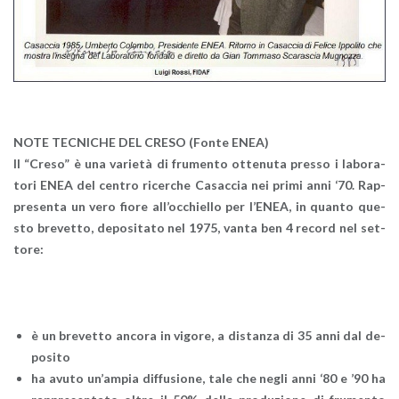
NOTE TEC­NI­CHE DEL CRESO (Fonte ENEA)
Il “Creso” è una va­rie­tà di fru­men­to ot­te­nu­ta pres­so i la­bo­ra­
to­ri ENEA del cen­tro ri­cer­che Ca­sac­cia nei primi anni ‘70.
Rap­
pre­sen­ta un vero fiore al­l’oc­chiel­lo per l’E­NEA, in quan­to que­
sto bre­vet­to, de­po­si­ta­to nel 1975, vanta ben 4 re­cord nel set­
to­re:
è un bre­vet­to an­co­ra in vi­go­re, a di­stan­za di 35 anni dal de­
po­si­to
ha avuto un’am­pia dif­fu­sio­ne, tale che negli anni ‘80 e ’90 ha