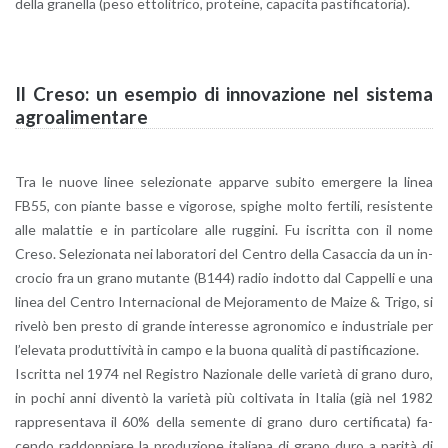
della gra­nel­la (peso et­to­li­tri­co, pro­tei­ne, ca­pa­ci­ta pa­sti­fi­ca­to­ria).
Il Creso: un esem­pio di in­no­va­zio­ne nel si­ste­ma
agroa­li­men­ta­re
Tra le nuove linee se­le­zio­na­te ap­par­ve su­bi­to emer­ge­re la linea
FB55, con pian­te basse e vi­go­ro­se, spi­ghe molto fer­ti­li, re­si­sten­te
alle ma­lat­tie e in par­ti­co­la­re alle rug­gi­ni. Fu iscrit­ta con il nome
Creso. Se­le­zio­na­ta nei la­bo­ra­to­ri del Cen­tro della Ca­sac­cia da un in­
cro­cio fra un grano mu­tan­te (B144) radio in­dot­to dal Cap­pel­li e una
linea del Cen­tro In­ter­na­cio­nal de Me­jo­ra­men­to de Maize & Trigo, si
ri­ve­lò ben pre­sto di gran­de in­te­res­se agro­no­mi­co e in­du­stria­le per
l’e­le­va­ta pro­dut­ti­vi­tà in campo e la buona qua­li­tà di pa­sti­fi­ca­zio­ne.
Iscrit­ta nel 1974 nel Re­gi­stro Na­zio­na­le delle va­rie­tà di grano duro,
in pochi anni di­ven­tò la va­rie­tà più col­ti­va­ta in Ita­lia (già nel 1982
rap­pre­sen­ta­va il 60% della se­men­te di grano duro cer­ti­fi­ca­ta) fa­
cen­do rad­dop­pia­re la pro­du­zio­ne ita­lia­na di grano duro a pa­ri­tà di