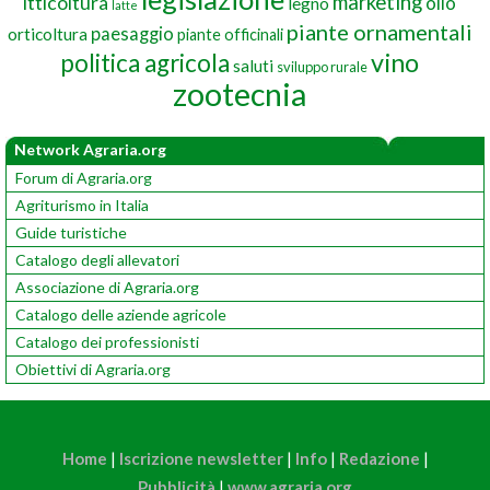
marketing
itticoltura
olio
legno
latte
piante ornamentali
paesaggio
orticoltura
piante officinali
vino
politica agricola
saluti
sviluppo rurale
zootecnia
Network Agraria.org
Forum di Agraria.org
Agriturismo in Italia
Guide turistiche
Catalogo degli allevatori
Associazione di Agraria.org
Catalogo delle aziende agricole
Catalogo dei professionisti
Obiettivi di Agraria.org
Home
|
Iscrizione newsletter
|
Info
|
Redazione
|
Pubblicità
|
www.agraria.org