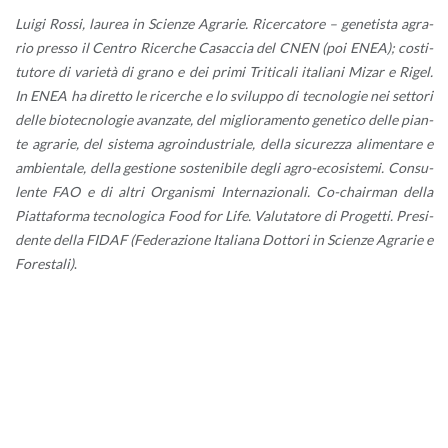
Luigi Rossi, lau­rea in Scien­ze Agra­rie. Ri­cer­ca­to­re – ge­ne­ti­sta agra­
rio pres­so il Cen­tro Ri­cer­che Ca­sac­cia del CNEN (poi ENEA); co­sti­
tu­to­re di va­rie­tà di grano e dei primi Tri­ti­ca­li ita­lia­ni Mizar e Rigel.
In ENEA ha di­ret­to le ri­cer­che e lo svi­lup­po di tec­no­lo­gie nei set­to­ri
delle bio­tec­no­lo­gie avan­za­te, del mi­glio­ra­men­to ge­ne­ti­co delle pian­
te agra­rie, del si­ste­ma agroin­du­stria­le, della si­cu­rez­za ali­men­ta­re e
am­bien­ta­le, della ge­stio­ne so­ste­ni­bi­le degli agro-eco­si­ste­mi. Con­su­
len­te FAO e di altri Or­ga­ni­smi In­ter­na­zio­na­li. Co-chair­man della
Piat­ta­for­ma tec­no­lo­gi­ca Food for Life. Va­lu­ta­to­re di Pro­get­ti. Pre­si­
den­te della FIDAF (Fe­de­ra­zio­ne Ita­lia­na Dot­to­ri in Scien­ze Agra­rie e
Fo­re­sta­li)
.