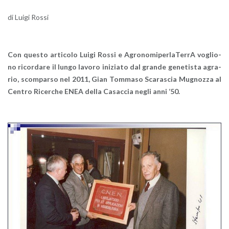
di Luigi Rossi
Con que­sto ar­ti­co­lo Luigi Rossi e Agro­no­mi­per­la­Ter­rA vo­glio­
no ri­cor­da­re il lungo la­vo­ro ini­zia­to dal gran­de ge­ne­ti­sta agra­
rio, scom­par­so nel 2011, Gian Tom­ma­so Sca­ra­scia Mu­gnoz­za
al
Cen­tro Ri­cer­che ENEA della Ca­sac­cia negli anni ’50.