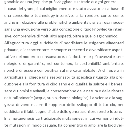
go­na­bi­le ad una jeep che può viag­gia­re su stra­de di ogni ge­ne­re.
Il caso del grano, il cui mi­glio­ra­men­to è stato av­via­to sulla base di
una con­ce­zio­ne tech­no­lo­gy in­ten­si­ve, ci fa ren­de­re conto come,
anche in re­la­zio­ne alle pro­ble­ma­ti­che am­bien­ta­li, si sia resa ne­ces­
sa­ria una evo­lu­zio­ne verso una con­ce­zio­ne di tipo kno­w­led­ge in­ten­
si­ve, com­pren­si­va di molti altri aspet­ti, oltre a quel­lo agro­no­mi­co.
Al­l’a­gri­col­tu­ra oggi si ri­chie­de di sod­di­sfa­re le esi­gen­ze ali­men­ta­ri
pri­ma­rie, di ac­con­ten­ta­re le sem­pre cre­scen­ti e di­ver­si­fi­ca­te aspet­
ta­ti­ve del mo­der­no con­su­ma­to­re, di adot­ta­re le più avan­za­te tec­
no­lo­gie e di ga­ran­ti­re, nel con­tem­po, la so­ste­ni­bi­li­tà am­bien­ta­le,
non­chè di es­se­re com­pe­ti­ti­va sul mer­ca­to glo­ba­le! A chi opera in
agri­col­tu­ra si chie­de una re­spon­sa­bi­li­tà spe­ci­fi­ca ri­guar­do alla pro­
du­zio­ne e alla for­ni­tu­ra di cibo sano e di qua­li­tà, la sa­lu­te e il be­nes­
se­re di uo­mi­ni e ani­ma­li, la con­ser­va­zio­ne della na­tu­ra e delle ri­sor­se
na­tu­ra­li pri­ma­rie (acqua, suolo, ri­sor­sa bio­lo­g­i­ca). La scien­za e la sag­
gez­za de­vo­no es­se­re il sup­por­to dello svi­lup­po di tutto ciò, per
sod­di­sfa­re il fab­bi­so­gno di cibo delle ge­ne­ra­zio­ni pre­sen­ti e fu­tu­re.
E la mu­ta­ge­ne­si? La tra­di­zio­na­le mu­ta­ge­ne­si, in cui ven­go­no in­dot­
te mu­ta­zio­ni in modo ca­sua­le, ha con­sen­ti­to di am­plia­re la bio­di­v­er­