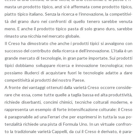
ma­sta un pro­dot­to ti­pi­co, anzi si è af­fer­ma­ta come pro­dot­to ti­pi­co,
piat­to ti­pi­co ita­lia­no. Senza la ri­cer­ca e l’in­no­va­zio­ne, la com­pe­ti­ti­vi­
tà del grano duro nei con­fron­ti di quel­lo te­ne­ro sa­reb­be ve­nu­ta
meno. E anche il pro­dot­to ti­pi­co pasta di solo grano duro, sa­reb­be
ri­ma­sto una nic­chia nel mer­ca­to glo­ba­le.
Il Creso ha di­mo­stra­to che anche i pro­dot­ti ti­pi­ci si av­val­go­no con
suc­ces­so del con­tri­bu­to della ri­cer­ca e del­l’in­no­va­zio­ne. L’I­ta­lia è un
gran­de mer­ca­to di tec­no­lo­gie, in gran parte im­por­ta­te. Sui pro­dot­ti
ti­pi­ci dob­bia­mo svi­lup­pa­re ri­cer­ca e in­no­va­zio­ne tec­no­lo­gi­ca; non
pos­sia­mo il­lu­der­ci di ac­qui­sta­re fuori le tec­no­lo­gie adat­te a dare
com­pe­ti­ti­vi­tà ai pro­dot­ti del no­stro Paese.
A fron­te dei van­tag­gi ot­te­nu­ti dalla va­rie­tà Creso oc­cor­re con­si­de­
ra­re che essa, come tutte quel­le a ta­glia bassa ed alta pro­dut­ti­vi­tà,
ri­chie­de di­ser­ban­ti, con­ci­mi chi­mi­ci, tec­ni­che col­tu­ra­li mo­der­ne, e
rap­pre­sen­ta un esem­pio di forte in­ten­si­fi­ca­zio­ne col­tu­ra­le: il Creso
è pa­ra­go­na­bi­le ad una Fer­ra­ri che per espri­mer­si in tutta la sua po­
ten­zia­li­tà ri­chie­de una pista di For­mu­la Uno. In un vir­tua­le con­fron­
to la tra­di­zio­na­le va­rie­tà Cap­pel­li, da cui il Creso è de­ri­va­to, è pa­ra­