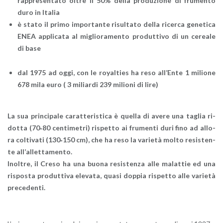
rap­pre­sen­ta­to oltre il 50% della pro­du­zio­ne di fru­men­to
duro in Ita­lia
è stato il primo im­por­tan­te ri­sul­ta­to della ri­cer­ca ge­ne­ti­ca
ENEA ap­pli­ca­ta al mi­glio­ra­men­to pro­dut­ti­vo di un ce­rea­le
di base
dal 1975 ad oggi, con le royal­ties ha reso al­l’En­te 1 mi­lio­ne
678 mila euro ( 3 mi­liar­di 239 mi­lio­ni di lire)
La sua prin­ci­pa­le ca­rat­te­ri­sti­ca è quel­la di avere una ta­glia ri­
dot­ta (70
‐
80 cen­ti­me­tri) ri­spet­to ai fru­men­ti duri fino ad al­lo­
ra col­ti­va­ti (130
‐
150 cm), che ha reso la va­rie­tà molto re­si­sten­
te al­l’al­let­ta­men­to.
Inol­tre, il Creso ha una buona re­si­sten­za alle ma­lat­tie ed una
ri­spo­sta pro­dut­ti­va ele­va­ta, quasi dop­pia ri­spet­to alle va­rie­tà
pre­ce­den­ti.