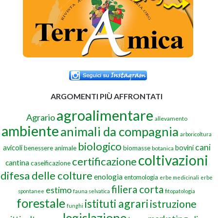
ARGOMENTI PIÙ AFFRONTATI
agroalimentare
Agrario
allevamento
ambiente
animali da compagnia
arboricoltura
biologico
cani
avicoli
bovini
benessere animale
biomasse
botanica
coltivazioni
certificazione
cantina
caseificazione
difesa delle colture
enologia
entomologia
erbe medicinali
erbe
filiera corta
estimo
spontanee
fauna selvatica
fitopatologia
forestale
istituti agrari
istruzione
funghi
legislazione