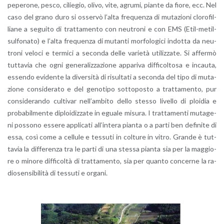
pe­pe­ro­ne, pesco, ci­lie­gio, olivo, vite, agru­mi, pian­te da fiore, ecc. Nel
caso del grano duro si os­ser­vò l’al­ta fre­quen­za di mu­ta­zio­ni clo­ro­fil­
lia­ne a se­gui­to di trat­ta­men­to con neu­tro­ni e con EMS (Etil-me­til-
sul­fo­na­to) e l’al­ta fre­quen­za di mu­tan­ti mor­fo­lo­gi­ci in­dot­ta da neu­
tro­ni ve­lo­ci e ter­mi­ci a se­con­da delle va­rie­tà uti­liz­za­te. Si af­fer­mò
tut­ta­via che ogni ge­ne­ra­liz­za­zio­ne ap­pa­ri­va dif­fi­col­to­sa e in­cau­ta,
es­sen­do evi­den­te la di­ver­si­tà di ri­sul­ta­ti a se­con­da del tipo di mu­ta­
zio­ne con­si­de­ra­to e del ge­no­ti­po sot­to­po­sto a trat­ta­men­to, pur
con­si­de­ran­do cul­ti­var nel­l’am­bi­to dello stes­so li­vel­lo di ploi­dia e
pro­ba­bil­men­te di­ploi­diz­za­te in egua­le mi­su­ra. I trat­ta­men­ti mu­ta­ge­
ni pos­so­no es­se­re ap­pli­ca­ti al­l’in­te­ra pian­ta o a parti ben de­fi­ni­te di
essa, così come a cel­lu­le e tes­su­ti in col­tu­re in vitro. Gran­de è tut­
ta­via la dif­fe­ren­za tra le parti di una stes­sa pian­ta sia per la mag­gio­
re o mi­no­re dif­fi­col­tà di trat­ta­men­to, sia per quan­to con­cer­ne la ra­
dio­sen­si­bi­li­tà di tes­su­ti e or­ga­ni.