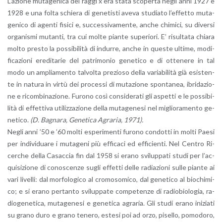
L’a­zio­ne mu­ta­ge­ni­ca dei raggi x era stata sco­per­ta negli anni 1927 e
1928 e una folta schie­ra di ge­ne­ti­sti aveva stu­dia­to l’ef­fet­to mu­ta­
ge­ni­co di agen­ti fi­si­ci e, suc­ces­si­va­men­te, anche chi­mi­ci, su di­ver­si
or­ga­ni­smi mu­tan­ti, tra cui molte pian­te su­pe­rio­ri. E’ ri­sul­ta­ta chia­ra
molto pre­sto la pos­si­bi­li­tà di in­dur­re, anche in que­ste ul­ti­me, mo­di­
fi­ca­zio­ni ere­di­ta­rie del pa­tri­mo­nio ge­ne­ti­co e di ot­te­ne­re in tal
modo un am­plia­men­to tal­vol­ta pre­zio­so della va­ria­bi­li­tà già esi­sten­
te in na­tu­ra in virtù dei pro­ces­si di mu­ta­zio­ne spon­ta­nea, ibri­da­zio­
ne e ri­com­bi­na­zio­ne. Fu­ro­no così con­si­de­ra­ti gli aspet­ti e le pos­si­bi­
li­tà di ef­fet­ti­va uti­liz­za­zio­ne della mu­ta­ge­ne­si nel mi­glio­ra­men­to ge­
ne­ti­co.
(D. Ba­gna­ra, Ge­ne­ti­ca Agra­ria, 1971).
Negli anni ’50 e ’60 molti espe­ri­men­ti fu­ro­no con­dot­ti in molti Paesi
per in­di­vi­dua­re i mu­ta­ge­ni più ef­fi­ca­ci ed ef­fi­cien­ti. Nel Cen­tro Ri­
cer­che della Ca­sac­cia fin dal 1958 si erano svi­lup­pa­ti studi per l’ac­
qui­si­zio­ne di co­no­scen­ze sugli ef­fet­ti delle ra­dia­zio­ni sulle pian­te ai
vari li­vel­li: dal mor­fo­lo­gi­co al cro­mo­so­mi­co, dal ge­ne­ti­co al bio­chi­mi­
co; e si erano per­tan­to svi­lup­pa­te com­pe­ten­ze di ra­dio­bio­lo­gia, ra­
dio­ge­ne­ti­ca, mu­ta­ge­ne­si e ge­ne­ti­ca agra­ria. Gli studi erano ini­zia­ti
su grano duro e grano te­ne­ro, este­si poi ad orzo, pi­sel­lo, po­mo­do­ro,