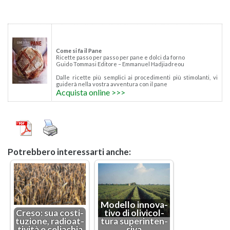
Come si fa il Pane
Ri­cet­te passo per passo per pane e dolci da forno
Guido Tom­ma­si Edi­to­re – Em­ma­nuel Ha­d­jia­dreou
Dalle ri­cet­te più sem­pli­ci ai pro­ce­di­men­ti più sti­mo­lan­ti, vi
gui­de­rà nella vo­stra av­ven­tu­ra con il pane
Ac­qui­sta on­li­ne >>>
Po­treb­be­ro in­te­res­sar­ti anche:
Mo­del­lo in­no­va­
Creso: sua co­sti­
ti­vo di oli­vi­col­
tu­zio­ne, ra­dioat­
tu­ra su­pe­rin­ten­
ti­vi­tà e ce­lia­chia
si­va