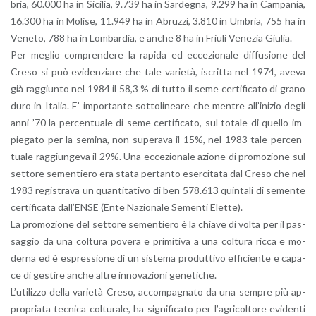
bria, 60.000 ha in Si­ci­lia, 9.739 ha in Sar­de­gna, 9.299 ha in Cam­pa­nia,
16.300 ha in Mo­li­se, 11.949 ha in Abruz­zi, 3.810 in Um­bria, 755 ha in
Ve­ne­to, 788 ha in Lom­bar­dia, e anche 8 ha in Friu­li Ve­ne­zia Giu­lia.
Per me­glio com­pren­de­re la ra­pi­da ed ec­ce­zio­na­le dif­fu­sio­ne del
Creso si può evi­den­zia­re che tale va­rie­tà, iscrit­ta nel 1974, aveva
già rag­giun­to nel 1984 il 58,3 % di tutto il seme cer­ti­fi­ca­to di grano
duro in Ita­lia. E’ im­por­tan­te sot­to­li­nea­re che men­tre al­l’i­ni­zio degli
anni ’70 la per­cen­tua­le di seme cer­ti­fi­ca­to, sul to­ta­le di quel­lo im­
pie­ga­to per la se­mi­na, non su­pe­ra­va il 15%, nel 1983 tale per­cen­
tua­le rag­giun­ge­va il 29%. Una ec­ce­zio­na­le azio­ne di pro­mo­zio­ne sul
set­to­re se­men­tie­ro era stata per­tan­to eser­ci­ta­ta dal Creso che nel
1983 re­gi­stra­va un quan­ti­ta­ti­vo di ben 578.613 quin­ta­li di se­men­te
cer­ti­fi­ca­ta dal­l’EN­SE (Ente Na­zio­na­le Se­men­ti Elet­te).
La pro­mo­zio­ne del set­to­re se­men­tie­ro è la chia­ve di volta per il pas­
sag­gio da una col­tu­ra po­ve­ra e pri­mi­ti­va a una col­tu­ra ricca e mo­
der­na ed è espres­sio­ne di un si­ste­ma pro­dut­ti­vo ef­fi­cien­te e ca­pa­
ce di ge­sti­re anche altre in­no­va­zio­ni ge­ne­ti­che.
L’u­ti­liz­zo della va­rie­tà Creso, ac­com­pa­gna­to da una sem­pre più ap­
pro­pria­ta tec­ni­ca col­tu­ra­le, ha si­gni­fi­ca­to per l’a­gri­col­to­re evi­den­ti