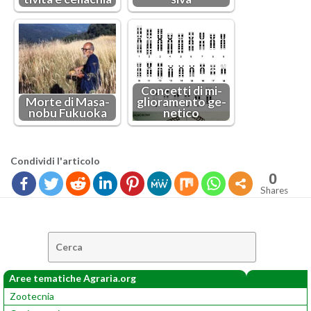
Con­cet­ti di mi­
Morte di Ma­sa­
glio­ra­men­to ge­
no­bu Fu­kuo­ka
ne­ti­co
Con­di­vi­di l'ar­ti­co­lo
0
Shares
Cerca:
Aree tematiche Agraria.org
Zootecnia