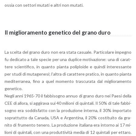
ossia con set­to­ri mu­ta­ti e altri non mu­ta­ti.
Il mi­glio­ra­men­to ge­ne­ti­co del grano duro
La scel­ta del grano duro non era stata ca­sua­le. Par­ti­co­la­re im­pe­gno
fu de­di­ca­to a tale spe­cie per una du­pli­ce mo­ti­va­zio­ne: una di ca­rat­
te­re scien­ti­fi­co, in quan­to pian­ta po­li­ploi­de e quin­di in­te­res­san­te
per studi di mu­ta­ge­ne­si; l’al­tra di ca­rat­te­re pra­ti­co, in quan­to pian­ta
me­di­ter­ra­nea, fino a quel mo­men­to tra­scu­ra­ta dal mi­glio­ra­men­to
ge­ne­ti­co.
Negli anni 1965-70 il fab­bi­so­gno annuo di grano duro nei Paesi della
CEE di al­lo­ra, si ag­gi­ra­va sui 40 mi­lio­ni di quin­ta­li. Il 50% di tale fab­bi­
so­gno era sod­di­sfat­to con la pro­du­zio­ne in­ter­na, il 30% im­por­ta­to
so­prat­tut­to da Ca­na­da, USA e Ar­gen­ti­na, il 20% co­sti­tui­to da gra­
ni­to di fru­men­to te­ne­ro. La pro­du­zio­ne ita­lia­na era in­tor­no ai 17 mi­
lio­ni di quin­ta­li, con una pro­dut­ti­vi­tà media di 12 quin­ta­li per et­ta­ro.