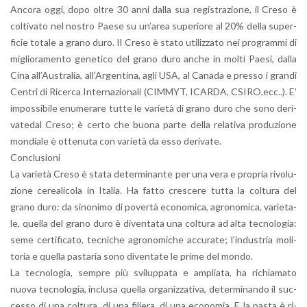
An­co­ra oggi, dopo oltre 30 anni dalla sua re­gi­stra­zio­ne, il Creso è
col­ti­va­to nel no­stro Paese su un’a­rea su­pe­rio­re al 20% della su­per­
fi­cie to­ta­le a grano duro. Il Creso è stato uti­liz­za­to nei pro­gram­mi di
mi­glio­ra­men­to ge­ne­ti­co del grano duro anche in molti Paesi, dalla
Cina al­l’Au­stra­lia, al­l’Ar­gen­ti­na, agli USA, al Ca­na­da e pres­so i gran­di
Cen­tri di Ri­cer­ca In­ter­na­zio­na­li (CIM­MYT, ICAR­DA, CSIRO,ecc..). E’
im­pos­si­bi­le enu­me­ra­re tutte le va­rie­tà di grano duro che sono de­ri­
va­te­dal Creso; è certo che buona parte della re­la­ti­va pro­du­zio­ne
mon­dia­le è ot­te­nu­ta con va­rie­tà da esso de­ri­va­te.
Con­clu­sio­ni
La va­rie­tà Creso è stata de­ter­mi­nan­te per una vera e pro­pria ri­vo­lu­
zio­ne ce­rea­li­co­la in Ita­lia. Ha fatto cre­sce­re tutta la col­tu­ra del
grano duro: da si­no­ni­mo di po­ver­tà eco­no­mi­ca, agro­no­mi­ca, va­rie­ta­
le, quel­la del grano duro è di­ven­ta­ta una col­tu­ra ad alta tec­no­lo­gia:
seme cer­ti­fi­ca­to, tec­ni­che agro­no­mi­che ac­cu­ra­te; l’in­du­stria mo­li­
to­ria e quel­la pa­sta­ria sono di­ven­ta­te le prime del mondo.
La tec­no­lo­gia, sem­pre più svi­lup­pa­ta e am­plia­ta, ha ri­chia­ma­to
nuova tec­no­lo­gia, in­clu­sa quel­la or­ga­niz­za­ti­va, de­ter­mi­nan­do il suc­
ces­so di una col­tu­ra, di una fi­lie­ra, di una eco­no­mia. E la pasta è ri­