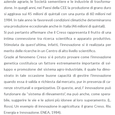
azien­de agra­rie, le So­cie­tà se­men­tie­re e le in­du­strie di tra­sfor­ma­
zio­ne. In que­gli anni, nei Paesi della CEE la pro­du­zio­ne di grano duro
si ag­gi­ra­va sui 45 mi­lio­ni di quin­ta­li con una punta di 60 mi­lio­ni nel
1984. In tale anno le fa­vo­re­vo­li con­di­zio­ni cli­ma­ti­che de­ter­mi­na­ro­no
una pro­du­zio­ne ec­ce­zio­na­le anche in Ita­lia (46 mi­lio­ni di quin­ta­li).
Si può per­tan­to af­fer­ma­re che il Creso rap­pre­sen­ta il frut­to di una
in­ti­ma con­nes­sio­ne tra ri­cer­ca scien­ti­fi­ca e ap­pa­ra­to pro­dut­ti­vo.
Sti­mo­la­ta da que­st’ul­ti­ma, in­fat­ti, l’in­no­va­zio­ne si è rea­liz­za­ta per
me­ri­to delle ri­cer­che in un Cen­tro di alto li­vel­lo scien­ti­fi­co.
Gra­zie al fe­no­me­no Creso si è po­tu­to pro­va­re come l’in­no­va­zio­ne
ge­ne­ti­ca co­sti­tui­sca un fat­to­re estre­ma­men­te im­por­tan­te di svi­
lup­po e pro­mo­zio­ne del si­ste­ma agro-in­du­stria­le, il quale ha di­mo­
stra­to in tale oc­ca­sio­ne buone ca­pa­ci­tà di ge­sti­re l’in­no­va­zio­ne
quan­do essa è va­li­da e ri­chie­sta dal mer­ca­to, pur in pre­sen­za di ca­
ren­ze strut­tu­ra­li e or­ga­niz­za­ti­ve. Di que­ste, anzi, l’ in­no­va­zio­ne può
fun­zio­na­re da “si­ste­ma di ri­le­va­men­to”, ma può anche, come spe­ra­
bi­le, sug­ge­ri­re le vie e le azio­ni più ido­nee al loro su­pe­ra­men­to. (L.
Rossi, Un esem­pio di in­no­va­zio­ne in agri­col­tu­ra: il grano Creso. Riv.
Ener­gia e In­no­va­zio­ne. ENEA, 1984).