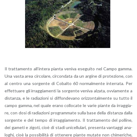
Il trat­ta­men­to al­l’in­te­ra pian­ta ve­ni­va ese­gui­to nel Campo gamma.
Una vasta area cir­co­la­re, cir­con­da­ta da un ar­gi­ne di pro­te­zio­ne, con
al cen­tro una sor­gen­te di Co­bal­to 60 nor­mal­men­te in­ter­ra­ta. Per
ef­fet­tua­re gli ir­rag­gia­men­ti la sor­gen­te ve­ni­va al­za­ta, ov­via­men­te a
di­stan­za, e le ra­dia­zio­ni si dif­fon­de­va­no oriz­zon­tal­men­te su tutto il
campo gamma, nel quale erano col­lo­ca­te le varie pian­te da ir­rag­gia­
re, con dosi di ra­dia­zio­ni pro­gram­ma­te sulla base della di­stan­za dalla
sor­gen­te e del tempo di ir­rag­gia­men­to. Il trat­ta­men­to del pol­li­ne,
dei ga­me­ti e zi­go­ti, cioè di stadi uni­cel­lu­la­ri, pre­sen­ta van­tag­gi ana­
lo­ghi, cioè la pos­si­bi­li­tà di ot­te­ne­re pian­te mu­ta­te non chi­me­ri­che,