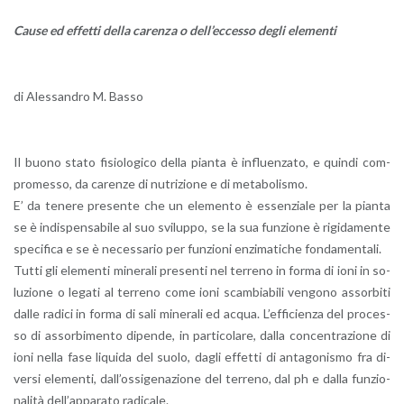
Cause ed ef­fet­ti della ca­ren­za o del­l’ec­ces­so degli ele­men­ti
di Ales­san­dro M. Basso
Il buono stato fi­sio­lo­gi­co della pian­ta è in­fluen­za­to, e quin­di com­
pro­mes­so, da ca­ren­ze di nu­tri­zio­ne e di me­ta­bo­li­smo.
E’ da te­ne­re pre­sen­te che un ele­men­to è es­sen­zia­le per la pian­ta
se è in­di­spen­sa­bi­le al suo svi­lup­po, se la sua fun­zio­ne è ri­gi­da­men­te
spe­ci­fi­ca e se è ne­ces­sa­rio per fun­zio­ni en­zi­ma­ti­che fon­da­men­ta­li.
Tutti gli ele­men­ti mi­ne­ra­li pre­sen­ti nel ter­re­no in forma di ioni in so­
lu­zio­ne o le­ga­ti al ter­re­no come ioni scam­bia­bi­li ven­go­no as­sor­bi­ti
dalle ra­di­ci in forma di sali mi­ne­ra­li ed acqua. L’ef­fi­cien­za del pro­ces­
so di as­sor­bi­men­to di­pen­de, in par­ti­co­la­re, dalla con­cen­tra­zio­ne di
ioni nella fase li­qui­da del suolo, dagli ef­fet­ti di an­ta­go­ni­smo fra di­
ver­si ele­men­ti, dal­l’os­si­ge­na­zio­ne del ter­re­no, dal ph e dalla fun­zio­
na­li­tà del­l’ap­pa­ra­to ra­di­ca­le.