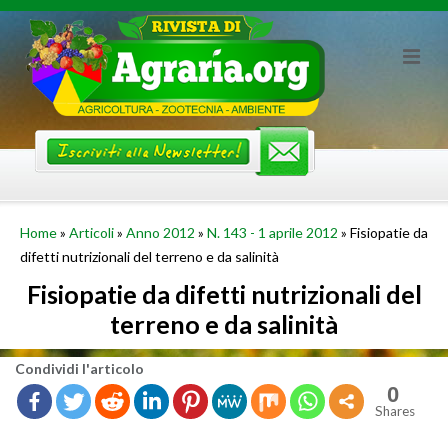
Skip
to
content
Home
»
Articoli
»
Anno 2012
»
N. 143 - 1 aprile 2012
»
Fisiopatie da
difetti nutrizionali del terreno e da salinità
Fisiopatie da difetti nutrizionali del
terreno e da salinità
Con­di­vi­di l'ar­ti­co­lo
0
Shares