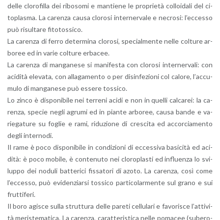
delle clo­ro­fil­la dei ri­bo­so­mi e man­tie­ne le pro­prie­tà col­loi­da­li del ci­
to­pla­sma. La ca­ren­za causa clo­ro­si in­ter­ner­va­le e ne­cro­si: l’ec­ces­so
può ri­sul­ta­re fi­to­tos­si­co.
La ca­ren­za di ferro de­ter­mi­na clo­ro­si, spe­cial­men­te nelle col­tu­re ar­
bo­ree ed in varie col­tu­re er­ba­cee.
La ca­ren­za di man­ga­ne­se si ma­ni­fe­sta con clo­ro­si in­ter­ner­va­li: con
aci­di­tà ele­va­ta, con al­la­ga­men­to o per di­sin­fe­zio­ni col ca­lo­re, l’ac­cu­
mu­lo di man­ga­ne­se può es­se­re tos­si­co.
Lo zinco è di­spo­ni­bi­le nei ter­re­ni acidi e non in quel­li cal­ca­rei: la ca­
ren­za, spe­cie negli agru­mi ed in pian­te ar­bo­ree, causa bande e va­
rie­ga­tu­re su fo­glie e rami, ri­du­zio­ne di cre­sci­ta ed ac­cor­cia­men­to
degli in­ter­no­di.
Il rame è poco di­spo­ni­bi­le in con­di­zio­ni di ec­ces­si­va ba­si­ci­tà ed aci­
di­tà: è poco mo­bi­le, è con­te­nu­to nei clo­ro­pla­sti ed in­fluen­za lo svi­
lup­po dei no­du­li bat­te­ri­ci fis­sa­to­ri di azoto. La ca­ren­za, così come
l’ec­ces­so, può evi­den­ziar­si tos­si­co par­ti­co­lar­men­te sul grano e sui
frut­ti­fe­ri.
Il boro agi­sce sulla strut­tu­ra delle pa­re­ti cel­lu­la­ri e fa­vo­ri­sce l’at­ti­vi­
tà me­ri­ste­ma­ti­ca. La ca­ren­za, ca­rat­te­ri­sti­ca nelle po­ma­cee (su­be­ro­