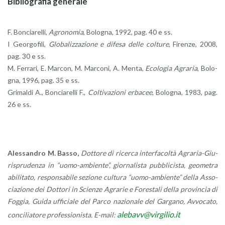
Bi­blio­gra­fia ge­ne­ra­le
F. Bon­cia­rel­li,
Agro­no­mia
, Bo­lo­gna, 1992, pag. 40 e ss.
I Geor­go­fi­li,
Glo­ba­liz­za­zio­ne e di­fe­sa delle col­tu­re
, Fi­ren­ze, 2008,
pag. 30 e ss.
M. Fer­ra­ri, E. Mar­con, M. Mar­co­ni, A. Menta,
Eco­lo­gia Agra­ria
, Bo­lo­
gna, 1996, pag. 35 e ss.
Gri­mal­di A., Bon­cia­rel­li F.,
Col­ti­va­zio­ni er­ba­cee
, Bo­lo­gna, 1983, pag.
26 e ss.
Ales­san­dro M. Basso,
Dot­to­re di ri­cer­ca in­ter­fa­col­tà Agra­ria-Giu­
ri­spru­den­za in “uo­mo-am­bien­te”, gior­na­li­sta pub­bli­ci­sta, geo­me­tra
abi­li­ta­to, re­spon­sa­bi­le se­zio­ne cul­tu­ra “uo­mo-am­bien­te” della As­so­
cia­zio­ne dei Dot­to­ri in Scien­ze Agra­rie e Fo­re­sta­li della pro­vin­cia di
Fog­gia, Guida uf­fi­cia­le del Parco na­zio­na­le del Gar­ga­no, Av­vo­ca­to,
ale­bavv@​virgilio.​it
con­ci­lia­to­re pro­fes­sio­ni­sta. E-mail: