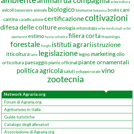
animali da compagnia
arboricoltura
biologico
cani
avicoli
bovini
benessere animale
biomasse
botanica
coltivazioni
certificazione
cantina
caseificazione
difesa delle colture
enologia
entomologia
erbe medicinali
erbe
filiera corta
estimo
spontanee
fauna selvatica
fitopatologia
forestale
istituti agrari
istruzione
funghi
legislazione
marketing
itticoltura
olio
legno
latte
piante ornamentali
paesaggio
orticoltura
piante officinali
vino
politica agricola
saluti
sviluppo rurale
zootecnia
Network Agraria.org
Forum di Agraria.org
Agriturismo in Italia
Guide turistiche
Catalogo degli allevatori
Associazione di Agraria.org