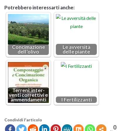
Po­treb­be­ro in­te­res­sar­ti anche:
Con­ci­ma­zio­ne
Le av­ver­si­tà
del­l’o­li­vo
delle pian­te
Ter­re­ni: in­ter­
ven­ti cor­ret­ti­vi e
am­men­da­men­ti
I Fer­ti­liz­zan­ti
Con­di­vi­di l'ar­ti­co­lo
0