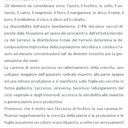
Gli ele­men­ti da con­si­de­ra­re sono: l’a­zo­to, il fo­sfo­ro, lo zolfo, il po­
tas­sio, il cal­cio, il ma­gne­sio, il ferro, il man­ga­ne­se, lo zinco, il rame, il
boro, il mo­lib­de­no, il cloro, il si­li­cio ed il co­bal­to.
La di­spo­ni­bi­li­tà del­l’a­zo­to (me­dia­men­te, 2-4% del peso secco) di­
pen­de dalla fis­sa­zio­ne ad opera dei pro­ca­rio­ti e dal­l’at­ti­vi­tà mi­cro­bi­
ca del ter­re­no: la di­sin­fe­zio­ne to­ta­le del ter­re­no de­ter­mi­na la de­
com­po­si­zio­ne im­prov­vi­sa della po­po­la­zio­ne mi­cro­bi­ca e con­du­ce l’a­
zo­to ad ele­va­te con­cen­tra­zio­ni tali da di­ve­ni­re tos­si­che per la ger­
mi­na­zio­ne dei semi.
La ca­ren­za di azoto pro­vo­ca un ral­len­ta­men­to della cre­sci­ta, uno
svi­lup­po mag­gio­re del­l’ap­pa­ra­to ra­di­ca­le ri­spet­to alla parte epi­gea
ed una mi­no­re pro­du­zio­ne e si ma­ni­fe­sta sulle fo­glie più vec­chie in
forma gial­la­stra. L’ec­ces­so, vi­ce­ver­sa, fa­vo­ri­sce l’al­lun­ga­men­to del
ciclo ve­ge­ta­le e degli in­ter­no­di, ac­cre­sce la sen­si­bi­li­tà alle ma­lat­tie
e ge­ne­ra pian­te poco pro­dut­ti­ve.
Pre­mes­so che è molto raro l’ec­ces­so di fo­sfo­ro, la sua ca­ren­za in­
fluen­za ne­ga­ti­va­men­te la cre­sci­ta della pian­ta e la pro­du­zio­ne e le
fo­glie as­su­mo­no un co­lo­re scu­ro-blua­stro, a volte con ar­ros­sa­men­ti