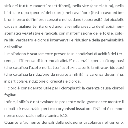
si­tà dei frut­ti e ra­met­ti ro­set­ti­for­mi), nella vite (aci­nel­la­tu­ra), nella
bie­to­la e rapa (ne­cro­si del cuore), nel ca­vol­fio­re (fusto cavo ed im­
bru­ni­men­to del­l’in­fio­re­scen­za) e nel se­da­no (su­be­ro­si­tà dei pic­cio­li),
causa ini­zial­men­te ri­tar­di ed ano­ma­lie nella cre­sci­ta degli apici me­ri­
ste­ma­ti­ci ve­ge­ta­ti­vi e ra­di­ca­li, con mal­for­ma­zio­ne delle fo­glie, co­lo­
re blu-ver­da­stro e clo­ro­si in­ter­ner­va­li e ri­du­zio­ne della ger­mi­na­bi­li­tà
del pol­li­ne.
Il mo­lib­de­no è scar­sa­men­te pre­sen­te in con­di­zio­ni di aci­di­tà del ter­
re­no, a dif­fe­ren­za di ter­re­no al­ca­li­ni. E’ es­sen­zia­le per la ni­tro­ge­na­si
(che ca­ta­liz­za l’a­zo­to nei bat­te­ri azo­to-fis­sa­to­ri), la ni­tra­to-ri­dut­ta­si
(che ca­ta­liz­za la ri­du­zio­ne da ni­tra­to a ni­tri­ti): la ca­ren­za de­ter­mi­na,
in par­ti­co­la­re, ri­du­zio­ne di cre­sci­ta e clo­ro­si.
Il cloro è con­si­de­ra­to utile per i clo­ro­pla­sti: la ca­ren­za causa clo­ro­si
fo­glia­ri.
In­fi­ne, il si­li­cio è no­te­vol­men­te pre­sen­te nelle gra­mi­na­cee men­tre il
co­bal­to è es­sen­zia­le per i mi­cror­ga­ni­smi fis­sa­to­ri di N2 ed è com­po­
nen­te es­sen­zia­le nella vi­ta­mi­na B12.
Quan­to al­l’au­men­to dei sali della so­lu­zio­ne cir­co­lan­te nel ter­re­no,