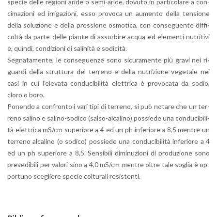
spe­cie delle re­gio­ni aride o se­mi-ari­de, do­vu­to in par­ti­co­la­re a con­
ci­ma­zio­ni ed ir­ri­ga­zio­ni, esso pro­vo­ca un au­men­to della ten­sio­ne
della so­lu­zio­ne e della pres­sio­ne osmo­ti­ca, con con­se­guen­te dif­fi­
col­tà da parte delle pian­te di as­sor­bi­re acqua ed ele­men­ti nu­tri­ti­vi
e, quin­di, con­di­zio­ni di sa­li­ni­tà e so­di­ci­tà.
Se­gna­ta­men­te, le con­se­guen­ze sono si­cu­ra­men­te più gravi nei ri­
guar­di della strut­tu­ra del ter­re­no e della nu­tri­zio­ne ve­ge­ta­le nei
casi in cui l’e­le­va­ta con­du­ci­bi­li­tà elet­tri­ca è pro­vo­ca­ta da sodio,
cloro o boro.
Po­nen­do a con­fron­to i vari tipi di ter­re­no, si può no­ta­re che un ter­
re­no sa­li­no e sa­li­no-so­di­co (sal­so-al­ca­li­no) pos­sie­de una con­du­ci­bi­li­
tà elet­tri­ca mS/cm su­pe­rio­re a 4 ed un ph in­fe­rio­re a 8,5 men­tre un
ter­re­no al­ca­li­no (o so­di­co) pos­sie­de una con­du­ci­bi­li­tà in­fe­rio­re a 4
ed un ph su­pe­rio­re a 8,5. Sen­si­bi­li di­mi­nu­zio­ni di pro­du­zio­ne sono
pre­ve­di­bi­li per va­lo­ri sino a 4,0 mS/cm men­tre oltre tale so­glia è op­
por­tu­no sce­glie­re spe­cie col­tu­ra­li re­si­sten­ti.