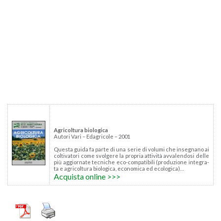
Agri­col­tu­ra bio­lo­g­i­ca
Au­to­ri Vari – Eda­gri­co­le – 2001
Que­sta guida fa parte di una serie di vo­lu­mi che in­se­gna­no ai
col­ti­va­to­ri come svol­ge­re la pro­pria at­ti­vi­tà av­va­len­do­si delle
più ag­gior­na­te tec­ni­che eco-com­pa­ti­bi­li (pro­du­zio­ne in­te­gra­
ta e agri­col­tu­ra bio­lo­g­i­ca, eco­no­mi­ca ed eco­lo­gi­ca)…
Ac­qui­sta on­li­ne >>>