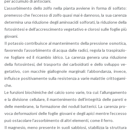
per ac­cu­mu­lo di an­to­cia­ni.
L’as­sor­bi­men­to dello zolfo nella pian­ta av­vie­ne in forma di sol­fa­to:
pre­mes­so che l’ec­ces­so di zolfo quasi mai è dan­no­so, la sua ca­ren­za
de­ter­mi­na una ri­du­zio­ne degli ami­noa­ci­di sol­fo­ra­ti, la ri­du­zio­ne della
fo­to­sin­te­si e del­l’ac­cre­sci­men­to ve­ge­ta­ti­vo e clo­ro­si sulle fo­glie più
gio­va­ni.
Il po­tas­sio con­tri­bui­sce al man­te­ni­men­to della pres­sio­ne osmo­ti­ca,
fa­vo­ren­do l’as­sor­bi­men­to di acqua dalle ra­di­ci, re­go­la la tra­spi­ra­zio­
ne fo­glia­re ed il ri­cam­bio idri­co. La ca­ren­za ge­ne­ra una ri­du­zio­ne
della fo­to­sin­te­si, del tra­spor­to dei car­boi­dra­ti e dello svi­lup­po ve­
ge­ta­ti­vo, con mac­chie gial­lo­gno­le mar­gi­na­li: l’ab­bon­dan­za, in­ve­ce,
in­flui­sce po­si­ti­va­men­te sulla re­si­sten­za a varie ma­lat­tie crit­to­ga­mi­
che.
Le fun­zio­ni bio­chi­mi­che del cal­cio sono varie, tra cui: l’al­lun­ga­men­to
e la di­vi­sio­ne cel­lu­la­re, il man­te­ni­men­to del­l’in­te­gri­tà delle pa­re­ti e
delle mem­bra­ne, la for­ma­zio­ne dei no­du­li bat­te­ri­ci. La ca­ren­za pro­
vo­ca de­for­ma­zio­ni delle fo­glie gio­va­ni e degli apici men­tre l’ec­ces­so
può osta­co­la­re l’as­sor­bi­men­to di altri ele­men­ti, come il ferro.
Il ma­gne­sio, meno pre­sen­te in suoli sab­bio­si, sta­bi­liz­za la strut­tu­ra