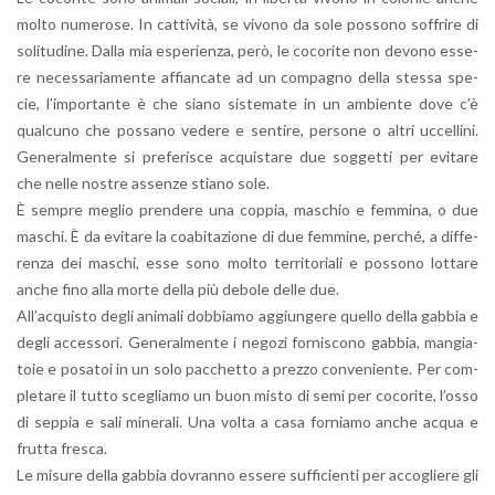
molto nu­me­ro­se. In cat­ti­vi­tà, se vi­vo­no da sole pos­so­no sof­fri­re di
so­li­tu­di­ne. Dalla mia espe­rien­za, però, le co­co­ri­te non de­vo­no es­se­
re ne­ces­sa­ria­men­te af­fian­ca­te ad un com­pa­gno della stes­sa spe­
cie, l’im­por­tan­te è che siano si­ste­ma­te in un am­bien­te dove c’è
qual­cu­no che pos­sa­no ve­de­re e sen­ti­re, per­so­ne o altri uc­cel­li­ni.
Ge­ne­ral­men­te si pre­fe­ri­sce ac­qui­sta­re due sog­get­ti per evi­ta­re
che nelle no­stre as­sen­ze stia­no sole.
È sem­pre me­glio pren­de­re una cop­pia, ma­schio e fem­mi­na, o due
ma­schi. È da evi­ta­re la coa­bi­ta­zio­ne di due fem­mi­ne, per­ché, a dif­fe­
ren­za dei ma­schi, esse sono molto ter­ri­to­ria­li e pos­so­no lot­ta­re
anche fino alla morte della più de­bo­le delle due.
Al­l’ac­qui­sto degli ani­ma­li dob­bia­mo ag­giun­ge­re quel­lo della gab­bia e
degli ac­ces­so­ri. Ge­ne­ral­men­te i ne­go­zi for­ni­sco­no gab­bia, man­gia­
to­ie e po­sa­toi in un solo pac­chet­to a prez­zo con­ve­nien­te. Per com­
ple­ta­re il tutto sce­glia­mo un buon misto di semi per co­co­ri­te, l’os­so
di sep­pia e sali mi­ne­ra­li. Una volta a casa for­nia­mo anche acqua e
frut­ta fre­sca.
Le mi­su­re della gab­bia do­vran­no es­se­re suf­fi­cien­ti per ac­co­glie­re gli