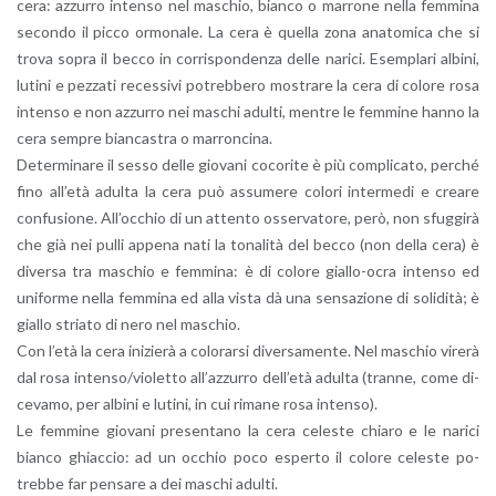
cera: az­zur­ro in­ten­so nel ma­schio, bian­co o mar­ro­ne nella fem­mi­na
se­con­do il picco or­mo­na­le. La cera è quel­la zona ana­to­mi­ca che si
trova sopra il becco in cor­ri­spon­den­za delle na­ri­ci. Esem­pla­ri al­bi­ni,
lu­ti­ni e pez­za­ti re­ces­si­vi po­treb­be­ro mo­stra­re la cera di co­lo­re rosa
in­ten­so e non az­zur­ro nei ma­schi adul­ti, men­tre le fem­mi­ne hanno la
cera sem­pre bian­ca­stra o mar­ron­ci­na.
De­ter­mi­na­re il sesso delle gio­va­ni co­co­ri­te è più com­pli­ca­to, per­ché
fino al­l’e­tà adul­ta la cera può as­su­me­re co­lo­ri in­ter­me­di e crea­re
con­fu­sio­ne. Al­l’oc­chio di un at­ten­to os­ser­va­to­re, però, non sfug­gi­rà
che già nei pulli ap­pe­na nati la to­na­li­tà del becco (non della cera) è
di­ver­sa tra ma­schio e fem­mi­na: è di co­lo­re gial­lo-ocra in­ten­so ed
uni­for­me nella fem­mi­na ed alla vista dà una sen­sa­zio­ne di so­li­di­tà; è
gial­lo stria­to di nero nel ma­schio.
Con l’età la cera ini­zie­rà a co­lo­rar­si di­ver­sa­men­te. Nel ma­schio vi­re­rà
dal rosa in­ten­so/vio­let­to al­l’az­zur­ro del­l’e­tà adul­ta (tran­ne, come di­
ce­va­mo, per al­bi­ni e lu­ti­ni, in cui ri­ma­ne rosa in­ten­so).
Le fem­mi­ne gio­va­ni pre­sen­ta­no la cera ce­le­ste chia­ro e le na­ri­ci
bian­co ghiac­cio: ad un oc­chio poco esper­to il co­lo­re ce­le­ste po­
treb­be far pen­sa­re a dei ma­schi adul­ti.