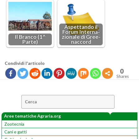
Aspet­tan­do il
Forum In­ter­na­
Il Bran­co (1^
zio­na­le di Gree­
Parte)
nac­cord
Con­di­vi­di l'ar­ti­co­lo
0
Shares
Cerca:
Aree tematiche Agraria.org
Zootecnia
Cani e gatti