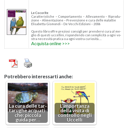
Le Co­co­ri­te
Ca­rat­te­ri­sti­che – Com­por­ta­men­to – Al­le­va­men­to – Ri­pro­du­
zio­ne – Ali­men­ta­zio­ne – Pre­ven­zio­ne e cura delle ma­lat­tie
Eli­sa­bet­ta Gi­smon­di – De Vec­chi Edi­zio­ni – 2006
Que­sto libro offre pre­zio­si con­si­gli per pren­der­vi cura al me­
glio di que­sti uc­cel­li­ni, ri­spon­den­do con sem­pli­ci­tà a ogni vo­
stra ne­ces­si­tà pra­ti­ca o a ogni vo­stra cu­rio­si­tà….
Ac­qui­sta on­li­ne >>>
Po­treb­be­ro in­te­res­sar­ti anche:
La cura delle tar­
L’im­por­tan­za
ta­ru­ghe ac­qua­ti­
della vi­si­ta di
che: pic­co­la
con­trol­lo negli
guida per…
Uc­cel­li