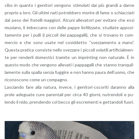
cibo in quan­to i ge­ni­to­ri ven­go­no sti­mo­la­ti dai più gran­di a darne
pro­prio a loro. Gli ul­ti­mi nati po­treb­be­ro mo­ri­re di fame o schiac­cia­ti
dal peso dei fra­tel­li mag­gio­ri. Al­cu­ni al­le­va­to­ri per evi­ta­re che essi
muo­ia­no, li im­bec­ca­no con delle pappe lio­fi­liz­za­te, stu­dia­te ap­po­si­
ta­men­te per i pulli (i pic­co­li dei pap­pa­gal­li), che si tro­va­no in com­
mer­cio e che sono usate nel co­sid­det­to “svez­za­men­to a mano”.
Que­sta pra­ti­ca con­si­ste nello svez­za­re i pic­co­li vo­la­ti­li ar­ti­fi­cial­men­
te per ren­der­li do­me­sti­ci tra­mi­te un im­prin­ting non na­tu­ra­le. È in
que­sto modo che ven­go­no al­le­va­ti i pap­pa­gal­li che stan­no tran­quil­
la­men­te sulla spal­la senza fug­gi­re e non hanno paura del­l’uo­mo, che
ri­co­no­sco­no come un com­pa­gno.
La­scian­do fare alla na­tu­ra, in­ve­ce, i ge­ni­to­ri-co­co­ri­ti da­ran­no alla
prole ade­gua­te cure pa­ren­ta­li per circa 40 gior­ni, nu­tren­do­li e pu­
len­do il nido, pren­den­do col becco gli escre­men­ti e get­tan­do­li fuori.