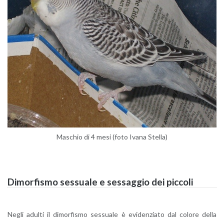
Ma­schio di 4 mesi (foto Ivana Stel­la)
Di­mor­fi­smo ses­sua­le e ses­sag­gio dei pic­co­li
Negli adul­ti il di­mor­fi­smo ses­sua­le è evi­den­zia­to dal co­lo­re della