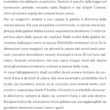
esem­pla­ri che ab­bia­mo ac­qui­sta­to. Que­sto è san­ci­to dalla legge sul
be­nes­se­re ani­ma­le, re­ce­pi­ta dalle Re­gio­ni e dai sin­go­li Co­mu­ni,
oltre ad es­se­re re­go­la del co­mu­ne buon senso.
Per un sog­get­to sin­go­lo o una cop­pia, la gab­bia è al­l’in­cir­ca della
stes­sa mi­su­ra. Per una si­tua­zio­ne con­for­te­vo­le, si cal­co­la che la lun­
ghez­za della gab­bia debba es­se­re equi­va­len­te ad al­me­no 5 volte l’a­
per­tu­ra alare della spe­cie da ospi­ta­re. Nella scel­ta della gab­bia do­
vrem­mo in­di­riz­zar­ci verso la mi­su­ra 80­x50­x40 cen­ti­me­tri circa. Se le
di­men­sio­ni sono mag­gio­ri, ne gio­ve­rà la sa­lu­te dei no­stri amici pen­
nu­ti. I po­sa­toi do­vreb­be­ro es­se­re si­ste­ma­ti a circa 30 cm l’uno dal­
l’al­tro, fa­cen­do at­ten­zio­ne che non siano trop­po vi­ci­ni alle sbar­re
dove gli ani­ma­li po­treb­be­ro ro­vi­na­re le penne della coda.
In casa l’al­log­gia­men­to degli uc­cel­li­ni dovrà es­se­re lon­ta­no da cor­
ren­ti d’a­ria e da fonti di ca­lo­re. Nei mesi in­ver­na­li è pre­fe­ri­bi­le che il
lo­ca­le sia ri­scal­da­to, anche se le co­co­ri­te sono ani­ma­li molto re­si­
sten­ti e sop­por­ta­no bene il fred­do. D’e­sta­te è pre­fe­ri­bi­le si­ste­mar­
le al­l’e­ster­no, sem­pre al ri­pa­ro da cor­ren­ti d’a­ria e dal sole di­ret­to.
Bi­so­gna inol­tre far at­ten­zio­ne che la gab­bia non sia rag­giun­gi­bi­le da
pre­da­to­ri do­me­sti­ci come i cani o i gatti.