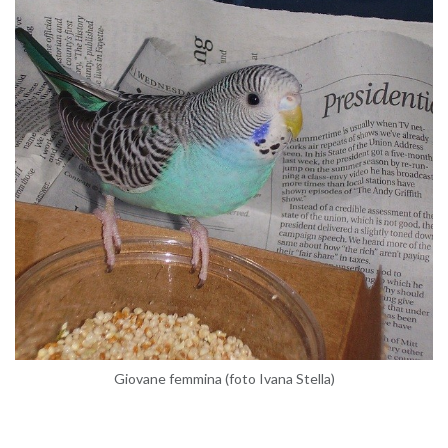
Gio­va­ne fem­mi­na (foto Ivana Stel­la)