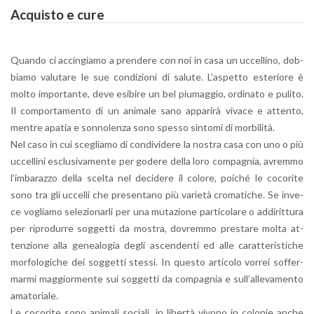
Ac­qui­sto e cure
Quan­do ci ac­cin­gia­mo a pren­de­re con noi in casa un uc­cel­li­no, dob­
bia­mo va­lu­ta­re le sue con­di­zio­ni di sa­lu­te. L’a­spet­to este­rio­re è
molto im­por­tan­te, deve esi­bi­re un bel piu­mag­gio, or­di­na­to e pu­li­to.
Il com­por­ta­men­to di un ani­ma­le sano ap­pa­ri­rà vi­va­ce e at­ten­to,
men­tre apa­tia e son­no­len­za sono spes­so sin­to­mi di mor­bi­li­tà.
Nel caso in cui sce­glia­mo di con­di­vi­de­re la no­stra casa con uno o più
uc­cel­li­ni esclu­si­va­men­te per go­de­re della loro com­pa­gnia, avrem­mo
l’im­ba­raz­zo della scel­ta nel de­ci­de­re il co­lo­re, poi­ché le co­co­ri­te
sono tra gli uc­cel­li che pre­sen­ta­no più va­rie­tà cro­ma­ti­che. Se in­ve­
ce vo­glia­mo se­le­zio­nar­li per una mu­ta­zio­ne par­ti­co­la­re o ad­di­rit­tu­ra
per ri­pro­dur­re sog­get­ti da mo­stra, do­vrem­mo pre­sta­re molta at­
ten­zio­ne alla ge­nea­lo­gia degli ascen­den­ti ed alle ca­rat­te­ri­sti­che
mor­fo­lo­gi­che dei sog­get­ti stes­si. In que­sto ar­ti­co­lo vor­rei sof­fer­
mar­mi mag­gior­men­te sui sog­get­ti da com­pa­gnia e sul­l’al­le­va­men­to
ama­to­ria­le.
Le co­co­ri­te sono ani­ma­li so­cia­li, in li­ber­tà vi­vo­no in co­lo­nie anche