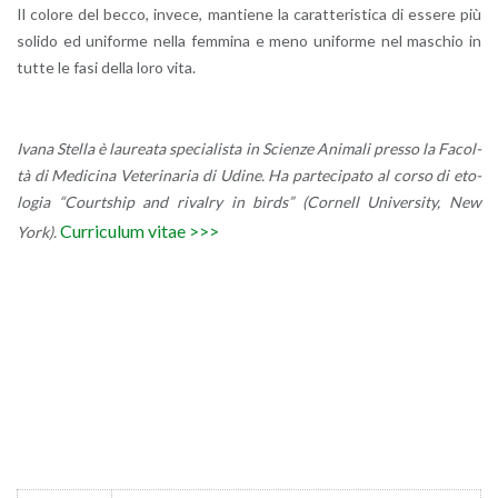
Il co­lo­re del becco, in­ve­ce, man­tie­ne la ca­rat­te­ri­sti­ca di es­se­re più
so­li­do ed uni­for­me nella fem­mi­na e meno uni­for­me nel ma­schio in
tutte le fasi della loro vita.
Ivana Stel­la è lau­rea­ta spe­cia­li­sta in Scien­ze Ani­ma­li pres­so la Fa­col­
tà di Me­di­ci­na Ve­te­ri­na­ria di Udine. Ha par­te­ci­pa­to al corso di eto­
lo­gia “Courts­hip and ri­val­ry in birds” (Cor­nell Uni­ver­si­ty, New
Cur­ri­cu­lum vitae >>>
York).