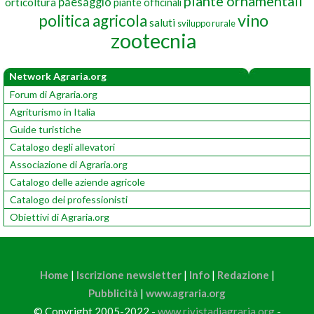
piante ornamentali
paesaggio
orticoltura
piante officinali
vino
politica agricola
saluti
sviluppo rurale
zootecnia
Network Agraria.org
Forum di Agraria.org
Agriturismo in Italia
Guide turistiche
Catalogo degli allevatori
Associazione di Agraria.org
Catalogo delle aziende agricole
Catalogo dei professionisti
Obiettivi di Agraria.org
Home
|
Iscrizione newsletter
|
Info
|
Redazione
|
Pubblicità
|
www.agraria.org
© Copyright 2005-2022 -
www.rivistadiagraria.org
-