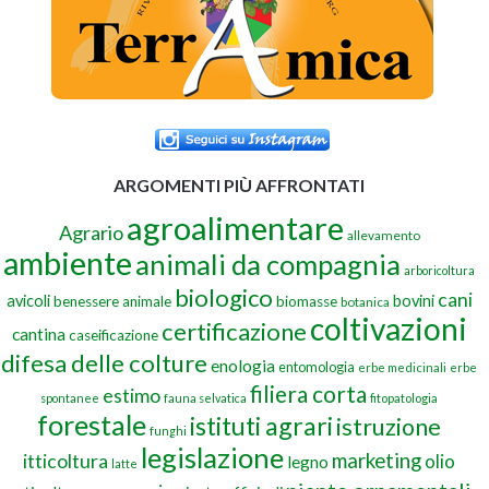
ARGOMENTI PIÙ AFFRONTATI
agroalimentare
Agrario
allevamento
ambiente
animali da compagnia
arboricoltura
biologico
cani
avicoli
bovini
benessere animale
biomasse
botanica
coltivazioni
certificazione
cantina
caseificazione
difesa delle colture
enologia
entomologia
erbe medicinali
erbe
filiera corta
estimo
spontanee
fauna selvatica
fitopatologia
forestale
istituti agrari
istruzione
funghi
legislazione
marketing
itticoltura
olio
legno
latte