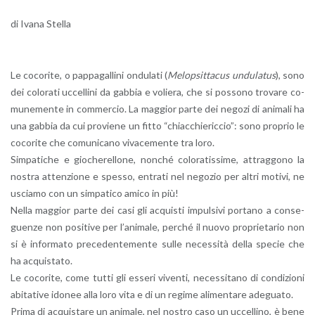
di Ivana Stel­la
Le co­co­ri­te, o pap­pa­gal­li­ni on­du­la­ti (
Me­lop­sit­ta­cus un­du­la­tus
), sono
dei co­lo­ra­ti uc­cel­li­ni da gab­bia e vo­lie­ra, che si pos­so­no tro­va­re co­
mu­ne­men­te in com­mer­cio. La mag­gior parte dei ne­go­zi di ani­ma­li ha
una gab­bia da cui pro­vie­ne un fitto “chiac­chie­ric­cio”: sono pro­prio le
co­co­ri­te che co­mu­ni­ca­no vi­va­ce­men­te tra loro.
Sim­pa­ti­che e gio­che­rel­lo­ne, non­ché co­lo­ra­tis­si­me, at­trag­go­no la
no­stra at­ten­zio­ne e spes­so, en­tra­ti nel ne­go­zio per altri mo­ti­vi, ne
uscia­mo con un sim­pa­ti­co amico in più!
Nella mag­gior parte dei casi gli ac­qui­sti im­pul­si­vi por­ta­no a con­se­
guen­ze non po­si­ti­ve per l’a­ni­ma­le, per­ché il nuovo pro­prie­ta­rio non
si è in­for­ma­to pre­ce­den­te­men­te sulle ne­ces­si­tà della spe­cie che
ha ac­qui­sta­to.
Le co­co­ri­te, come tutti gli es­se­ri vi­ven­ti, ne­ces­si­ta­no di con­di­zio­ni
abi­ta­ti­ve ido­nee alla loro vita e di un re­gi­me ali­men­ta­re ade­gua­to.
Prima di ac­qui­sta­re un ani­ma­le, nel no­stro caso un uc­cel­li­no, è bene