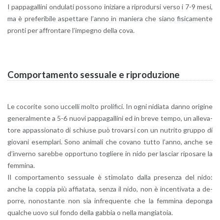
I pap­pa­gal­li­ni on­du­la­ti pos­so­no ini­zia­re a ri­pro­dur­si verso i 7-9 mesi,
ma è pre­fe­ri­bi­le aspet­ta­re l’an­no in ma­nie­ra che siano fi­si­ca­men­te
pron­ti per af­fron­ta­re l’im­pe­gno della cova.
Com­por­ta­men­to ses­sua­le e ri­pro­du­zio­ne
Le co­co­ri­te sono uc­cel­li molto pro­li­fi­ci. In ogni ni­dia­ta danno ori­gi­ne
ge­ne­ral­men­te a 5-6 nuovi pap­pa­gal­li­ni ed in breve tempo, un al­le­va­
to­re ap­pas­sio­na­to di schiu­se può tro­var­si con un nu­tri­to grup­po di
gio­va­ni esem­pla­ri. Sono ani­ma­li che co­va­no tutto l’an­no, anche se
d’in­ver­no sa­reb­be op­por­tu­no to­glie­re in nido per la­sciar ri­po­sa­re la
fem­mi­na.
Il com­por­ta­men­to ses­sua­le è sti­mo­la­to dalla pre­sen­za del nido:
anche la cop­pia più af­fia­ta­ta, senza il nido, non è in­cen­ti­va­ta a de­
por­re, no­no­stan­te non sia in­fre­quen­te che la fem­mi­na de­pon­ga
qual­che uovo sul fondo della gab­bia o nella man­gia­to­ia.