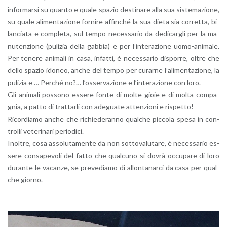
in­for­mar­si su quan­to e quale spa­zio de­sti­na­re alla sua si­ste­ma­zio­ne,
su quale ali­men­ta­zio­ne for­ni­re af­fin­ché la sua dieta sia cor­ret­ta, bi­
lan­cia­ta e com­ple­ta, sul tempo ne­ces­sa­rio da de­di­car­gli per la ma­
nu­ten­zio­ne (pu­li­zia della gab­bia) e per l’in­te­ra­zio­ne uo­mo-ani­ma­le.
Per te­ne­re ani­ma­li in casa, in­fat­ti, è ne­ces­sa­rio di­spor­re, oltre che
dello spa­zio ido­neo, anche del tempo per cu­rar­ne l’a­li­men­ta­zio­ne, la
pu­li­zia e … Per­ché no?… l’os­ser­va­zio­ne e l’in­te­ra­zio­ne con loro.
Gli ani­ma­li pos­so­no es­se­re fonte di molte gioie e di molta com­pa­
gnia, a patto di trat­tar­li con ade­gua­te at­ten­zio­ni e ri­spet­to!
Ri­cor­dia­mo anche che ri­chie­de­ran­no qual­che pic­co­la spesa in con­
trol­li ve­te­ri­na­ri pe­rio­di­ci.
Inol­tre, cosa as­so­lu­ta­men­te da non sot­to­va­lu­ta­re, è ne­ces­sa­rio es­
se­re con­sa­pe­vo­li del fatto che qual­cu­no si dovrà oc­cu­pa­re di loro
du­ran­te le va­can­ze, se pre­ve­dia­mo di al­lon­ta­nar­ci da casa per qual­
che gior­no.