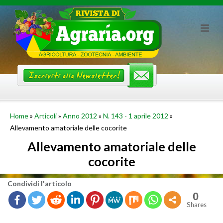
Skip
to
content
Home
»
Articoli
»
Anno 2012
»
N. 143 - 1 aprile 2012
»
Allevamento amatoriale delle cocorite
Allevamento amatoriale delle
cocorite
Con­di­vi­di l'ar­ti­co­lo
0
Shares