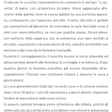
Il nido per le co­co­ri­te co­mu­ne­men­te in com­mer­cio è del tipo “a cas­
set­ta”, di legno, con un’a­per­tu­ra cir­co­la­re. Viene ag­gan­cia­to al­l’e­
ster­no della gab­bia, dove la stes­sa gab­bia ha una por­ti­ci­na ap­po­si­
ta, com­ba­cian­te con l’a­per­tu­ra del nido. Il tetto del nido è apri­bi­le
per per­met­te­re al­l’al­le­va­to­re di con­trol­la­re le varie fasi della cova. Il
nido non viene im­bot­ti­to, se non per qual­che piuma. Al­cu­ni al­le­va­
to­ri met­to­no della se­ga­tu­ra, ma, se pol­ve­ro­sa, può dare fa­sti­dio ai
pic­co­li­ni, so­prat­tut­to nei primi gior­ni di vita, quin­di è pre­fe­ri­bi­le non
met­te­re nulla e la­sciar le fem­mi­ne tran­quil­le.
Du­ran­te il cor­teg­gia­men­to, il ma­schio muove la testa al­zan­do­la ed
ab­bas­san­do­la da­van­ti alla fem­mi­na, la cor­teg­gia e la im­bec­ca. Dopo
qual­che gior­no, la fem­mi­na po­treb­be già es­se­re di­spo­ni­bi­le al­l’ac­
cop­pia­men­to. Pas­sa­ta una set­ti­ma­na ini­zie­rà a de­por­re le uova a
gior­ni al­ter­ni.
La cova ge­ne­ral­men­te ini­zia dal se­con­do uovo e la schiu­sa av­vie­ne
dopo circa 18 gior­ni. I pic­co­li na­sce­ran­no a gior­ni al­ter­ni, se­guen­do
l’or­di­ne di de­po­si­zio­ne delle uova stes­se.
In que­sto pe­rio­do bi­so­gna porre at­ten­zio­ne alla ni­dia­ta, poi­ché gli
ul­ti­mi nati, più pic­co­li dei primi, po­treb­be­ro non ri­ce­ve­re ab­ba­stan­za