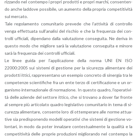
riz­zan­do nel con­tem­po i pro­pri pro­dot­ti e pro­pri mar­chi, con­sen­ten­
do anche lad­do­ve pos­si­bi­le, un au­men­to della pro­pria com­pe­ti­ti­vi­tà
sul mer­ca­to.
Tale re­go­la­men­to co­mu­ni­ta­rio pre­ve­de che l’at­ti­vi­tà di con­trol­lo
venga ef­fet­tua­ta sul­l’a­na­li­si del ri­schio e che la fre­quen­za dei con­
trol­li uf­fi­cia­li, di­pen­da­no dalla va­lu­ta­zio­ne con­se­gui­ta. Ne de­ri­va in
que­sto modo che mi­glio­re sarà la va­lu­ta­zio­ne con­se­gui­ta e mi­no­re
sarà la fre­quen­za dei con­trol­li uf­fi­cia­li.
Le linee guida per l’ap­pli­ca­zio­ne della norma UNI EN ISO
22000:2005 sui si­ste­mi di ge­stio­ne per la si­cu­rez­za ali­men­ta­re dei
pro­dot­ti it­ti­ci, rap­pre­sen­ta­no un esem­pio con­cre­to di si­ner­gia tra le
com­pe­ten­ze scien­ti­fi­che fra un ente terzo di cer­ti­fi­ca­zio­ne e un or­
ga­ni­smo in­ter­na­zio­na­le di nor­ma­zio­ne. In que­sto qua­dro, l’o­pe­ra­ti­vi­
tà delle azien­de del set­to­re it­ti­co, che si tro­va­no a dover far fron­te
al sem­pre più ar­ti­co­la­to qua­dro le­gi­sla­ti­vo co­mu­ni­ta­rio in tema di si­
cu­rez­za ali­men­ta­re, con­sen­te loro di ot­tem­pe­ra­re alle norme at­tua­
ti­ve sia pre­di­spo­nen­do mo­del­li ope­ra­ti­vi che si­ste­mi di ge­stio­ne vo­
lon­ta­ri, in modo da poter in­nal­za­re con­te­stual­men­te la qua­li­tà e la
com­pe­ti­ti­vi­tà delle pro­prie pro­du­zio­ni mi­glio­ran­do nel con­tem­po la