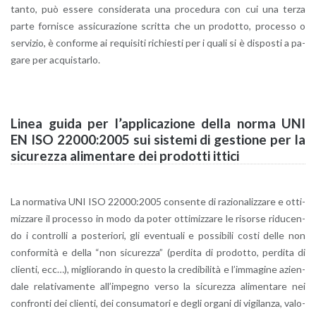
tan­to, può es­se­re con­si­de­ra­ta una pro­ce­du­ra con cui una terza
parte for­ni­sce as­si­cu­ra­zio­ne scrit­ta che un pro­dot­to, pro­ces­so o
ser­vi­zio, è con­for­me ai re­qui­si­ti ri­chie­sti per i quali si è di­spo­sti a pa­
ga­re per ac­qui­star­lo.
Linea guida per l’ap­pli­ca­zio­ne della norma UNI
EN ISO 22000:2005 sui si­ste­mi di ge­stio­ne per la
si­cu­rez­za ali­men­ta­re dei pro­dot­ti it­ti­ci
La nor­ma­ti­va UNI ISO 22000:2005 con­sen­te di ra­zio­na­liz­za­re e ot­ti­
miz­za­re il pro­ces­so in modo da poter ot­ti­miz­za­re le ri­sor­se ri­du­cen­
do i con­trol­li a po­ste­rio­ri, gli even­tua­li e pos­si­bi­li costi delle non
con­for­mi­tà e della “non si­cu­rez­za” (per­di­ta di pro­dot­to, per­di­ta di
clien­ti, ecc…), mi­glio­ran­do in que­sto la cre­di­bi­li­tà e l’im­ma­gi­ne azien­
da­le re­la­ti­va­men­te al­l’im­pe­gno verso la si­cu­rez­za ali­men­ta­re nei
con­fron­ti dei clien­ti, dei con­su­ma­to­ri e degli or­ga­ni di vi­gi­lan­za, va­lo­