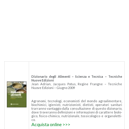
Di­zio­na­rio degli Ali­men­ti – Scien­za e Tec­ni­ca – Tec­ni­che
Nuove Edi­zio­ni
Jean Adrian, Jac­ques Potus, Re­gi­ne Frang­ne – Tec­ni­che
Nuove Edi­zio­ni – Giu­gno 2009
Agro­no­mi, tec­no­lo­gi, eco­no­mi­sti del mondo agroa­li­men­ta­re,
bio­chi­mi­ci, igie­ni­sti, nu­tri­zio­ni­sti, die­ti­sti, ope­ra­to­ri sa­ni­ta­ri
trar­ran­no van­tag­gio dalla con­sul­ta­zio­ne di que­sto di­zio­na­rio,
dove tro­ve­ran­no de­fi­ni­zio­ni e in­for­ma­zio­ni di ca­rat­te­re bio­lo­
g­i­co, fi­si­co-chi­mi­co, nu­tri­zio­na­le, tos­si­co­lo­gi­co e or­ga­no­let­ti­
co.
Ac­qui­sta on­li­ne >>>