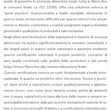
quel­lo di ga­ran­ti­re la si­cu­rez­za ali­men­ta­re lungo tutta la fi­lie­ra, fino
al con­su­mo fi­na­le. La ISO 22000, offre una so­lu­zio­ne uni­vo­ca di
“good prac­ti­ce”, ri­co­no­scen­do­la a li­vel­lo mon­dia­le, eli­mi­nan­do in
que­sto modo, anche molte dif­fi­col­tà per quei pro­dut­to­ri che at­tual­
men­te si de­vo­no con­for­ma­re a sva­ria­ti pro­gram­mi le­ga­ti a mo­da­li­tà
ge­stio­na­li e qua­li­ta­ti­ve ri­con­du­ci­bi­li a tale nor­ma­ti­va.
Negli ul­ti­mi anni l’e­vo­lu­zio­ne della le­gi­sla­zio­ne in ma­te­ria di scu­rez­za
ali­men­ta­re, ha mu­ta­to si­gni­fi­ca­ti­va­men­te lo sce­na­rio co­mu­ni­ta­rio e
dei sin­go­li paesi, in que­sto modo va­lo­riz­za­re e ga­ran­ti­re me­dian­te
que­ste cer­ti­fi­ca­zio­ni vo­lon­ta­rie il pro­prio pro­dot­to, con­sen­te di
dare quel­la con­ti­nui­tà sulla qua­li­tà delle pro­du­zio­ni e dei ser­vi­zi
lungo l’in­te­ra fi­lie­ra fino alla com­mer­cia­liz­za­zio­ne fi­na­le.
Que­sta cer­ti­fi­ca­zio­ne ri­ve­ste un ruolo fon­da­men­ta­le a li­vel­lo in­ter­
na­zio­na­le, in quan­to un pro­dot­to oltre che es­se­re “buono e gu­sto­
so” deve anche e so­prat­tut­to es­se­re qua­li­ta­ti­va­men­te e igie­ni­ca­
men­te si­cu­ro; così come si­cu­ri de­vo­no es­se­re anche gli am­bien­ti
ove si opera, so­prat­tut­to in base alla luce delle nuove e pe­san­ti re­
spon­sa­bi­li­tà in­tro­dot­te dalla più re­cen­te nor­ma­ti­va in ma­te­ria di sa­
lu­te e si­cu­rez­za nei luo­ghi di la­vo­ro. La cer­ti­fi­ca­zio­ne vo­lon­ta­ria per­