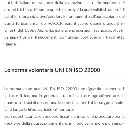
dut­to­ri ita­lia­ni del set­to­re della la­vo­ra­zio­ne e tra­sfor­ma­zio­ne dei
pro­dot­ti it­ti­ci, uti­liz­zan­do que­ste linee guida quali va­li­di stru­men­ti di
ca­rat­te­re or­ga­niz­za­ti­vo/ge­stio­na­le, uni­ta­men­te al­l’ap­pli­ca­zio­ne dei
punti fon­da­men­ta­li del­l’HAC­CP, ga­ran­ti­sco­no que­gli stan­dard ri­
chie­sti del
Codex Ali­men­ta­rius
e alle pre­scri­zio­ni tec­ni­co/ap­pli­ca­ti­
ve im­par­ti­te dai Re­go­la­men­ti Co­mu­ni­ta­ri co­sti­tuen­ti il Pac­chet­to
Igie­ne.
Lo norma vo­lon­ta­ria UNI EN ISO 22000
La norma vo­lon­ta­ria UNI EN ISO 22000 non ri­guar­da so­la­men­te il
set­to­re it­ti­co, ma in ge­ne­ra­le tutto il set­to­re agroa­li­men­ta­re, in
quan­to trat­ta­si di una nor­ma­ti­va spe­ci­fi­ca per tutti i sog­get­ti coin­
vol­ti lungo la fi­lie­ra agri­co­lo-ali­men­ta­re.
Con que­sti stan­dard ven­go­no fis­sa­ti i prin­ci­pi e le pro­ce­du­re per la
ge­stio­ne della si­cu­rez­za ali­men­ta­re, in modo da ren­de­re più sem­pli­