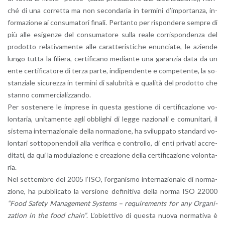
ché di una cor­ret­ta ma non se­con­da­ria in ter­mi­ni d’im­por­tan­za, in­
for­ma­zio­ne ai con­su­ma­to­ri fi­na­li. Per­tan­to per ri­spon­de­re sem­pre di
più alle esi­gen­ze del con­su­ma­to­re sulla reale cor­ri­spon­den­za del
pro­dot­to re­la­ti­va­men­te alle ca­rat­te­ri­sti­che enun­cia­te, le azien­de
lungo tutta la fi­lie­ra, cer­ti­fi­ca­no me­dian­te una ga­ran­zia data da un
ente cer­ti­fi­ca­to­re di terza parte, in­di­pen­den­te e com­pe­ten­te, la so­
stan­zia­le si­cu­rez­za in ter­mi­ni di sa­lu­bri­tà e qua­li­tà del pro­dot­to che
stan­no com­mer­cia­liz­zan­do.
Per so­ste­ne­re le im­pre­se in que­sta ge­stio­ne di cer­ti­fi­ca­zio­ne vo­
lon­ta­ria, uni­ta­men­te agli ob­bli­ghi di legge na­zio­na­li e co­mu­ni­ta­ri, il
si­ste­ma in­ter­na­zio­na­le della nor­ma­zio­ne, ha svi­lup­pa­to stan­dard vo­
lon­ta­ri sot­to­po­nen­do­li alla ve­ri­fi­ca e con­trol­lo, di enti pri­va­ti ac­cre­
di­ta­ti, da qui la mo­du­la­zio­ne e crea­zio­ne della cer­ti­fi­ca­zio­ne vo­lon­ta­
ria.
Nel set­tem­bre del 2005 l’ISO, l’or­ga­ni­smo in­ter­na­zio­na­le di nor­ma­
zio­ne, ha pub­bli­ca­to la ver­sio­ne de­fi­ni­ti­va della norma ISO 22000
“Food Sa­fe­ty Ma­na­ge­ment Sy­stems – re­qui­re­men­ts for any Or­ga­ni­
za­tion in the food chain”
. L’o­biet­ti­vo di que­sta nuova nor­ma­ti­va è