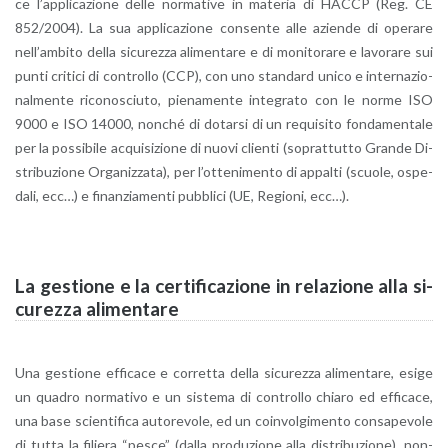
ce l’ap­pli­ca­zio­ne delle nor­ma­ti­ve in ma­te­ria di HACCP (Reg. CE
852/2004). La sua ap­pli­ca­zio­ne con­sen­te alle azien­de di ope­ra­re
nel­l’am­bi­to della si­cu­rez­za ali­men­ta­re e di mo­ni­to­ra­re e la­vo­ra­re sui
punti cri­ti­ci di con­trol­lo (CCP), con uno stan­dard unico e in­ter­na­zio­
nal­men­te ri­co­no­sciu­to, pie­na­men­te in­te­gra­to con le norme ISO
9000 e ISO 14000, non­ché di do­tar­si di un re­qui­si­to fon­da­men­ta­le
per la pos­si­bi­le ac­qui­si­zio­ne di nuovi clien­ti (so­prat­tut­to Gran­de Di­
stri­bu­zio­ne Or­ga­niz­za­ta), per l’ot­te­ni­men­to di ap­pal­ti (scuo­le, ospe­
da­li, ecc…) e fi­nan­zia­men­ti pub­bli­ci (UE, Re­gio­ni, ecc…).
La ge­stio­ne e la cer­ti­fi­ca­zio­ne in re­la­zio­ne alla si­
cu­rez­za ali­men­ta­re
Una ge­stio­ne ef­fi­ca­ce e cor­ret­ta della si­cu­rez­za ali­men­ta­re, esige
un qua­dro nor­ma­ti­vo e un si­ste­ma di con­trol­lo chia­ro ed ef­fi­ca­ce,
una base scien­ti­fi­ca au­to­re­vo­le, ed un coin­vol­gi­men­to con­sa­pe­vo­le
di tutta la fi­lie­ra “pesce” (dalla pro­du­zio­ne alla di­stri­bu­zio­ne), non­