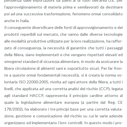
pen­den­za dalle im­por­ta­zio­ni da paesi al di fuori del­l’a­rea U.E. per
l’ap­prov­vi­gio­na­men­to di ma­te­ria prima e se­mi­la­vo­ra­ti da de­sti­na­re
poi ad una suc­ces­si­va tra­sfor­ma­zio­ne, fe­no­me­no ormai con­so­li­da­to
anche in Ita­lia.
Il con­se­guen­te di­ver­si­fi­ca­re delle fonti di ap­prov­vi­gio­na­men­to e dei
pro­dot­ti re­pe­ri­bi­li sul mer­ca­to, che vanno dalle di­ver­se tec­no­lo­gie
alle mo­da­li­tà pro­dut­ti­ve uti­liz­za­te per la loro rea­liz­za­zio­ne, ha raf­for­
za­to di con­se­guen­za, la ne­ces­si­tà di ga­ran­ti­re che tutti i pas­sag­gi
della fi­lie­ra, siano im­ple­men­ta­ti e che ven­ga­no ri­spet­ta­ti ele­va­ti ed
omo­ge­nei stan­dard di si­cu­rez­za ali­men­ta­re, in modo da as­si­cu­ra­re la
li­be­ra cir­co­la­zio­ne di ali­men­ti sani e so­prat­tut­to si­cu­ri. Per far fron­
te a que­ste ormai fon­da­men­ta­li ne­ces­si­tà, si è crea­ta la norma vo­
lon­ta­ria ISO 22000:2005, ri­vol­ta ad ogni at­to­re della fi­lie­ra, a tutti i
li­vel­li, che ap­pli­ca­ta ad una cor­ret­ta ana­li­si del ri­schio (CCP), le­ga­ta
agli stan­dard HACCP, rap­pre­sen­ta il prin­ci­pio car­di­ne at­tor­no al
quale la le­gi­sla­zio­ne ali­men­ta­re eu­ro­pea (a par­ti­re dal Reg. CE
178/2002), ha ela­bo­ra­to i tre prin­ci­pi base per una cor­ret­ta va­lu­ta­
zio­ne, ge­stio­ne e co­mu­ni­ca­zio­ne del ri­schio su cui le varie azien­de
or­ga­niz­za­no ed im­ple­men­ta­no i loro con­trol­li. In que­sto modo i pro­