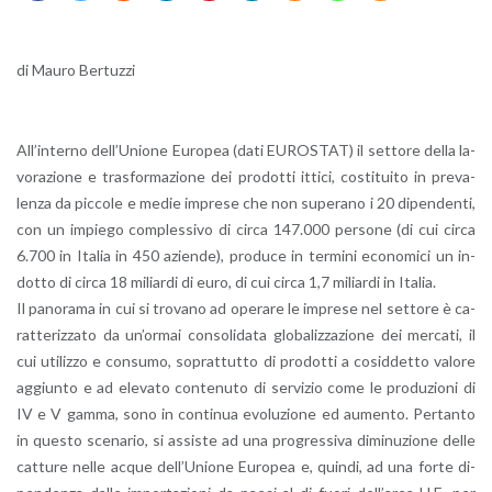
di Mauro Ber­tuz­zi
Al­l’in­ter­no del­l’U­nio­ne Eu­ro­pea (dati EU­RO­STAT) il set­to­re della la­
vo­ra­zio­ne e tra­sfor­ma­zio­ne dei pro­dot­ti it­ti­ci, co­sti­tui­to in pre­va­
len­za da pic­co­le e medie im­pre­se che non su­pe­ra­no i 20 di­pen­den­ti,
con un im­pie­go com­ples­si­vo di circa 147.000 per­so­ne (di cui circa
6.700 in Ita­lia in 450 azien­de), pro­du­ce in ter­mi­ni eco­no­mi­ci un in­
dot­to di circa 18 mi­liar­di di euro, di cui circa 1,7 mi­liar­di in Ita­lia.
Il pa­no­ra­ma in cui si tro­va­no ad ope­ra­re le im­pre­se nel set­to­re è ca­
rat­te­riz­za­to da un’or­mai con­so­li­da­ta glo­ba­liz­za­zio­ne dei mer­ca­ti, il
cui uti­liz­zo e con­su­mo, so­prat­tut­to di pro­dot­ti a co­sid­det­to va­lo­re
ag­giun­to e ad ele­va­to con­te­nu­to di ser­vi­zio come le pro­du­zio­ni di
IV e V gamma, sono in con­ti­nua evo­lu­zio­ne ed au­men­to. Per­tan­to
in que­sto sce­na­rio, si as­si­ste ad una pro­gres­si­va di­mi­nu­zio­ne delle
cat­tu­re nelle acque del­l’U­nio­ne Eu­ro­pea e, quin­di, ad una forte di­