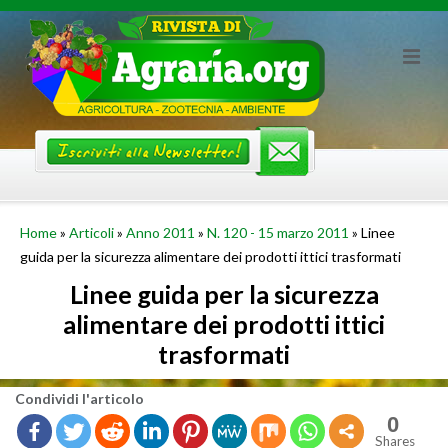
Skip
to
content
Home
»
Articoli
»
Anno 2011
»
N. 120 - 15 marzo 2011
»
Linee
guida per la sicurezza alimentare dei prodotti ittici trasformati
Linee guida per la sicurezza
alimentare dei prodotti ittici
trasformati
Con­di­vi­di l'ar­ti­co­lo
0
Shares