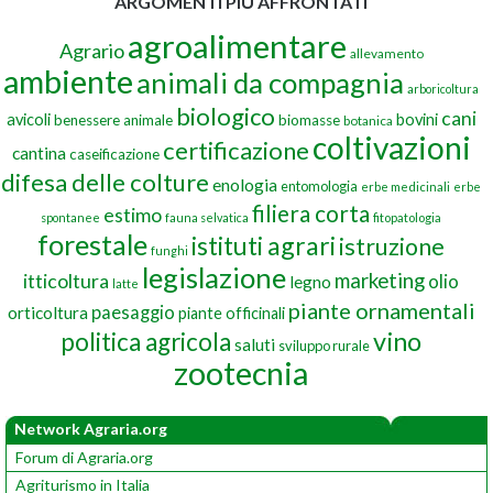
ARGOMENTI PIÙ AFFRONTATI
agroalimentare
Agrario
allevamento
ambiente
animali da compagnia
arboricoltura
biologico
cani
avicoli
bovini
benessere animale
biomasse
botanica
coltivazioni
certificazione
cantina
caseificazione
difesa delle colture
enologia
entomologia
erbe medicinali
erbe
filiera corta
estimo
spontanee
fauna selvatica
fitopatologia
forestale
istituti agrari
istruzione
funghi
legislazione
marketing
itticoltura
olio
legno
latte
piante ornamentali
paesaggio
orticoltura
piante officinali
vino
politica agricola
saluti
sviluppo rurale
zootecnia
Network Agraria.org
Forum di Agraria.org
Agriturismo in Italia