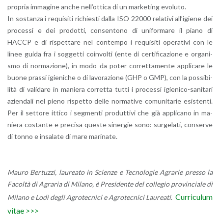
pro­pria im­ma­gi­ne anche nel­l’ot­ti­ca di un mar­ke­ting evo­lu­to.
In so­stan­za i re­qui­si­ti ri­chie­sti dalla ISO 22000 re­la­ti­vi al­l’i­gie­ne dei
pro­ces­si e dei pro­dot­ti, con­sen­to­no di uni­for­ma­re il piano di
HACCP e di ri­spet­ta­re nel con­tem­po i re­qui­si­ti ope­ra­ti­vi con le
linee guida fra i sog­get­ti coin­vol­ti (ente di cer­ti­fi­ca­zio­ne e or­ga­ni­
smo di nor­ma­zio­ne), in modo da poter cor­ret­ta­men­te ap­pli­ca­re le
buone pras­si igie­ni­che o di la­vo­ra­zio­ne (GHP o GMP), con la pos­si­bi­
li­tà di va­li­da­re in ma­nie­ra cor­ret­ta tutti i pro­ces­si igie­ni­co-sa­ni­ta­ri
azien­da­li nel pieno ri­spet­to delle nor­ma­ti­ve co­mu­ni­ta­rie esi­sten­ti.
Per il set­to­re it­ti­co i seg­men­ti pro­dut­ti­vi che già ap­pli­ca­no in ma­
nie­ra co­stan­te e pre­ci­sa que­ste si­ner­gie sono: sur­ge­la­ti, con­ser­ve
di tonno e in­sa­la­te di mare ma­ri­na­te.
Mauro Ber­tuz­zi, lau­rea­to in Scien­ze e Tec­no­lo­gie Agra­rie pres­so la
Fa­col­tà di Agra­ria di Mi­la­no, è Pre­si­den­te del col­le­gio pro­vin­cia­le di
Cur­ri­cu­lum
Mi­la­no e Lodi degli Agro­tec­ni­ci e Agro­tec­ni­ci Lau­rea­ti
.
vitae >>>