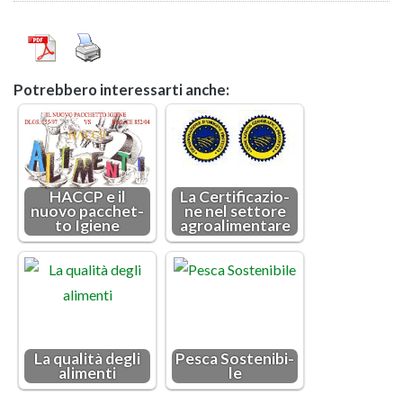
Po­treb­be­ro in­te­res­sar­ti anche:
HACCP e il
La Cer­ti­fi­ca­zio­
nuovo pac­chet­
ne nel set­to­re
to Igie­ne
agroa­li­men­ta­re
La qua­li­tà degli
Pesca So­ste­ni­bi­
ali­men­ti
le