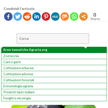
Con­di­vi­di l'ar­ti­co­lo
0
Shares
Cerca:
Aree tematiche Agraria.org
Zootecnia
Cani e gatti
Coltivazioni erbacee
Coltivazioni arboree
Coltivazioni forestali
Entomologia agraria
Prodotti tipici italiani
Funghi e micologia