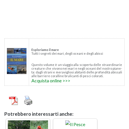
Esplo­ria­mo il mare
Tutti i se­gre­ti dei mari, degli ocea­ni e degli abis­si
Que­sto vo­lu­me è un viag­gio alla sco­per­ta delle straor­di­na­rie
crea­tu­re che vi­vo­no nei mari e negli ocea­ni del no­stro pia­ne­
ta: dagli stra­ni e me­ra­vi­glio­si abi­tan­ti delle pro­fon­di­tà abis­sa­li
alle bar­rie­re co­ral­li­ne bru­li­can­ti di pesci co­lo­ra­ti.
Ac­qui­sta on­li­ne >>>
Po­treb­be­ro in­te­res­sar­ti anche: