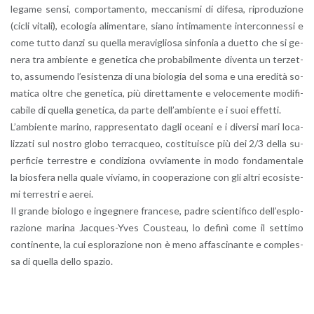
le­ga­me sensi, com­por­ta­men­to, mec­ca­ni­smi di di­fe­sa, ri­pro­du­zio­ne
(cicli vi­ta­li), eco­lo­gia ali­men­ta­re, siano in­ti­ma­men­te in­ter­con­nes­si e
come tutto danzi su quel­la me­ra­vi­glio­sa sin­fo­nia a duet­to che si ge­
ne­ra tra am­bien­te e ge­ne­ti­ca che pro­ba­bil­men­te di­ven­ta un ter­zet­
to, as­su­men­do l’e­si­sten­za di una bio­lo­g­ia del soma e una ere­di­tà so­
ma­ti­ca oltre che ge­ne­ti­ca, più di­ret­ta­men­te e ve­lo­ce­men­te mo­di­fi­
ca­bi­le di quel­la ge­ne­ti­ca, da parte del­l’am­bien­te e i suoi ef­fet­ti.
L’am­bien­te ma­ri­no, rap­pre­sen­ta­to dagli ocea­ni e i di­ver­si mari lo­ca­
liz­za­ti sul no­stro globo ter­rac­queo, co­sti­tui­sce più dei 2/3 della su­
per­fi­cie ter­re­stre e con­di­zio­na ov­via­men­te in modo fon­da­men­ta­le
la bio­sfe­ra nella quale vi­via­mo, in coo­pe­ra­zio­ne con gli altri eco­si­ste­
mi ter­re­stri e aerei.
Il gran­de bio­lo­go e in­ge­gne­re fran­ce­se, padre scien­ti­fi­co del­l’e­splo­
ra­zio­ne ma­ri­na Jac­ques-Yves Cou­steau, lo de­fi­nì come il set­ti­mo
con­ti­nen­te, la cui esplo­ra­zio­ne non è meno af­fa­sci­nan­te e com­ples­
sa di quel­la dello spa­zio.