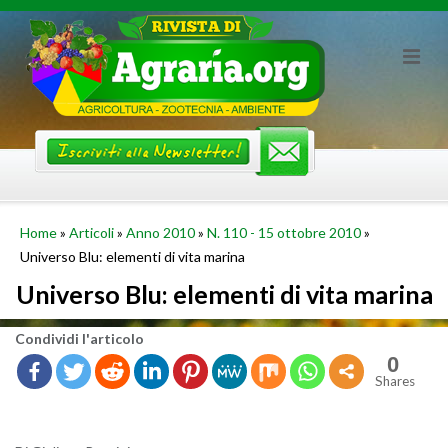
Skip
to
content
Home
»
Articoli
»
Anno 2010
»
N. 110 - 15 ottobre 2010
»
Universo Blu: elementi di vita marina
Universo Blu: elementi di vita marina
Con­di­vi­di l'ar­ti­co­lo
0
Shares