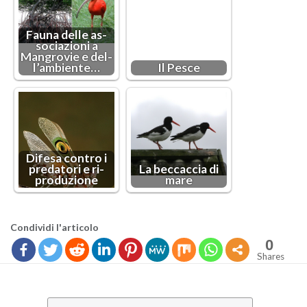
Fauna delle as­
so­cia­zio­ni a
Man­gro­vie e del­
l’am­bien­te…
Il Pesce
Di­fe­sa con­tro i
pre­da­to­ri e ri­
La bec­cac­cia di
pro­du­zio­ne
mare
Con­di­vi­di l'ar­ti­co­lo
0
Shares
Cerca: