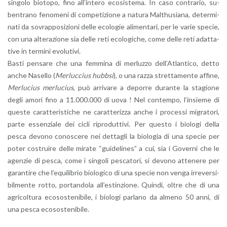
sin­go­lo bio­to­po, fino al­l’in­te­ro eco­si­ste­ma. In caso con­tra­rio, su­
ben­tra­no fe­no­me­ni di com­pe­ti­zio­ne a na­tu­ra Mal­thu­sia­na, de­ter­mi­
na­ti da so­vrap­po­si­zio­ni delle eco­lo­gie ali­men­ta­ri, per le varie spe­cie,
con una al­te­ra­zio­ne sia delle reti eco­lo­gi­che, come delle reti adat­ta­
ti­ve in ter­mi­ni evo­lu­ti­vi.
Basti pen­sa­re che una fem­mi­na di mer­luz­zo del­l’A­tlan­ti­co, detto
anche Na­sel­lo (
Mer­luc­cius hubb­si
), o una razza stret­ta­men­te af­fi­ne,
Mer­lu­cius mer­lu­cius
, può ar­ri­va­re a de­por­re du­ran­te la sta­gio­ne
degli amori fino a 11.000.000 di uova ! Nel con­tem­po, l’in­sie­me di
que­ste ca­rat­te­ri­sti­che ne ca­rat­te­riz­za anche i pro­ces­si mi­gra­to­ri,
parte es­sen­zia­le dei cicli ri­pro­dut­ti­vi. Per que­sto i bio­lo­gi della
pesca de­vo­no co­no­sce­re nei det­ta­gli la bio­lo­g­ia di una spe­cie per
poter co­strui­re delle mi­ra­te “gui­de­li­nes” a cui, sia i Go­ver­ni che le
agen­zie di pesca, come i sin­go­li pe­sca­to­ri, si de­vo­no at­te­ne­re per
ga­ran­ti­re che l’e­qui­li­brio bio­lo­g­i­co di una spe­cie non venga ir­re­ver­si­
bil­men­te rotto, por­tan­do­la al­l’e­stin­zio­ne. Quin­di, oltre che di una
agri­col­tu­ra eco­so­ste­ni­bi­le, i bio­lo­gi par­la­no da al­me­no 50 anni, di
una pesca eco­so­ste­ni­bi­le.