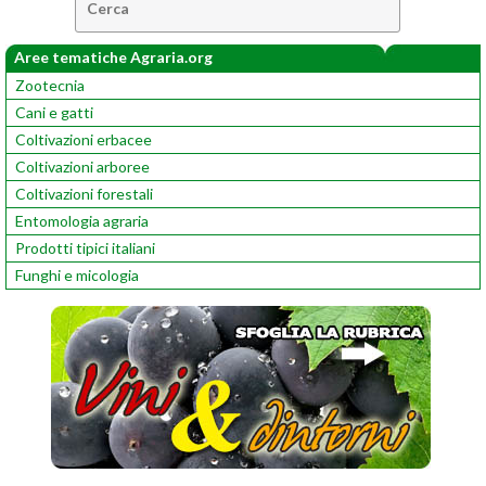
Aree tematiche Agraria.org
Zootecnia
Cani e gatti
Coltivazioni erbacee
Coltivazioni arboree
Coltivazioni forestali
Entomologia agraria
Prodotti tipici italiani
Funghi e micologia