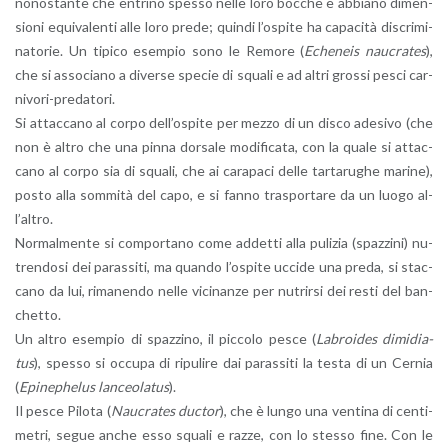
no­no­stan­te che en­tri­no spes­so nelle loro boc­che e ab­bia­no di­men­
sio­ni equi­va­len­ti alle loro prede; quin­di l’o­spi­te ha ca­pa­ci­tà di­scri­mi­
na­to­rie. Un ti­pi­co esem­pio sono le Re­mo­re (
Eche­neis nau­cra­tes
),
che si as­so­cia­no a di­ver­se spe­cie di squa­li e ad altri gros­si pesci car­
ni­vo­ri-pre­da­to­ri.
Si at­tac­ca­no al corpo del­l’o­spi­te per mezzo di un disco ade­si­vo (che
non è altro che una pinna dor­sa­le mo­di­fi­ca­ta, con la quale si at­tac­
ca­no al corpo sia di squa­li, che ai ca­ra­pa­ci delle tar­ta­ru­ghe ma­ri­ne),
posto alla som­mi­tà del capo, e si fanno tra­spor­ta­re da un luogo al­
l’al­tro.
Nor­mal­men­te si com­por­ta­no come ad­det­ti alla pu­li­zia (spaz­zi­ni) nu­
tren­do­si dei pa­ras­si­ti, ma quan­do l’o­spi­te uc­ci­de una preda, si stac­
ca­no da lui, ri­ma­nen­do nelle vi­ci­nan­ze per nu­trir­si dei resti del ban­
chet­to.
Un altro esem­pio di spaz­zi­no, il pic­co­lo pesce (
La­broi­des di­mi­dia­
tus
), spes­so si oc­cu­pa di ri­pu­li­re dai pa­ras­si­ti la testa di un Cer­nia
(
Epi­ne­phe­lus lan­ceo­la­tus
).
Il pesce Pi­lo­ta (
Nau­cra­tes duc­tor
), che è lungo una ven­ti­na di cen­ti­
me­tri, segue anche esso squa­li e razze, con lo stes­so fine. Con le