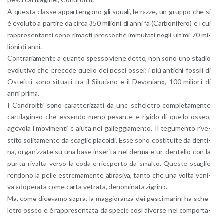
A que­sta clas­se ap­par­ten­go­no gli squa­li, le razze, un grup­po che si
è evo­lu­to a par­ti­re da circa 350 mi­lio­ni di anni fa (Car­bo­ni­fe­ro) e i cui
rap­pre­sen­tan­ti sono ri­ma­sti pres­so­ché im­mu­ta­ti negli ul­ti­mi 70 mi­
lio­ni di anni.
Con­tra­ria­men­te a quan­to spes­so viene detto, non sono uno sta­dio
evo­lu­ti­vo che pre­ce­de quel­lo dei pesci ossei: i più an­ti­chi fos­si­li di
Osteit­ti sono si­tua­ti tra il Si­lu­ria­no e il De­vo­nia­no, 100 mi­lio­ni di
anni prima.
I Con­droit­ti sono ca­rat­te­riz­za­ti da uno sche­le­tro com­ple­ta­men­te
car­ti­la­gi­neo che es­sen­do meno pe­san­te e ri­gi­do di quel­lo osseo,
age­vo­la i mo­vi­men­ti e aiuta nel gal­leg­gia­men­to. Il te­gu­men­to ri­ve­
sti­to so­li­ta­men­te da sca­glie pla­coi­di. Esse sono co­sti­tui­te da den­ti­
na, or­ga­niz­za­te su una base in­se­ri­ta nel derma e un den­tel­lo con la
punta ri­vol­ta verso la coda e ri­co­per­to da smal­to. Que­ste sca­glie
ren­do­no la pelle estre­ma­men­te abra­si­va, tanto che una volta ve­ni­
va ado­pe­ra­ta come carta ve­tra­ta, de­no­mi­na­ta zi­gri­no.
Ma, come di­ce­va­mo sopra, la mag­gio­ran­za dei pesci ma­ri­ni ha sche­
le­tro osseo e è rap­pre­sen­ta­ta da spe­cie così di­ver­se nel com­por­ta­