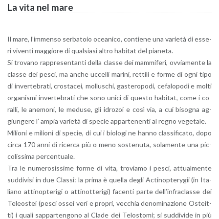
La vita nel mare
Il mare, l’im­men­so ser­ba­to­io ocea­ni­co, con­tie­ne una va­rie­tà di es­se­
ri vi­ven­ti mag­gio­re di qual­sia­si altro ha­bi­tat del pia­ne­ta.
Si tro­va­no rap­pre­sen­tan­ti della clas­se dei mam­mi­fe­ri, ov­via­men­te la
clas­se dei pesci, ma anche uc­cel­li ma­ri­ni, ret­ti­li e forme di ogni tipo
di in­ver­te­bra­ti, cro­sta­cei, mol­lu­schi, ga­ste­ro­po­di, ce­fa­lo­po­di e molti
or­ga­ni­smi in­ver­te­bra­ti che sono unici di que­sto ha­bi­tat, come i co­
ral­li, le ane­mo­ni, le me­du­se, gli idro­zoi e così via, a cui bi­so­gna ag­
giun­ge­re l’ ampia va­rie­tà di spe­cie ap­par­te­nen­ti al regno ve­ge­ta­le.
Mi­lio­ni e mi­lio­ni di spe­cie, di cui i bio­lo­gi ne hanno clas­si­fi­ca­to, dopo
circa 170 anni di ri­cer­ca più o meno so­ste­nu­ta, so­la­men­te una pic­
co­lis­si­ma per­cen­tua­le.
Tra le nu­me­ro­sis­si­me forme di vita, tro­via­mo i pesci, at­tual­men­te
sud­di­vi­si in due Clas­si: la prima è quel­la degli Ac­ti­nop­te­ry­gii (in Ita­
lia­no at­ti­nop­te­ri­gi o at­ti­not­te­ri­gi) fa­cen­ti parte del­l’in­fra­clas­se dei
Te­leo­stei (pesci ossei veri e pro­pri, vec­chia de­no­mi­na­zio­ne Osteit­
ti) i quali sap­par­ten­go­no al Clade dei Te­lo­sto­mi; si sud­di­vi­de in più