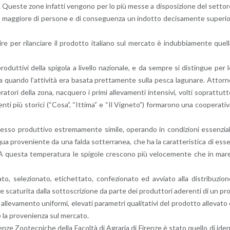
ti. Que­ste zone in­fat­ti ven­go­no per lo più messe a di­spo­si­zio­ne del set­to­
o mag­gio­re di per­so­ne e di con­se­guen­za un in­dot­to de­ci­sa­men­te su­pe­ri
re per ri­lan­cia­re il pro­dot­to ita­lia­no sul mer­ca­to è in­dub­bia­men­te quel­
o­dut­ti­vi della spi­go­la a li­vel­lo na­zio­na­le, e da sem­pre si di­stin­gue per 
a quan­do l’at­ti­vi­tà era ba­sa­ta pret­ta­men­te sulla pesca la­gu­na­re. At­tor­
ra­to­ri della zona, nac­que­ro i primi al­le­va­men­ti in­ten­si­vi, volti so­prat­tut­
­ti più sto­ri­ci (“Cosa”, “It­ti­ma” e “Il Vi­gne­to”) for­ma­ro­no una coo­pe­ra­ti­
­so pro­dut­ti­vo estre­ma­men­te si­mi­le, ope­ran­do in con­di­zio­ni es­sen­zia
c­qua pro­ve­nien­te da una falda sot­ter­ra­nea, che ha la ca­rat­te­ri­sti­ca di es­s
A que­sta tem­pe­ra­tu­ra le spi­go­le cre­sco­no più ve­lo­ce­men­te che in mar
 se­le­zio­na­to, eti­chet­ta­to, con­fe­zio­na­to ed av­via­to alla di­stri­bu­zio­
e sca­tu­ri­ta dalla sot­to­scri­zio­ne da parte dei pro­dut­to­ri ade­ren­ti di un pr
l­le­va­men­to uni­for­mi, ele­va­ti pa­ra­me­tri qua­li­ta­ti­vi del pro­dot­to al­le­va­to
ne la pro­ve­nien­za sul mer­ca­to.
Scien­ze Zoo­tec­ni­che della Fa­col­tà di Agra­ria di Fi­ren­ze è stato quel­lo di ide