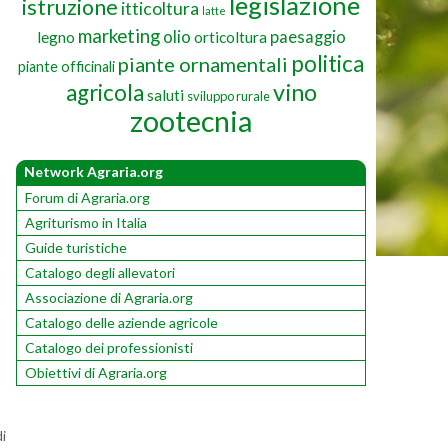
legislazione
istruzione
itticoltura
latte
marketing
olio
paesaggio
legno
orticoltura
politica
piante ornamentali
piante officinali
vino
agricola
saluti
sviluppo rurale
zootecnia
Network Agraria.org
Forum di Agraria.org
Agriturismo in Italia
Guide turistiche
Catalogo degli allevatori
Associazione di Agraria.org
Catalogo delle aziende agricole
Catalogo dei professionisti
Obiettivi di Agraria.org
di