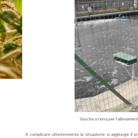
Va­sche a terra per l’al­le­va­men­
A com­pli­ca­re ul­te­rior­men­te la si­tua­zio­ne si ag­giun­ge il pr