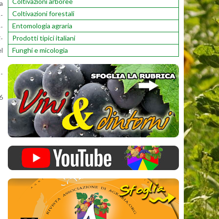
Coltivazioni arboree
la
Coltivazioni forestali
n­
Entomologia agraria
e­
Prodotti tipici italiani
i­
Funghi e micologia
el
o­
16