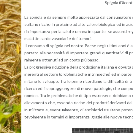
Spi­go­la (Di­cen
La spi­go­la è da sem­pre molto ap­prez­za­ta dal con­su­ma­to­re sia
sul­ta­no ric­che in pro­tei­ne ad alto va­lo­re bio­lo­g­i­co ed in a
ria im­por­tan­za per la sa­lu­te umana in quan­to, se as­sun­ti re­go­la
ma­lat­tie car­dio­va­sco­la­ri e dei tu­mo­ri.
Il con­su­mo di spi­go­la nel no­stro Paese negli ul­ti­mi anni è au
por­ta­to alla ne­ces­si­tà di im­por­ta­re gran­di quan­ti­ta­ti­vi d
ral­men­te ot­te­nu­ti ad un costo più basso.
La pro­gres­si­va ri­du­zio­ne della pro­du­zio­ne ita­lia­na è do­vu­t
ine­ren­ti al set­to­re (pro­ble­ma­ti­che in­trin­se­che) ed in parte
mi­ta­no lo svi­lup­po. Tra le prime ri­cor­dia­mo la dif­fi­col­tà di tra
ri­cer­ca ed il so­prag­giun­ge­re di nuove pa­to­lo­gie, che com­p
no­mi­co. Tra le pro­ble­ma­ti­che di tipo estrin­se­co dob­bia­mo c
al­le­va­men­to che, es­sen­do ric­che dei pro­dot­ti de­ri­van­ti da
inu­ti­liz­za­to e, even­tual­men­te, di an­ti­bio­ti­ci ri­sul­ta­no po
te­vol­men­te in ter­mi­ni di im­por­tan­za, gra­zie alle nuove tec­no­l