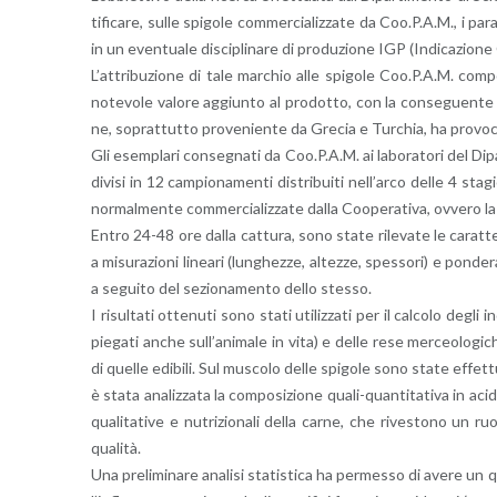
ti­fi­ca­re, sulle spi­go­le com­mer­cia­liz­za­te da Coo.P.A.M., i pa­ra­
in un even­tua­le di­sci­pli­na­re di pro­du­zio­ne IGP (In­di­ca­zio­ne
L’at­tri­bu­zio­ne di tale mar­chio alle spi­go­le Coo.P.A.M. com­
no­te­vo­le va­lo­re ag­giun­to al pro­dot­to, con la con­se­guen­te pos
ne, so­prat­tut­to pro­ve­nien­te da Gre­cia e Tur­chia, ha pro­vo­
Gli esem­pla­ri con­se­gna­ti da Coo.P.A.M. ai la­bo­ra­to­ri del Di­
di­vi­si in 12 cam­pio­na­men­ti di­stri­bui­ti nel­l’ar­co delle 4 st
nor­mal­men­te com­mer­cia­liz­za­te dalla Coo­pe­ra­ti­va, ov­ve­r
Entro 24-48 ore dalla cat­tu­ra, sono state ri­le­va­te le ca­rat­te­
a mi­su­ra­zio­ni li­nea­ri (lun­ghez­ze, al­tez­ze, spes­so­ri) e pon­de­r
a se­gui­to del se­zio­na­men­to dello stes­so.
I ri­sul­ta­ti ot­te­nu­ti sono stati uti­liz­za­ti per il cal­co­lo degl
pie­ga­ti anche sul­l’a­ni­ma­le in vita) e delle rese mer­ceo­lo­gi­c
di quel­le edi­bi­li. Sul mu­sco­lo delle spi­go­le sono state ef­fet­tua­
è stata ana­liz­za­ta la com­po­si­zio­ne qua­li-quan­ti­ta­ti­va in ac
qua­li­ta­ti­ve e nu­tri­zio­na­li della carne, che ri­ve­sto­no un ruol
qua­li­tà.
Una pre­li­mi­na­re ana­li­si sta­ti­sti­ca ha per­mes­so di avere un qu