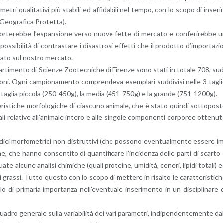
me­tri qua­li­ta­ti­vi più sta­bi­li ed af­fi­da­bi­li nel tempo, con lo scopo di in­se­rir­
 Geo­gra­fi­ca Pro­tet­ta).
por­te­reb­be l’e­span­sio­ne verso nuove fette di mer­ca­to e con­fe­ri­reb­be 
­si­bi­li­tà di con­tra­sta­re i di­sa­stro­si ef­fet­ti che il pro­dot­to d’im­por­ta­zi
ca­to sul no­stro mer­ca­to.
par­ti­men­to di Scien­ze Zoo­tec­ni­che di Fi­ren­ze sono stati in to­ta­le 708, su
a­gio­ni. Ogni cam­pio­na­men­to com­pren­de­va esem­pla­ri sud­di­vi­si nelle 3 ta­gl
o la ta­glia pic­co­la (250-450g), la media (451-750g) e la gran­de (751-1200g).
ri­sti­che mor­fo­lo­gi­che di cia­scu­no ani­ma­le, che è stato quin­di sot­to­po­s
a­li re­la­ti­ve al­l’a­ni­ma­le in­te­ro e alle sin­go­le com­po­nen­ti cor­po­ree ot­te­nu­
i in­di­ci mor­fo­me­tri­ci non di­strut­ti­vi (che pos­so­no even­tual­men­te es­se­re i
he, che hanno con­sen­ti­to di quan­ti­fi­ca­re l’in­ci­den­za delle parti di scar­to
te al­cu­ne ana­li­si chi­mi­che (quali pro­tei­ne, umi­di­tà, ce­ne­ri, li­pi­di to­ta­li) 
idi gras­si. Tutto que­sto con lo scopo di met­te­re in ri­sal­to le ca­rat­te­ri­sti­c
o di pri­ma­ria im­por­tan­za nel­l’e­ven­tua­le in­se­ri­men­to in un di­sci­pli­na­re 
a­dro ge­ne­ra­le sulla va­ria­bi­li­tà dei vari pa­ra­me­tri, in­di­pen­den­te­men­te da