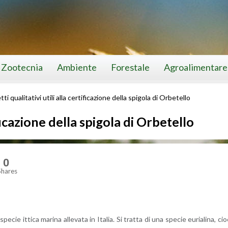
Zootecnia
Ambiente
Forestale
Agroalimentare
ti qualitativi utili alla certificazione della spigola di Orbetello
ificazione della spigola di Orbetello
0
Shares
 spe­cie it­ti­ca ma­ri­na al­le­va­ta in Ita­lia. Si trat­ta di una spe­cie eu­ria­li­na, ci