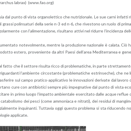
­trar­chus la­brax) (www.​fao.​org)
 dal punto di vista or­ga­no­let­ti­co che nu­tri­zio­na­le. Le sue carni in­fat­ti r
cidi gras­si po­lin­sa­tu­ri della serie n-3 ed n-6, che ri­ve­sto­no un ruolo di pri­m
r­men­te con l’a­li­men­ta­zio­ne, ri­sul­ta­no at­ti­vi nel ri­dur­re l’in­ci­den­za del
­men­ta­to no­te­vol­men­te, men­tre la pro­du­zio­ne na­zio­na­le è ca­la­ta. Ciò 
i pro­dot­to este­ro, pro­ve­nien­te da altri Paesi del­l’a­rea Me­di­ter­ra­nea e ge­n
a al fatto che il set­to­re ri­sul­ta ricco di pro­ble­ma­ti­che, in parte stret­ta­men­
 ri­guar­dan­ti l’am­bien­te cir­co­stan­te (pro­ble­ma­ti­che estrin­se­che), che ne l
­sfe­ri­re sul campo pra­ti­co-ap­pli­ca­ti­vo le in­no­va­zio­ni de­ri­va­te dal la­vo­ro 
or­ta­no cure con an­ti­bio­ti­ci sem­pre più im­pe­gna­ti­ve dal punto di vista ec
i­ta­re in primo luogo l’im­pat­to am­bien­ta­le eser­ci­ta­to dalle acque re­flue 
l ca­ta­bo­li­smo dei pesci (come am­mo­nia­ca e ni­tra­ti), dei re­si­dui di man­gi­
­ten­zial­men­te in­qui­nan­ti. Tut­ta­via oggi que­sto pro­ble­ma si sta ri­du­cen­do n
o­gie ap­pli­ca­te.