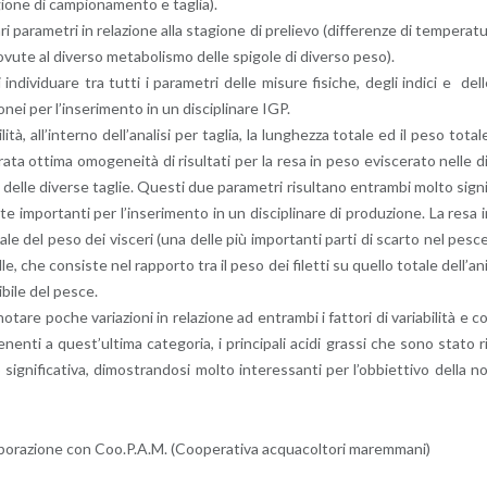
ta­gio­ne di cam­pio­na­men­to e ta­glia).
a­ra­me­tri in re­la­zio­ne alla sta­gio­ne di pre­lie­vo (dif­fe­ren­ze di tem­pe­ra­t
o­vu­te al di­ver­so me­ta­bo­li­smo delle spi­go­le di di­ver­so peso).
di­vi­dua­re tra tutti i pa­ra­me­tri delle mi­su­re fi­si­che, degli in­di­ci e del
­nei per l’in­se­ri­men­to in un di­sci­pli­na­re IGP.
, al­l’in­ter­no del­l’a­na­li­si per ta­glia, la lun­ghez­za to­ta­le ed il peso to­ta­l
­ta ot­ti­ma omo­ge­nei­tà di ri­sul­ta­ti per la resa in peso evi­sce­ra­to nelle d
li delle di­ver­se ta­glie. Que­sti due pa­ra­me­tri ri­sul­ta­no en­tram­bi molto si­gn
e im­por­tan­ti per l’in­se­ri­men­to in un di­sci­pli­na­re di pro­du­zio­ne. La resa 
­tua­le del peso dei vi­sce­ri (una delle più im­por­tan­ti parti di scar­to nel pesc
le, che con­si­ste nel rap­por­to tra il peso dei fi­let­ti su quel­lo to­ta­le del­l’a­n
i­bi­le del pesce.
no­ta­re poche va­ria­zio­ni in re­la­zio­ne ad en­tram­bi i fat­to­ri di va­ria­bi­li­tà e c
en­ti a que­st’ul­ti­ma ca­te­go­ria, i prin­ci­pa­li acidi gras­si che sono stato r
i­gni­fi­ca­ti­va, di­mo­stran­do­si molto in­te­res­san­ti per l’ob­biet­ti­vo della n
bo­ra­zio­ne con Coo.P.A.M. (Coo­pe­ra­ti­va ac­qua­col­to­ri ma­rem­ma­ni)