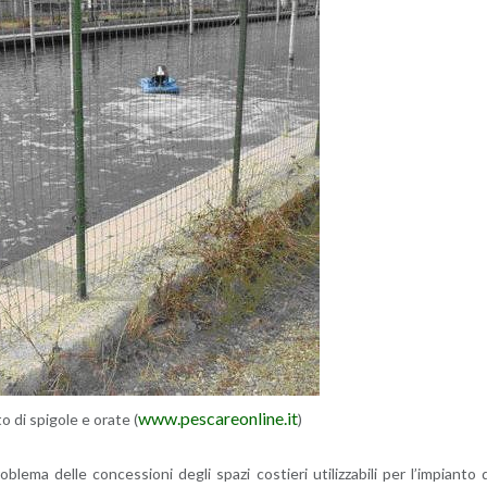
www.​pes​care​onli​ne.​it
to di spi­go­le e orate (
)
o­ble­ma delle con­ces­sio­ni degli spazi co­stie­ri uti­liz­za­bi­li per l’im­pian­to 