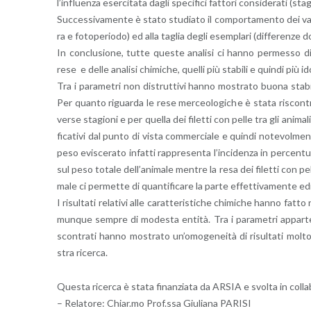
l’in­fluen­za eser­ci­ta­ta dagli spe­ci­fi­ci fat­to­ri con­si­de­ra­ti (s
Suc­ces­si­va­men­te è stato stu­dia­to il com­por­ta­men­to dei vari p
ra e fo­to­pe­rio­do) ed alla ta­glia degli esem­pla­ri (dif­fe­ren­ze d
In con­clu­sio­ne, tutte que­ste ana­li­si ci hanno per­mes­so di in­
rese e delle ana­li­si chi­mi­che, quel­li più sta­bi­li e quin­di più ido
Tra i pa­ra­me­tri non di­strut­ti­vi hanno mo­stra­to buona sta­bi­li­tà
Per quan­to ri­guar­da le rese mer­ceo­lo­gi­che è stata ri­scon­tra
ver­se sta­gio­ni e per quel­la dei fi­let­ti con pelle tra gli ani­ma­
fi­ca­ti­vi dal punto di vista com­mer­cia­le e quin­di no­te­vol­men­t
peso evi­sce­ra­to in­fat­ti rap­pre­sen­ta l’in­ci­den­za in per­cen
sul peso to­ta­le del­l’a­ni­ma­le men­tre la resa dei fi­let­ti con pel
ma­le ci per­met­te di quan­ti­fi­ca­re la parte ef­fet­ti­va­men­te ed
I ri­sul­ta­ti re­la­ti­vi alle ca­rat­te­ri­sti­che chi­mi­che hanno fatto 
mun­que sem­pre di mo­de­sta en­ti­tà. Tra i pa­ra­me­tri ap­par­te­n
scon­tra­ti hanno mo­stra­to un’o­mo­ge­nei­tà di ri­sul­ta­ti molto s
stra ri­cer­ca.
Que­sta ri­cer­ca è stata fi­nan­zia­ta da ARSIA e svol­ta in col­la­
– Re­la­to­re: Chiar.​mo Prof.​ssa Giu­lia­na PA­RI­SI