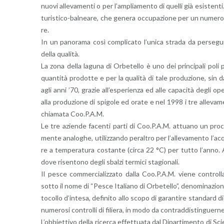
nuovi al­le­va­men­ti o per l’am­plia­men­to di quel­li già esi­sten­
tu­ri­sti­co-bal­nea­re, che ge­ne­ra oc­cu­pa­zio­ne per un nu­me­r
re.
In un pa­no­ra­ma così com­pli­ca­to l’u­ni­ca stra­da da per­se­gui­
della qua­li­tà.
La zona della la­gu­na di Or­be­tel­lo è uno dei prin­ci­pa­li poli pr
quan­ti­tà pro­dot­te e per la qua­li­tà di tale pro­du­zio­ne, sin d
agli anni ’70, gra­zie al­l’e­spe­rien­za ed alle ca­pa­ci­tà degli ope­
alla pro­du­zio­ne di spi­go­le ed orate e nel 1998 i tre al­le­va­men
chia­ma­ta Coo.P.A.M.
Le tre azien­de fa­cen­ti parti di Coo.P.A.M. at­tua­no un pro­ces
men­te ana­lo­ghe, uti­liz­zan­do pe­ral­tro per l’al­le­va­men­to l’a
re a tem­pe­ra­tu­ra co­stan­te (circa 22 °C) per tutto l’an­no. 
dove ri­sen­to­no degli sbal­zi ter­mi­ci sta­gio­na­li.
Il pesce com­mer­cia­liz­za­to dalla Coo.P.A.M. viene con­trol­la­to,
sotto il nome di “Pesce Ita­lia­no di Or­be­tel­lo”, de­no­mi­na­zio­n
to­col­lo d’in­te­sa, de­fi­ni­to allo scopo di ga­ran­ti­re stan­dard di a
nu­me­ro­si con­trol­li di fi­lie­ra, in modo da con­trad­di­stin­guer­
L’ob­biet­ti­vo della ri­cer­ca ef­fet­tua­ta dal Di­par­ti­men­to di 