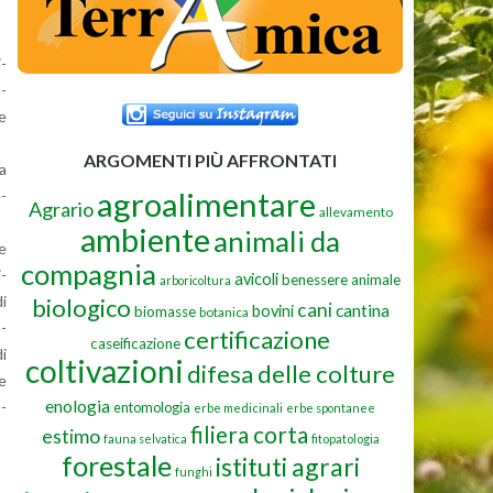
i­
a­
le
ARGOMENTI PIÙ AFFRONTATI
ha
agroalimentare
e­
Agrario
allevamento
ambiente
animali da
te
compagnia
i­
avicoli
benessere animale
arboricoltura
di
biologico
cani
cantina
bovini
biomasse
botanica
o­
certificazione
caseificazione
di
coltivazioni
difesa delle colture
me
enologia
o­
entomologia
erbe medicinali
erbe spontanee
filiera corta
estimo
fauna selvatica
fitopatologia
forestale
istituti agrari
funghi