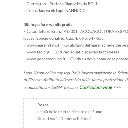
– Cor­re­la­to­re: Prof.​ssa Bian­ca Maria POLI
– Tesi di lau­rea di: Lapo NAN­NUC­CI
Bi­blio­gra­fia e we­blio­gra­fia
– Ca­tau­del­la S., Bron­zi P. (2001). AC­QUA­COL­TU­RA RE­SPON­S
le­va­te. Spe­cie eu­ria­li­ne. Cap. 4.7, Pp. 547-555.
– www.​mareinitaly.​it – Gli abi­tan­ti del mare, sche­de dei pesci
– www.​fao.​org – Cul­tu­red aqua­tic spe­cies fact shee­ts
– www.​pes​care​onli​ne.​it – Guida su dove come cosa pe­sca­
Lapo Nan­nuc­ci ha con­se­gui­to la lau­rea ma­gi­stra­le in Scien­
di Fi­ren­ze. Abi­li­ta­to al­l’e­ser­ci­zio della li­be­ra pro­fes­sio­n
Cur­ri­cu­lum vitae >>>
ac­qua­col­tu­ra – ARSIA To­sca­na.
Pesce
Le più belle ri­cet­te di mare e di fiume
Au­to­ri Vari – De­me­tra Edi­zio­ni