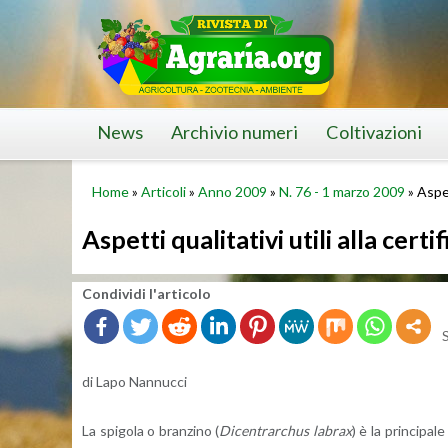
Skip
to
content
News
Archivio numeri
Coltivazioni
Home
»
Articoli
»
Anno 2009
»
N. 76 - 1 marzo 2009
»
Aspet
Aspetti qualitativi utili alla cert
Con­di­vi­di l'ar­ti­co­lo
di Lapo Nan­nuc­ci
La spi­go­la o bran­zi­no (
Di­cen­trar­chus la­brax
) è la prin­ci­pa­le