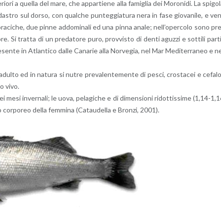
rio­ri a quel­la del mare, che ap­par­tie­ne alla fa­mi­glia dei Mo­ro­ni­di. La spi­go­
o-ver­da­stro sul dorso, con qual­che pun­teg­gia­tu­ra nera in fase gio­va­ni­le, e ve
­ra­ci­che, due pinne ad­do­mi­na­li ed una pinna anale; nel­l’o­per­co­lo sono pr
re. Si trat­ta di un pre­da­to­re puro, prov­vi­sto di denti aguz­zi e sot­ti­li par­t
pre­sen­te in Atlan­ti­co dalle Ca­na­rie alla Nor­ve­gia, nel Mar Me­di­ter­ra­neo e n
adul­to ed in na­tu­ra si nutre pre­va­len­te­men­te di pesci, cro­sta­cei e ce­fa­l
o vivo.
ei mesi in­ver­na­li; le uova, pe­la­gi­che e di di­men­sio­ni ri­dot­tis­si­me (1,14-1,
 cor­po­reo della fem­mi­na (Ca­tau­del­la e Bron­zi, 2001).