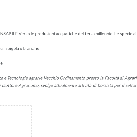
A­BI­LE Verso le pro­du­zio­ni ac­qua­ti­che del terzo mil­len­nio. Le spe­cie al
: spi­go­la o bran­zi­no
re
ze e Tec­no­lo­gie agra­rie Vec­chio Or­di­na­men­to pres­so la Fa­col­tà di Agra­r
e di Dot­to­re Agro­no­mo, svol­ge at­tual­men­te at­ti­vi­tà di bor­si­sta per il set­to­