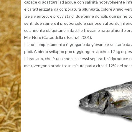
ca­pa­ce di adat­tar­si ad acque con sa­li­ni­tà no­te­vol­men­te in­fe­
è ca­rat­te­riz­za­ta da cor­po­ra­tu­ra al­lun­ga­ta, co­lo­re gri­gi
tre ar­gen­teo; è prov­vi­sta di due pinne dor­sa­li, due pinne to
sen­ti due spine e il pre­o­per­co­lo è spi­no­so sul bordo in­fe­rio­
co­lar­men­te ubi­qui­ta­rio, in­fat­ti lo tro­via­mo na­tu­ral­men­te 
Mar Nero (Ca­tau­del­la e Bron­zi, 2001).
Il suo com­por­ta­men­to è gre­ga­rio da gio­va­ne e so­li­ta­rio da 
po­di. A pieno svi­lup­po può rag­giun­ge­re anche i 12 kg di pes
Il bran­zi­no, che è una spe­cie a sessi se­pa­ra­ti, si ri­pro­du­ce n
mm), ven­go­no pro­dot­te in mi­su­ra pari a circa il 12% del peso