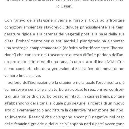
lo Ca­lia­ri)
Con l’ar­ri­vo della sta­gio­ne in­ver­na­le, l’or­so si trova ad af­fron­ta­re
con­di­zio­ni am­bien­ta­li sfa­vo­re­vo­li, do­vu­te prin­ci­pal­men­te alle tem­
pe­ra­tu­re ri­gi­de e alla ca­ren­za dei ve­ge­ta­li posti alla base della sua
dieta. Pro­ba­bil­men­te per que­sti mo­ti­vi, il plan­ti­gra­do ha ela­bo­ra­to
una stra­te­gia com­por­ta­men­ta­le (de­fi­ni­ta scien­ti­fi­ca­men­te “iber­na­
zio­ne”) che con­si­ste nel tra­scor­re­re que­sto dif­fi­ci­le pe­rio­do del­l’an­
no pro­tet­to al­l’in­ter­no di una tana, in uno stato di inat­ti­vi­tà più o
meno com­ple­ta che dura ge­ne­ral­men­te dalla fine del mese di no­
vem­bre fino a marzo.
Il pe­rio­do del­l’i­ber­na­zio­ne è la sta­gio­ne nella quale l’or­so ri­sul­ta più
vul­ne­ra­bi­le e sen­si­bi­le al di­stur­bo an­tro­pi­co: le rea­zio­ni nei con­fron­
ti di una fonte di di­stur­bo pos­so­no in­fat­ti, in casi estre­mi, por­ta­re
al­l’ab­ban­do­no della tana, al quale può se­gui­re la ri­cer­ca di un nuovo
sito di sver­na­men­to o ad­di­rit­tu­ra la de­fi­ni­ti­va in­ter­ru­zio­ne del ri­po­
so in­ver­na­le. Rea­zio­ni che di­ven­go­no ancor più ne­ga­ti­ve nel caso
delle fem­mi­ne gra­vi­de o dei cuc­cio­li ap­pe­na nati (i parti av­ven­go­no