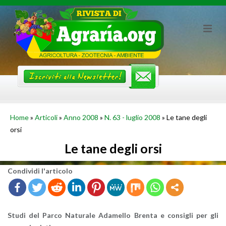
Skip
to
content
Home
»
Articoli
»
Anno 2008
»
N. 63 - luglio 2008
»
Le tane degli
orsi
Le tane degli orsi
Con­di­vi­di l'ar­ti­co­lo
Studi del Parco Na­tu­ra­le Ada­mel­lo Bren­ta e con­si­gli per gli