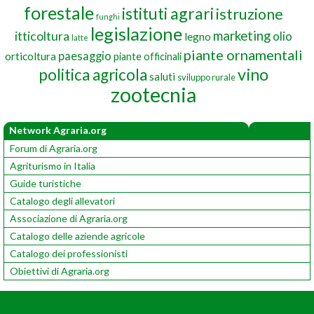
forestale
istituti agrari
istruzione
funghi
legislazione
marketing
itticoltura
olio
legno
latte
piante ornamentali
paesaggio
orticoltura
piante officinali
vino
politica agricola
saluti
sviluppo rurale
zootecnia
Network Agraria.org
Forum di Agraria.org
Agriturismo in Italia
Guide turistiche
Catalogo degli allevatori
Associazione di Agraria.org
Catalogo delle aziende agricole
Catalogo dei professionisti
Obiettivi di Agraria.org