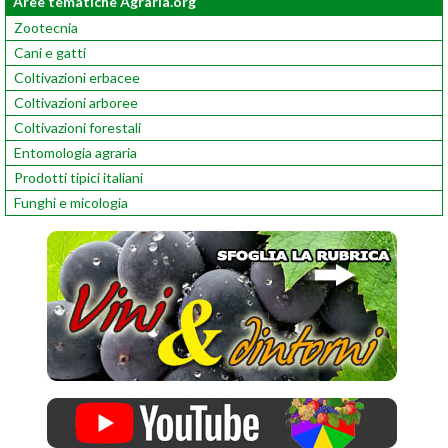
Aree tematiche Agraria.org
Zootecnia
Cani e gatti
Coltivazioni erbacee
Coltivazioni arboree
Coltivazioni forestali
Entomologia agraria
Prodotti tipici italiani
Funghi e micologia