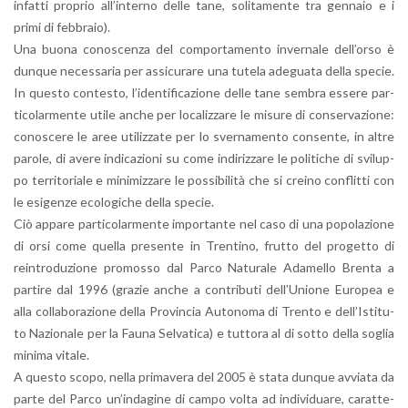
in­fat­ti pro­prio al­l’in­ter­no delle tane, so­li­ta­men­te tra gen­na­io e i
primi di feb­bra­io).
Una buona co­no­scen­za del com­por­ta­men­to in­ver­na­le del­l’or­so è
dun­que ne­ces­sa­ria per as­si­cu­ra­re una tu­te­la ade­gua­ta della spe­cie.
In que­sto con­te­sto, l’i­den­ti­fi­ca­zio­ne delle tane sem­bra es­se­re par­
ti­co­lar­men­te utile anche per lo­ca­liz­za­re le mi­su­re di con­ser­va­zio­ne:
co­no­sce­re le aree uti­liz­za­te per lo sver­na­men­to con­sen­te, in altre
pa­ro­le, di avere in­di­ca­zio­ni su come in­di­riz­za­re le po­li­ti­che di svi­lup­
po ter­ri­to­ria­le e mi­ni­miz­za­re le pos­si­bi­li­tà che si crei­no con­flit­ti con
le esi­gen­ze eco­lo­gi­che della spe­cie.
Ciò ap­pa­re par­ti­co­lar­men­te im­por­tan­te nel caso di una po­po­la­zio­ne
di orsi come quel­la pre­sen­te in Tren­ti­no, frut­to del pro­get­to di
rein­tro­du­zio­ne pro­mos­so dal Parco Na­tu­ra­le Ada­mel­lo Bren­ta a
par­ti­re dal 1996 (gra­zie anche a con­tri­bu­ti del­l’U­nio­ne Eu­ro­pea e
alla col­la­bo­ra­zio­ne della Pro­vin­cia Au­to­no­ma di Tren­to e del­l’I­sti­tu­
to Na­zio­na­le per la Fauna Sel­va­ti­ca) e tut­to­ra al di sotto della so­glia
mi­ni­ma vi­ta­le.
A que­sto scopo, nella pri­ma­ve­ra del 2005 è stata dun­que av­via­ta da
parte del Parco un’in­da­gi­ne di campo volta ad in­di­vi­dua­re, ca­rat­te­