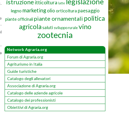
legislazione
istruzione
itticoltura
latte
i­
marketing
olio
paesaggio
legno
orticoltura
politica
piante ornamentali
le
piante officinali
vino
o­
agricola
saluti
sviluppo rurale
el
zootecnia
l­
Network Agraria.org
la
Forum di Agraria.org
Agriturismo in Italia
Guide turistiche
Catalogo degli allevatori
Associazione di Agraria.org
Catalogo delle aziende agricole
Catalogo dei professionisti
Obiettivi di Agraria.org