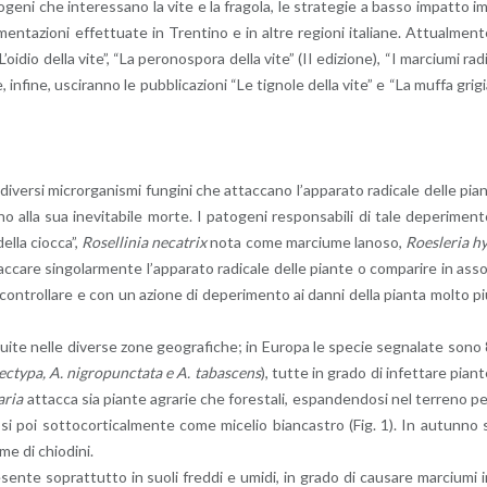
to­ge­ni che in­te­res­sa­no la vite e la fra­go­la, le stra­te­gie a basso im­pat­to i
pe­ri­men­ta­zio­ni ef­fet­tua­te in Tren­ti­no e in altre re­gio­ni ita­lia­ne. At­tual­men­
 “L’oi­dio della vite”, “La pe­ro­no­spo­ra della vite” (II edi­zio­ne), “I mar­ciu­mi ra­d
re, in­fi­ne, usci­ran­no le pub­bli­ca­zio­ni “Le ti­gno­le della vite” e “La muffa gri­g
i­ver­si mi­cror­ga­ni­smi fun­gi­ni che at­tac­ca­no l’ap­pa­ra­to ra­di­ca­le delle pia
no alla sua ine­vi­ta­bi­le morte. I pa­to­ge­ni re­spon­sa­bi­li di tale de­pe­ri­men­
lla cioc­ca”,
Ro­sel­li­nia ne­ca­trix
nota come mar­ciu­me la­no­so,
Roe­sle­ria h
ca­re sin­go­lar­men­te l’ap­pa­ra­to ra­di­ca­le delle pian­te o com­pa­ri­re in as­s
li da con­trol­la­re e con un azio­ne di de­pe­ri­men­to ai danni della pian­ta molto p
bui­te nelle di­ver­se zone geo­gra­fi­che; in Eu­ro­pa le spe­cie se­gna­la­te sono
ec­ty­pa, A. ni­gro­punc­ta­ta e A. ta­ba­scens
), tutte in grado di in­fet­ta­re pian­
a­ria
at­tac­ca sia pian­te agra­rie che fo­re­sta­li, espan­den­do­si nel ter­re­no p
o­si poi sot­to­cor­ti­cal­men­te come mi­ce­lio bian­ca­stro (Fig. 1). In au­tun­no 
me di chio­di­ni.
­te so­prat­tut­to in suoli fred­di e umidi, in grado di cau­sa­re mar­ciu­mi 