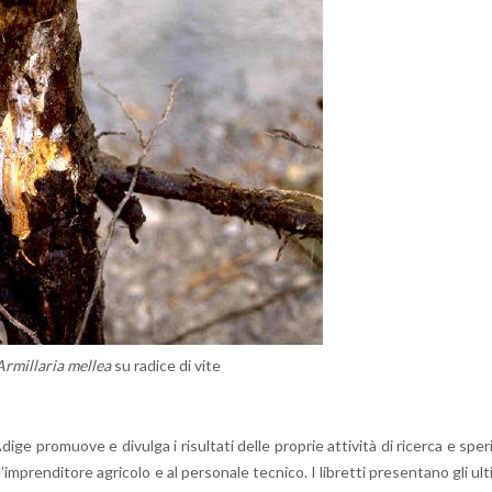
r­mil­la­ria mel­lea
su ra­di­ce di vite
i­ge pro­muo­ve e di­vul­ga i ri­sul­ta­ti delle pro­prie at­ti­vi­tà di ri­cer­ca e spe­r
im­pren­di­to­re agri­co­lo e al per­so­na­le tec­ni­co. I li­bret­ti pre­sen­ta­no gli ul­t