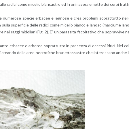
 sulle ra­di­ci come mi­ce­lio bian­ca­stro ed in pri­ma­ve­ra emet­te dei corpi frut­t
ce nu­me­ro­se spe­cie er­ba­cee e le­gno­se e crea pro­ble­mi so­prat­tut­to nel
sta sulla su­per­fi­cie delle ra­di­ci come mi­ce­lio bian­co e la­no­so (mar­ciu­me la­n
e nei raggi mi­dol­la­ri (Fig. 2). E’ un pa­ras­si­ta fa­col­ta­ti­vo che so­prav­vi­ve n
an­te er­ba­cee e ar­bo­ree so­prat­tut­to in pre­sen­za di ec­ces­si idri­ci. Nel co
­ci crean­do delle aree ne­cro­ti­che brune/ros­sa­stre che in­te­res­sa­no anche 