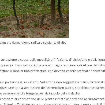
cau­sa­to da mar­ciu­me ra­di­ca­le su pian­ta di vite
 at­tua­zio­ne a causa della mo­da­li­tà di in­fe­zio­ne, di dif­fu­sio­ne e della lun
in­ci­pi chi­mi­ci ef­fi­ca­ci che pos­sa­no agire in ma­nie­ra di­ret­ta e de­fi­ni­ti­
t­tua­bi­li sono di tipo pro­fi­lat­ti­co, che de­vo­no es­se­re pra­ti­ca­te so­prat­tu
 o por­tain­ne­sti re­si­sten­ti. Nelle zone non sog­get­te a mar­ciu­mi ra­di­ca­li
trez­za­tu­re per la la­vo­ra­zio­ne del ter­re­no ben pu­li­te, spe­cial­men­te da re­s
ro es­se­re in­fet­ti e fun­ge­re così da ino­cu­lo della ma­lat­tia.
ce­de­re al­l’e­stir­pa­zio­ne delle pian­te in­fet­te aspor­tan­do ac­cu­ra­ta­men­
­me­no 3 anni, ef­fet­tua­re una ro­ta­zio­ne cul­tu­ra­le con spe­cie non sen­si­bi­li 