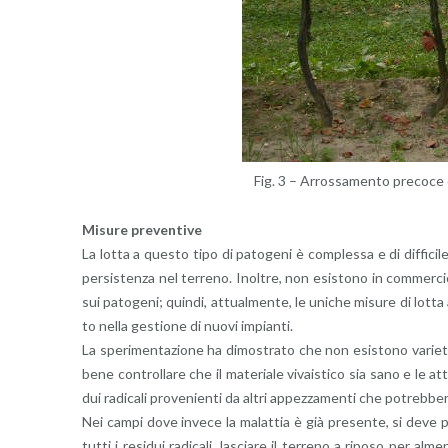
Fig. 3 – Ar­ros­sa­men­to pre­co­ce 
Mi­su­re pre­ven­ti­ve
La lotta a que­sto tipo di pa­to­ge­ni è com­ples­sa e di dif­fi­ci­le
per­si­sten­za nel ter­re­no. Inol­tre, non esi­sto­no in com­mer­cio pr
sui pa­to­ge­ni; quin­di, at­tual­men­te, le uni­che mi­su­re di lotta a
to nella ge­stio­ne di nuovi im­pian­ti.
La spe­ri­men­ta­zio­ne ha di­mo­stra­to che non esi­sto­no va­rie­tà
bene con­trol­la­re che il ma­te­ria­le vi­vai­sti­co sia sano e le at­
dui ra­di­ca­li pro­ve­nien­ti da altri ap­pez­za­men­ti che po­treb­be­
Nei campi dove in­ve­ce la ma­lat­tia è già pre­sen­te, si deve pro­
tutti i re­si­dui ra­di­ca­li, la­scia­re il ter­re­no a ri­po­so per al