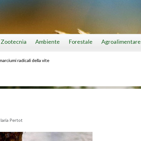
Zootecnia
Ambiente
Forestale
Agroalimentare
 marciumi radicali della vite
Ila­ria Per­tot