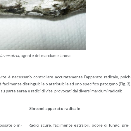
nia ne­ca­trix
, agen­te del mar­ciu­me la­no­so
 vite è ne­ces­sa­rio con­trol­la­re ac­cu­ra­ta­men­te l’ap­pa­ra­to ra­di­ca­le, poi­c
cil­men­te di­stin­gui­bi­le o at­tri­bui­bi­le ad uno spe­ci­fi­co pa­to­ge­no (Fig. 3)
 parte aerea e ra­di­ci di vite, pro­vo­ca­ti dai di­ver­si mar­ciu­mi ra­di­ca­li:
Sin­to­mi ap­pa­ra­to ra­di­ca­le
ros­sa­te o in­
Ra­di­ci scure, fa­cil­men­te estrai­bi­li, odore di fungo, pre­