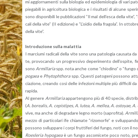
mi ag­gior­na­men­ti sulla bio­lo­g­ia ed epi­de­mio­lo­gia di vari pa­
pie­ga­bi­li in agri­col­tu­ra bio­lo­g­i­ca e i ri­sul­ta­ti di al­cu­ne s
sono di­spo­ni­bi­li le pub­bli­ca­zio­ni “Il mal del­l’e­sca della vite”,
ca­li della vite” (II edi­zio­ne) e “L’oi­dio della fra­go­la”. In ot­to­b
della vite”.
In­tro­du­zio­ne sulla ma­lat­tia
I mar­ciu­mi ra­di­ca­li della vite sono una pa­to­lo­gia cau­sa­ta da d
te, pro­vo­can­do un pro­gres­si­vo de­pe­ri­men­to del­l’o­spi­te, fi
sono
Ar­mil­la­ria
spp. nota anche come “chio­di­no” o “fungo de
po­gaea
e
Phy­to­ph­tho­ra
spp. Que­sti pa­to­ge­ni pos­so­no at­tac­
cia­zio­ne, crean­do così delle in­fe­zio­ni mul­ti­ple più dif­fi­ci­
ra­pi­da.
Al ge­ne­re
Ar­mil­la­ria
ap­par­ten­go­no più di 40 spe­cie, di­stri­
(
A. bo­rea­lis, A. ce­pi­sti­pes, A. lutea, A. mel­lea, A. ostoyae, A. 
vive, ma anche di de­gra­da­re legno morto (sa­pro­fi­ta).
Ar­mil­l
mezzo di par­ti­co­la­ri ife chia­ma­te “ri­zo­mor­fe” e svi­lup­pan­d
pos­so­no svi­lup­pa­re i corpi frut­ti­fe­ri del fungo, noti con il no
Roe­sle­ria hy­po­gaea
è un fungo asco­mi­ce­te poco noto, pre­sen