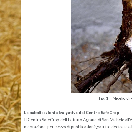
Fig. 1 – Mi­ce­lio di
A
Le pub­bli­ca­zio­ni di­vul­ga­ti­ve del Cen­tro Sa­fe­Crop
Il Cen­tro Sa­fe­Crop del­l’I­sti­tu­to Agra­rio di San Mi­che­le al­l’A­d
men­ta­zio­ne, per mezzo di pub­bli­ca­zio­ni gra­tui­te de­di­ca­te al­l’