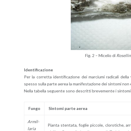
Fig. 2 – Mi­ce­lio di
Ro­sel­li­
Iden­ti­fi­ca­zio­ne
Per la cor­ret­ta iden­ti­fi­ca­zio­ne dei mar­ciu­mi ra­di­ca­li della
spes­so sulla parte aerea la ma­ni­fe­sta­zio­ne dei sin­to­mi non è fa­
Nella ta­bel­la se­guen­te sono de­scrit­ti bre­ve­men­te i sin­to­mi su
Fungo
Sin­to­mi parte aerea
Ar­mil­
Pian­ta sten­ta­ta, fo­glie pic­co­le, clo­ro­ti­che, ar­
la­ria