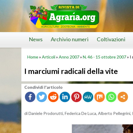
Skip
to
content
News
Archivio numeri
Coltivazioni
Home
»
Articoli
»
Anno 2007
»
N. 46 - 15 ottobre 2007
»
I
I marciumi radicali della vite
Con­di­vi­di l'ar­ti­co­lo
di Da­nie­le Pro­do­rut­ti, Fe­de­ri­ca De Luca, Al­ber­to Pel­le­gri­ni, 