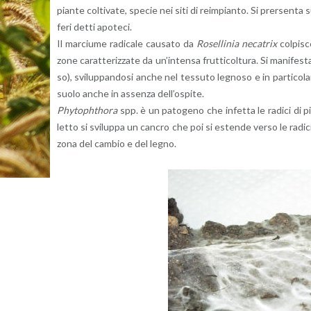
pian­te col­ti­va­te, spe­cie nei siti di reim­pian­to. Si prer­sen­ta
fe­ri detti apo­te­ci.
Il mar­ciu­me ra­di­ca­le cau­sa­to da
Ro­sel­li­nia ne­ca­trix
col­pi­s
zone ca­rat­te­riz­za­te da un’in­ten­sa frut­ti­col­tu­ra. Si ma­ni­fe­
so), svi­lup­pan­do­si anche nel tes­su­to le­gno­so e in par­ti­co­la­r
suolo anche in as­sen­za del­l’o­spi­te.
Phy­to­ph­tho­ra
spp. è un pa­to­ge­no che in­fet­ta le ra­di­ci di pi
let­to si svi­lup­pa un can­cro che poi si esten­de verso le ra­di
zona del cam­bio e del legno.