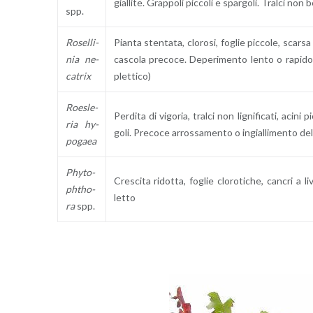
gial­li­te. Grap­po­li pic­co­li e spar­go­li. Tral­ci non ben
spp.
Ro­sel­li­
Pian­ta sten­ta­ta, clo­ro­si, fo­glie pic­co­le, scar­sa 
nia ne­
ca­sco­la pre­co­ce. De­pe­ri­men­to lento o ra­pi­
ca­trix
plet­ti­co)
Roe­sle­
Per­di­ta di vi­go­ria, tral­ci non li­gni­fi­ca­ti, acini p
ria hy­
go­li. Pre­co­ce ar­ros­sa­men­to o in­gial­li­men­to d
po­gaea
Phy­to­
Cre­sci­ta ri­dot­ta, fo­glie clo­ro­ti­che, can­cri a li
ph­tho­
let­to
ra
spp.