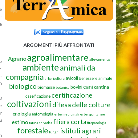
m­
te
i­
ia
ARGOMENTI PIÙ AFFRONTATI
n­
agroalimentare
Agrario
allevamento
to
ambiente
animali da
y­
compagnia
o­
avicoli
benessere animale
arboricoltura
iù
biologico
cani
cantina
bovini
biomasse
botanica
certificazione
caseificazione
 8
coltivazioni
difesa delle colture
te
er
enologia
entomologia
erbe medicinali
erbe spontanee
si
filiera corta
estimo
fauna selvatica
fitopatologia
forestale
istituti agrari
funghi
in