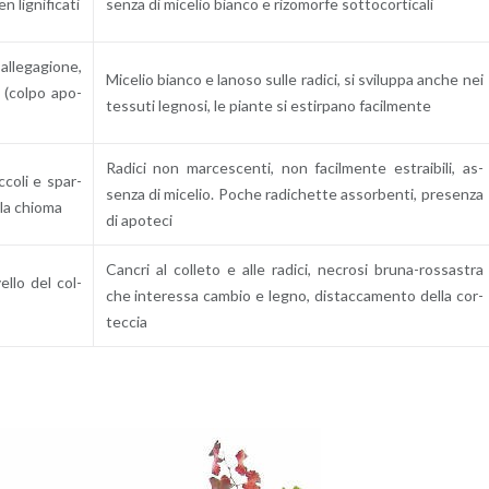
 li­gni­fi­ca­ti
sen­za di mi­ce­lio bian­co e ri­zo­mor­fe sot­to­cor­ti­ca­li
al­le­ga­gio­ne,
Mi­ce­lio bian­co e la­no­so sulle ra­di­ci, si svi­lup­pa anche nei
do (colpo apo­
tes­su­ti le­gno­si, le pian­te si estir­pa­no fa­cil­men­te
Ra­di­ci non mar­ce­scen­ti, non fa­cil­men­te estrai­bi­li, as­
ic­co­li e spar­
sen­za di mi­ce­lio. Poche ra­di­chet­te as­sor­ben­ti, pre­sen­za
ella chio­ma
di apo­te­ci
Can­cri al col­le­to e alle ra­di­ci, ne­cro­si bru­na-ros­sa­stra
­vel­lo del col­
che in­te­res­sa cam­bio e legno, di­stac­ca­men­to della cor­
tec­cia