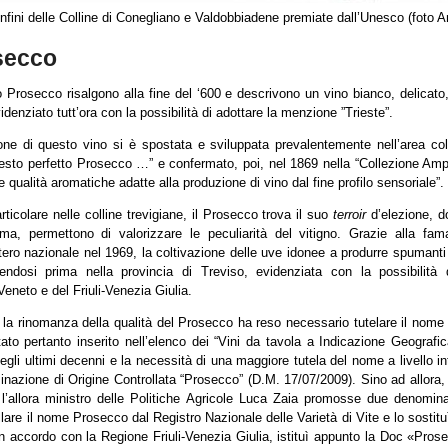
onfini delle Colline di Conegliano e Valdobbiadene premiate dall’Unesco (foto A
osecco
o Prosecco risalgono alla fine del ‘600 e descrivono un vino bianco, delicato,
videnziato tutt’ora con la possibilità di adottare la menzione ”Trieste”.
one di questo vino si è spostata e sviluppata prevalentemente nell’area col
sto perfetto Prosecco …” e confermato, poi, nel 1869 nella “Collezione Ampel
 le qualità aromatiche adatte alla produzione di vino dal fine profilo sensoriale”.
rticolare nelle colline trevigiane, il Prosecco trova il suo
terroir
d’elezione, do
clima, permettono di valorizzare le peculiarità del vitigno. Grazie alla 
tero nazionale nel 1969, la coltivazione delle uve idonee a produrre spumanti 
ondendosi prima nella provincia di Treviso, evidenziata con la possibilità
eneto e del Friuli-Venezia Giulia.
la rinomanza della qualità del Prosecco ha reso necessario tutelare il nome de
to pertanto inserito nell’elenco dei “Vini da tavola a Indicazione Geografi
 negli ultimi decenni e la necessità di una maggiore tutela del nome a livello 
inazione di Origine Controllata “Prosecco” (D.M. 17/07/2009). Sino ad allora, 
 l’allora ministro delle Politiche Agricole Luca Zaia promosse due denomin
are il nome Prosecco dal Registro Nazionale delle Varietà di Vite e lo sostitu
n accordo con la Regione Friuli-Venezia Giulia, istituì appunto la Doc «Prose