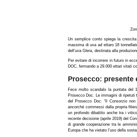
Zon
Un semplice conto spiega la crescita 
massima di uva ad ettaro 18 tonnellate,
dell’uva Glera, destinata alla produzion
Per evitare di incorrere in futuro in ec
DOC, fermando a 29.000 ettari vitati c
Prosecco: presente e
Fece molto scandalo la puntata del 14
Prosecco Doc. Le immagini di ripetuti tr
del Prosecco Doc: “Il Consorzio non 
ancorché commessi dalla propria filiera
un profondo dibattito anche tra i vitic
recente decisione (aprile 2019) del Con
di grande cooperazione tra le amminis
Europa che ha vietato l’uso della sosta