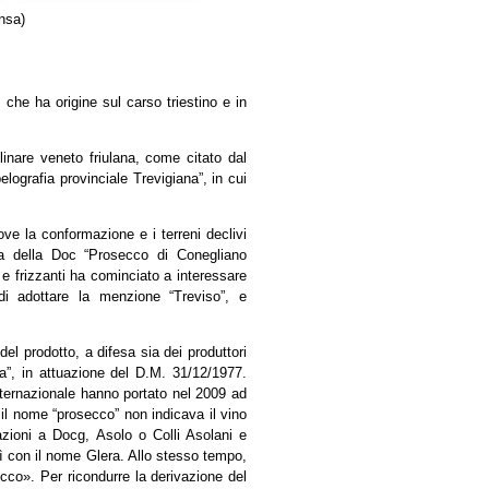
nsa)
 che ha origine sul carso triestino e in
linare veneto friulana, come citato dal
ografia provinciale Trevigiana”, in cui
ve la conformazione e i terreni declivi
fama della Doc “Prosecco di Conegliano
e frizzanti ha cominciato a interessare
 di adottare la menzione “Treviso”, e
l prodotto, a difesa sia dei produttori
ca”, in attuazione del D.M. 31/12/1977.
internazionale hanno portato nel 2009 ad
il nome “prosecco” non indicava il vino
azioni a Docg, Asolo o Colli Asolani e
ì con il nome Glera. Allo stesso tempo,
cco». Per ricondurre la derivazione del