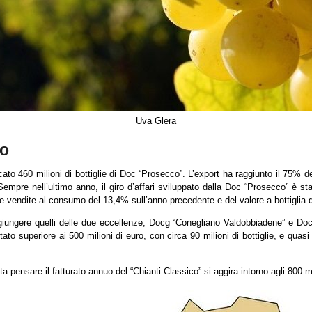
Uva Glera
so
o 460 milioni di bottiglie di Doc “Prosecco”. L’export ha raggiunto il 75% del
 Sempre nell’ultimo anno, il giro d’affari sviluppato dalla Doc “Prosecco” è sta
e vendite al consumo del 13,4% sull’anno precedente e del valore a bottiglia 
iungere quelli delle due eccellenze, Docg “Conegliano Valdobbiadene” e Docg 
ato superiore ai 500 milioni di euro, con circa 90 milioni di bottiglie, e quasi 
a pensare il fatturato annuo del “Chianti Classico” si aggira intorno agli 800 mi