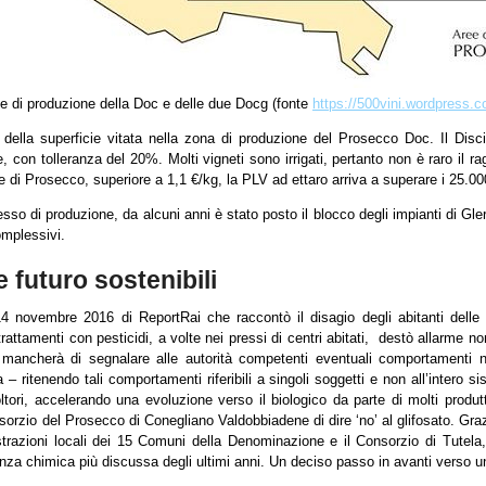
e di produzione della Doc e delle due Docg (fonte
https://500vini.wordpress.
della superficie vitata nella zona di produzione del Prosecco Doc. Il Dis
 con tolleranza del 20%. Molti vigneti sono irrigati, pertanto non è raro il 
e di Prosecco, superiore a 1,1 €/kg, la PLV ad ettaro arriva a superare i 25.00
cesso di produzione, da alcuni anni è stato posto il blocco degli impianti di G
omplessivi.
 futuro sostenibili
 novembre 2016 di ReportRai che raccontò il disagio degli abitanti delle 
attamenti con pesticidi, a volte nei pressi di centri abitati, destò allarme non
mancherà di segnalare alle autorità competenti eventuali comportamenti non
 – ritenendo tali comportamenti riferibili a singoli soggetti e non all’intero 
oltori, accelerando una evoluzione verso il biologico da parte di molti produ
sorzio del Prosecco di Conegliano Valdobbiadene di dire ‘no’ al glifosato. Graz
trazioni locali dei 15 Comuni della Denominazione e il Consorzio di Tutela
nza chimica più discussa degli ultimi anni. Un deciso passo in avanti verso u