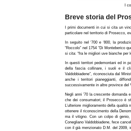
I c
Breve storia del Pr
I primi documenti in cui si cita un vin
particolare nel territorio di Prosecco, e
In seguito nel ‘700 e ‘800, la produzi
“Roccolo” nel 1754 “Di Monteberico que
si cita: “fra le migliori uve bianche per
In questi territori pedemontani ed in pa
della fascia collinare, i suoli e il 
Valdobbiadene”, riconosciuta dal Minis
anche i territori pianeggianti, diff
successivamente in altre province del V
Negli anni ’70 la crescente domanda e 
che dei consumatori; il Prosecco è sta
L’ulteriore miglioramento della qualità
ottenere il riconoscimento della Denom
ma il vitigno. Con un colpo di genio,
Conegliano Valdobbiadene, fece cancell
con il già menzionato D.M. del 2009, i